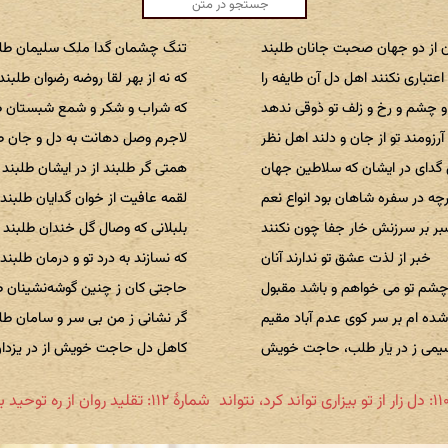
ن از دو جهان صحبت جانان طلبند
تنگ چشمان گدا ملک سلیمان طلب
اعتباری نکنند اهل دل آن طایفه را
که نه از بهر لقا روضه رضوان طلبند
 چشم و رخ و زلف تو ذوقی ندهد
که شراب و شکر و شمع شبستان ط
آرزومند تو از جان و دلند اهل نظر
لاجرم وصل دهانت به دل و جان ط
گدای در ایشان که سلاطین جهان
همتی گر طلبند از در ایشان طلبند
چه در سفره شاهان بود انواع نعم
لقمه عافیت از خوان گدایان طلبند
ر بر سرزنش خار جفا چون نکنند
بلبلانی که وصال گل خندان طلبند
خبر از لذت عشق تو ندارند آنان
که نسازند به درد تو و درمان طلبند
شم تو می خواهم و باشد مقبول
حاجتی کان ز چنین گوشه‌نشینان ط
ده ام بر سر کوی عدم آباد مقیم
گر نشانی ز من بی سر و سامان طل
یمی ز در یار طلب، حاجت خویش
کاهل دل حاجت خویش از در یزدان
شمارهٔ ۱۱۲: تقلید روان از ره توحید بعیدند