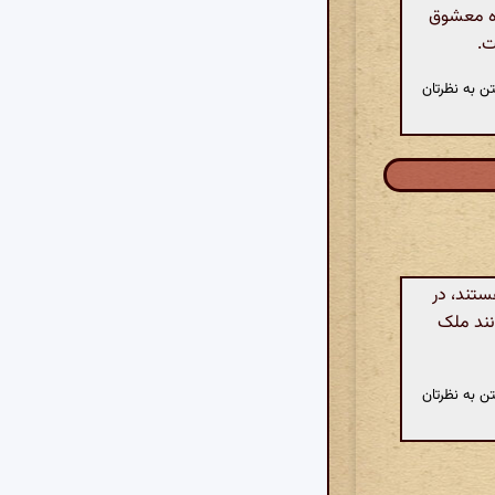
اه معشوق
ت.
ن به نظرتان
ستند، در
نند ملک
ن به نظرتان