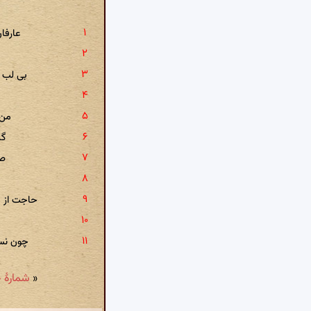
عارفا
بی لب و
من 
گر
صب
حاجت از چ
ش
چون نس
«
شمارهٔ ۱۱۰: دل زار از تو بیزاری تواند کرد، نتواند