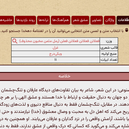
طّلاعات
واژگان
تصاویر
مشق شعر
هم‌آهنگ‌ها
ترانه‌ها
روند بازدیدها
حاشیه‌ها
با انتخاب متن و لمس متن انتخابی می‌توانید آن را در لغتنامهٔ دهخدا جستجو کنید.
وزن:
فعلاتن فعلاتن فعلاتن فعلن (رمل مثمن مخبون محذوف)
قالب شعری:
غزل
منبع اولیه:
ویکی‌درج
تعداد ابیات:
۱۱
خلاصه
ی: در این شعر، شاعر به بیان تفاوت‌های دیدگاه عارفان و تنگ‌چشمان می
ز دو جهان به دنبال حقیقت و ارتباط با خدا هستند و عشق الهی را بر هر چ
دهند. در مقابل، تنگ‌چشمان فقط به دنبال منافع دنیوی و لذت‌های زودگذ
یح می‌کند که اهل دل به محبت و وصال معشوق (خدا) نیازمندند و حتی اگر
 باشند، آرامش واقعی را در نزد گدایان و عارفان می‌یابند. او همچنین به درد
اره می‌کند و می‌گوید که کسانی که درک واقعی از عشق ندارند، فقط به دنب