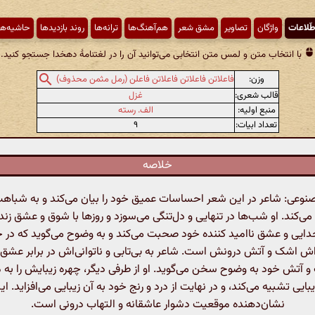
طّلاعات
واژگان
تصاویر
مشق شعر
هم‌آهنگ‌ها
ترانه‌ها
روند بازدیدها
حاشیه‌ها
با انتخاب متن و لمس متن انتخابی می‌توانید آن را در لغتنامهٔ دهخدا جستجو کنید.
وزن:
فاعلاتن فاعلاتن فاعلاتن فاعلن (رمل مثمن محذوف)
قالب شعری:
غزل
منبع اولیه:
الف. رسته
تعداد ابیات:
۹
خلاصه
عی: شاعر در این شعر احساسات عمیق خود را بیان می‌کند و به شباهت
ی‌کند. او شب‌ها در تنهایی و دل‌تنگی می‌سوزد و روزها با شوق و عشق زند
 جدایی و عشق ناامید کننده خود صحبت می‌کند و به وضوح می‌گوید که در 
اش اشک و آتش درونش است. شاعر به بی‌تابی و ناتوانی‌اش در برابر عشق م
 آتش خود به وضوح سخن می‌گوید. او از طرفی دیگر، چهره زیبایش را به م
بایی تشبیه می‌کند، و در نهایت از درد و رنج خود به آن زیبایی می‌افزاید. ا
نشان‌دهنده موقعیت دشوار عاشقانه و التهاب درونی است.