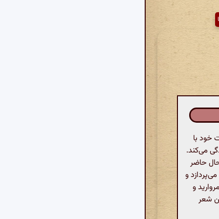
 خود با
گی می‌کند.
حال حاضر
ی‌پردازد و
روارید و
ین شعر