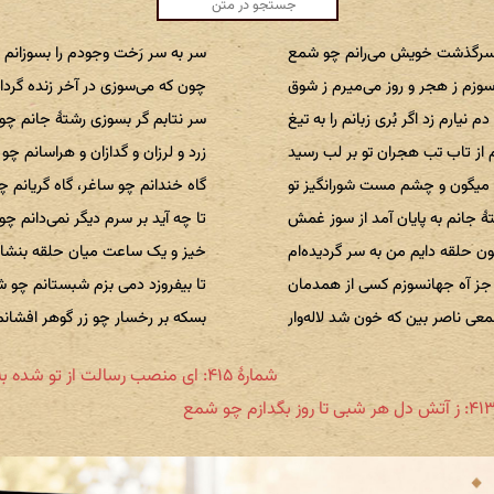
رگذشت خویش می‌رانم چو شمع
سر به سر رَخت وجودم را بسوزانم
وزم ز هجر و روز می‌میرم ز شوق
چون که می‌سوزی در آخر زنده گرد
دم نیارم زد اگر بُری زبانم را به تیغ
سر نتابم گر بسوزی رشتهٔ جانم چ
 از تاب تب هجران تو بر لب رسید
زرد و لرزان و گدازان و هراسانم چ
 میگون و چشم مست شورانگیز تو
گاه خندانم چو ساغر، گاه گریانم 
هٔ جانم به پایان آمد از سوز غمش
تا چه آید بر سرم دیگر نمی‌دانم چ
ن حلقه دایم من به سر گردیده‌ام
خیز و یک ساعت میان حلقه بنشا
ز آه جهانسوزم کسی از همدمان
تا بیفروزد دمی بزم شبستانم چو 
عی ناصر بین که خون شد لاله‌وار
بسکه بر رخسار چو زر گوهر افشان
شمارهٔ ۴۱۵: ای منصب رسالت از تو شده به رونق