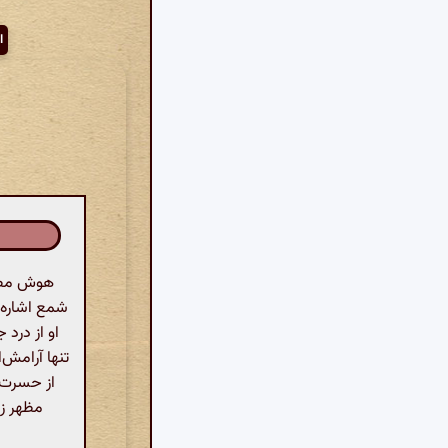
ا
هوش مصنو
شمع اشاره م
او از درد
تنها آرامش‌
از حسرت و
مظهر زی