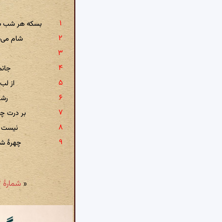
بسکه هر شب س
شام می‌س
جانم
از لب
رشت
بر درت چو
نیست ج
چهرهٔ شم
«
شمارهٔ ۴۱۳: ز آتش دل هر شبی تا روز بگدازم چو شمع