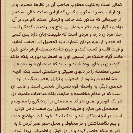
کمالی است به غایت مطلوب صاحب آن در نظرها محترم، و در
نزد ارباب بصیرت مکرم، و کسی که از این صفت خالی است، و
از چیزهائی که مذکور شد خائف و ترسان است، نام مرد بر آن
نهادن ناگوار، و در نظر مردمان بی وقع و بی اعتبار، کودکی است
جثه مردان دارد، و مردی است که طبیعت زنان دارد پس کسی
که خود را از زمره مردان شمارد، باید تحصیل این صفت نماید،
و قوت قلب را کسب کند، و چون شاخه ضعیف از هر بادی نلرزد
مانند گیاه خشک هر نسیمی او را به اضطراب نیاورد، بلکه مانند
کوه، پای بر جای بوده باشد و بداند که صاحبان قلوب قویه و
نفس مطمئنه را در دلهای هیبتی و حشمتی است بلکه آنچه
مشاهده می شود از اضطراب و تزلزل بعضی دیگر، در نزد
شخص دیگر، به واسطه قوه نفس آن شخص است و غالب آن
است که در مقام مخاصمه و منازعه، بلکه مباحثات علمیه، دل
هر یک قویتر و نفس هر کدام مطمئن تر آن دیگری را مغلوب و
مضمحل می سازد و طریقه تحصیل این صفت تامل کردن
است در آنچه مذکور شد و اندک اندک خود را در مواضع خوف
و بیم نگاهداشتن و در مخاوف و محل خطر صبر کردن تا به
تدریج ملکه حاصل گردد و در دل قوتی و اطمینانی پیدا شود.