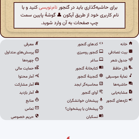
برای حاشیه‌گذاری باید در گنجور
نام‌نویسی
کنید و با
نام کاربری خود از طریق آیکون 👤 گوشهٔ پایین سمت
چپ صفحات به آن وارد شوید.
خانه
کدهای گنجور
معرفی
بیت تصادفی
گنجور رومیزی
پرسش‌های متداول
جدول شعر
ساغر
چهره‌ها
فال حافظ
کتابخانهٔ گنجور
حمایت مالی
نمایهٔ موسیقی
گنجینهٔ گنجور
آمار محتوا
حاشیه‌ها
محاسبه‌گر ابجد
آمار مشارکت
مشابه‌یابی
آوای گنجور
آمار بازدید
تازه‌های گنجور
پیشخان خوانشگران
منابع
پیشخان یا پیشخوان؟
تماس
نسکبان
حریم خصوصی