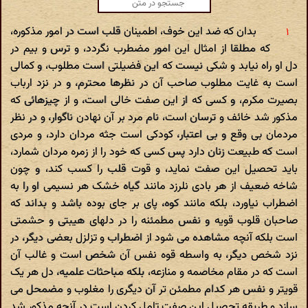
بدان که ضد این خوف، اطمینان قلب است در امور مذکوره،
که مطلقا از امثال این امور مضطرب نگردد، و ترس و بیم در
دل او راه نیابد و شکی نیست که این فضیلتی است مطلوب، و کمالی
است به غایت مطلوب صاحب آن در نظرها محترم، و در نزد ارباب
بصیرت مکرم، و کسی که از این صفت خالی است، و از چیزهائی که
مذکور شد خائف و ترسان است، نام مرد بر آن نهادن ناگوار، و در نظر
مردمان بی وقع و بی اعتبار، کودکی است جثه مردان دارد، و مردی
است که طبیعت زنان دارد پس کسی که خود را از زمره مردان شمارد،
باید تحصیل این صفت نماید، و قوت قلب را کسب کند، و چون
شاخه ضعیف از هر بادی نلرزد مانند گیاه خشک هر نسیمی او را به
اضطراب نیاورد، بلکه مانند کوه، پای بر جای بوده باشد و بداند که
صاحبان قلوب قویه و نفس مطمئنه را در دلهای هیبتی و حشمتی
است بلکه آنچه مشاهده می شود از اضطراب و تزلزل بعضی دیگر، در
نزد شخص دیگر، به واسطه قوه نفس آن شخص است و غالب آن
است که در مقام مخاصمه و منازعه، بلکه مباحثات علمیه، دل هر یک
قویتر و نفس هر کدام مطمئن تر آن دیگری را مغلوب و مضمحل می
سازد و طریقه تحصیل این صفت تامل کردن است در آنچه مذکور شد