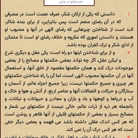
دانستی که یکی از ارکان شکر، صرف نعمت است در مصرفی
که در آن رضای منعم است پس بنابراین، از برای بنده شاکر،
لابد است از شناختن چیزهایی که رضای الهی در آنها و محبوب او
هستند و دانستن اموری که مکروه و خلاف رضای او است تا متمکن
از ادای شکر و ترک کفران بوده باشد.
و از برای شناختن اینها دو راه است: یکی عقل و دیگری شرع
و لیکن عقل، اگر چه تواند بعضی حکمتها و مصالح را از بعضی
موجودات درک کند و همان حکمتها مقصود از خلق آنها، و استعمال
آنها در آن حکمتها محبوب الهی است، اما آن را راه شناختن حکمتهای
هر چیزی و جمیع حکمتها نیست، زیرا جمیع اجزاء عالم، از آسمان و
ستارگان و حرکات و اتصالات آنها و عناصر اربع، از آتش و هوا و خاک و
آب و دریاها و کوهها و باد و باران و معادن و حیوانات و نباتات، و
بالجمله هر ذره از ذرات عالم، خالی نیست از حکمتهای بی شمار و
مصالح بسیار و بعضی از حکمتهای قلیلی از آنها ظاهر و روشن است
که هر کس اندک عقلی داشته باشد می فهمد و بعضی دیگر خفی
است که هر کس درک آن را نمی کند.
و لیکن ارباب علم، و اهل تفکر در خلق سماوات و ارضین