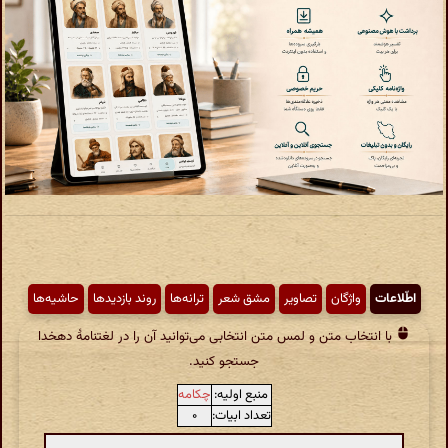
اطّلاعات
واژگان
تصاویر
مشق شعر
ترانه‌ها
روند بازدیدها
حاشیه‌ها
با انتخاب متن و لمس متن انتخابی می‌توانید آن را در لغتنامهٔ دهخدا
جستجو کنید.
منبع اولیه:
چکامه
تعداد ابیات:
۰