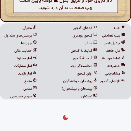
نام کاربری خود از طریق آیکون 👤 گوشهٔ پایین سمت
چپ صفحات به آن وارد شوید.
خانه
کدهای گنجور
معرفی
بیت تصادفی
گنجور رومیزی
پرسش‌های متداول
جدول شعر
ساغر
چهره‌ها
فال حافظ
کتابخانهٔ گنجور
حمایت مالی
نمایهٔ موسیقی
گنجینهٔ گنجور
آمار محتوا
حاشیه‌ها
محاسبه‌گر ابجد
آمار مشارکت
مشابه‌یابی
آوای گنجور
آمار بازدید
تازه‌های گنجور
پیشخان خوانشگران
منابع
پیشخان یا پیشخوان؟
تماس
نسکبان
حریم خصوصی