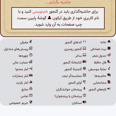
حاشیه بگذارم ...
برای حاشیه‌گذاری باید در گنجور
نام‌نویسی
کنید و با
نام کاربری خود از طریق آیکون 👤 گوشهٔ پایین سمت
چپ صفحات به آن وارد شوید.
خانه
کدهای گنجور
معرفی
بیت تصادفی
گنجور رومیزی
پرسش‌های متداول
جدول شعر
ساغر
چهره‌ها
فال حافظ
کتابخانهٔ گنجور
حمایت مالی
نمایهٔ موسیقی
گنجینهٔ گنجور
آمار محتوا
حاشیه‌ها
محاسبه‌گر ابجد
آمار مشارکت
مشابه‌یابی
آوای گنجور
آمار بازدید
تازه‌های گنجور
پیشخان خوانشگران
منابع
پیشخان یا پیشخوان؟
تماس
نسکبان
حریم خصوصی