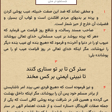
و مخفی نماند که ضد این صفت خبیثه، عیب پوشی کردن
و پرده بر بدیهای مردم افکندن است و ثواب آن بسیار، و
فضیلت آن خارج از حیز شمار است.
صاحب مسند رسالت، و شافع روز قیامت می فرماید که
«هر که پرده بپوشد بر عیب مسلمانی، خدای تعالی بپوشاند
عیوب او را در دنیا و آخرت» و فرمود که «هیچ بنده ای عیب بنده دیگر
را نپوشاند، مگر اینکه خدای تعالی در روز قیامت عیب او را می
پوشاند» بلی:
ستر کن تا بر تو ستاری کنند
تا نبینی ایمنی بر کس مخند
و نیز فرموده است که «هیچ فردی نمی بیند امر ناشایستی
از برادر مسلم خود پس آن را بپوشاند، مگر اینکه داخل بهشت
می گردد» و همین قدر در شرافت پرده پوشی کافی است که یکی از
جمله صفات آفریدگار، «ستار» است و از شدت اهتمام الهی در ستر