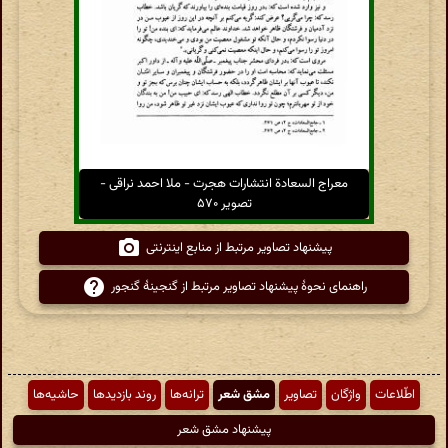
معراج السعادة انتشارات هجرت - ملا احمد نراقی -
تصویر ۵۷۰
پیشنهاد تصاویر مرتبط از منابع اینترنتی
راهنمای نحوهٔ پیشنهاد تصاویر مرتبط از گنجینهٔ گنجور
اطّلاعات
واژگان
تصاویر
مشق شعر
ترانه‌ها
روند بازدیدها
حاشیه‌ها
پیشنهاد مشق شعر