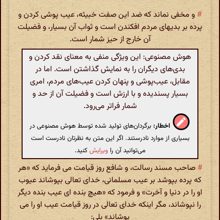
#
و مخفی نماند که ضد این صفت خبیثه، عیب پوشی کردن و
پرده بر بدیهای مردم افکندن است و ثواب آن بسیار، و فضیلت
آن خارج از حیز شمار است.
هوش مصنوعی: این ویژگی منفی به معنای نقد کردن و
بدی‌های دیگران را به نمایش گذاشتن است. اما در
مقابل، عیب‌پوشی و پنهان کردن عیب‌های مردم، امری
بسیار پسندیده و با ارزش است و فضیلت آن از حد و
شمار فراتر می‌رود.
اخطار:
برگردان‌های تولید شده توسط هوش مصنوعی در
بسیاری از موارد نادرستند. اگر این متن به نظرتان نادرست است
می‌توانید آن را
ویرایش
کنید.
#
صاحب مسند رسالت، و شافع روز قیامت می فرماید که «هر
که پرده بپوشد بر عیب مسلمانی، خدای تعالی بپوشاند عیوب
او را در دنیا و آخرت» و فرمود که «هیچ بنده ای عیب بنده دیگر
را نپوشاند، مگر اینکه خدای تعالی در روز قیامت عیب او را می
پوشاند» بلی: