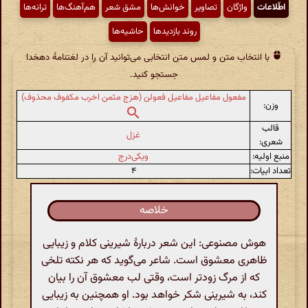
اطّلاعات
واژگان
تصاویر
خوانش‌ها
مشق شعر
هم‌آهنگ‌ها
ترانه‌ها
روند بازدیدها
حاشیه‌ها
با انتخاب متن و لمس متن انتخابی می‌توانید آن را در لغتنامهٔ دهخدا
جستجو کنید.
مفعول مفاعیل مفاعیل فعولن (هزج مثمن اخرب مکفوف محذوف)
وزن:
قالب
غزل
شعری:
منبع اولیه:
ویکی‌درج
تعداد ابیات:
۴
خلاصه
هوش مصنوعی: این شعر دربارهٔ شیرینی کلام و زیبایی
ظاهری معشوق است. شاعر می‌گوید که هر نکته تلخی
که از مرگ زودتر است، وقتی لب معشوق آن را بیان
کند، به شیرینی شکر خواهد بود. او همچنین به زیبایی