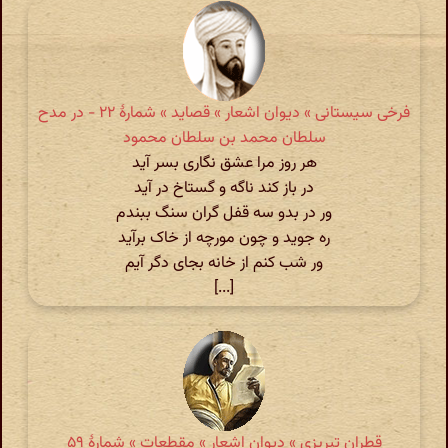
فرخی سیستانی » دیوان اشعار » قصاید » شمارهٔ ۲۲ - در مدح
سلطان محمد بن سلطان محمود
هر روز مرا عشق نگاری بسر آید
در باز کند ناگه و گستاخ در آید
ور در بدو سه قفل گران سنگ ببندم
ره جوید و چون مورچه از خاک برآید
ور شب کنم از خانه بجای دگر آیم
[...]
قطران تبریزی » دیوان اشعار » مقطعات » شمارهٔ ۵۹