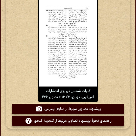
کلیات شمس تبریزی انتشارات
امیرکبیر، تهران، ۱۳۷۶ » تصویر ۲۶۶
پیشنهاد تصاویر مرتبط از منابع اینترنتی
راهنمای نحوهٔ پیشنهاد تصاویر مرتبط از گنجینهٔ گنجور