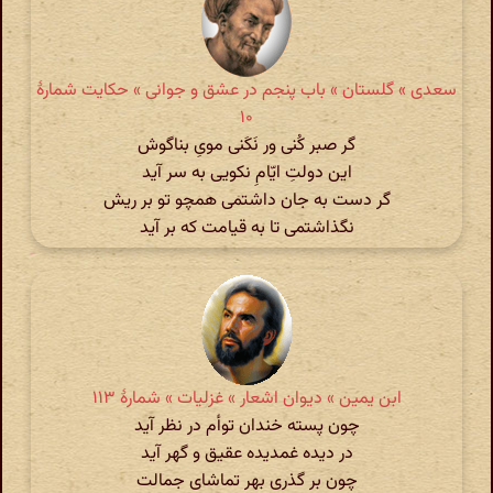
سعدی » گلستان » باب پنجم در عشق و جوانی » حکایت شمارهٔ
۱۰
گر صبر کُنی ور نَکَنی مویِ بناگوش
این دولتِ ایّامِ نکویی به سر آید
گر دست به جان داشتمی همچو تو بر ریش
نگذاشتمی تا به قیامت که بر آید
ابن یمین » دیوان اشعار » غزلیات » شمارهٔ ۱۱۳
چون پسته خندان توأم در نظر آید
در دیده غمدیده عقیق و گهر آید
چون بر گذری بهر تماشای جمالت