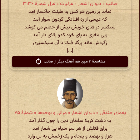
صائب » دیوان اشعار » غزلیات » غزل شمارهٔ ۳۱۳۶
نماند بر زمین هر کس به طینت خاکسار آمد
که عیسی از ره افتادگی گردون سوار آمد
سبکسر در فنای خویش بیش از خصم می کوشد
زبی مغزی به پای خود کدو بالای دار آمد
زگردش ماند پرگار فلک با آن سبکسیری
[...]
مشاهدهٔ ۳ مورد هم آهنگ دیگر از صائب
یغمای جندقی » دیوان اشعار » مراثی و نوحه‌ها » شمارهٔ ۷۵
به دشت کربلا سلطان دین را چون گذار آمد
برای قتلش از هر سو سپاه بی شمار آمد
هزار و نهصد و پنجاه و یک زخمش به تن وارد