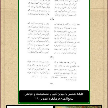
کلیات شمس یا دیوان کبیر با تصحیحات و حواشی
بدیع‌الزمان فروزانفر » تصویر ۳۸۱