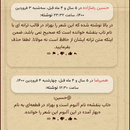
حسین رضازاده
در ‫۵ سال و ۴ ماه قبل، سه‌شنبه ۳ فروردین
نوشته:
۱۴۰۰، ساعت ۲۳:۳۲
در بالا نوشته شده که این شعر را بهزاد در قالب ترانه ای با
نام تاب بنفشه خوانده است که صحیح نمی باشد، ضمن
اینکه متن ترانه ایشان از حافظ است نه مولانا. لطفا حذف
بفرمایید.
link
flag
۰
thumb_down
۰
thumb_up
reply
همیرضا
در ‫۵ سال و ۴ ماه قبل، چهارشنبه ۴ فروردین ۱۴۰۰،
نوشته:
ساعت ۱۲:۳۰
@حسین:
«تاب بنفشه» نام آلبوم است و بهزاد در قطعه‌ای به نام
«بهار آمد» در این آلبوم این شعر را خوانده.
link
flag
۰
thumb_down
۰
thumb_up
reply