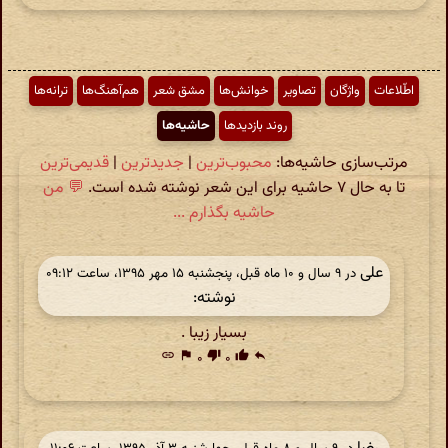
اطّلاعات
واژگان
تصاویر
خوانش‌ها
مشق شعر
هم‌آهنگ‌ها
ترانه‌ها
روند بازدیدها
حاشیه‌ها
مرتب‌سازی حاشیه‌ها:
محبوب‌ترین
|
جدیدترین
|
قدیمی‌ترین
تا به حال ۷ حاشیه برای این شعر نوشته شده است.
💬 من
حاشیه بگذارم ...
علی
در ‫۹ سال و ۱۰ ماه قبل، پنجشنبه ۱۵ مهر ۱۳۹۵، ساعت ۰۹:۱۲
نوشته:
بسیار زیبا .
link
flag
۰
thumb_down
۰
thumb_up
reply