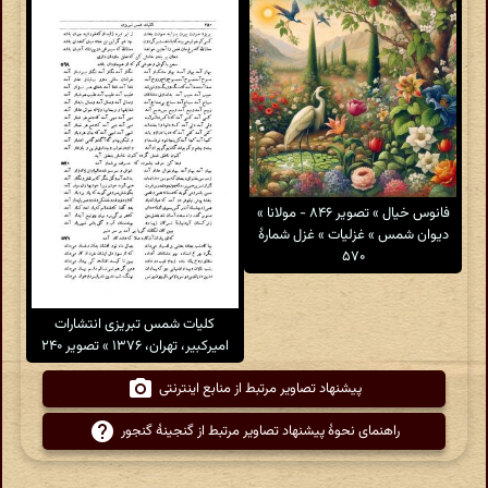
فانوس خیال » تصویر ۸۴۶ - مولانا »
دیوان شمس » غزلیات » غزل شمارهٔ
۵۷۰
کلیات شمس تبریزی انتشارات
امیرکبیر، تهران، ۱۳۷۶ » تصویر ۲۴۰
پیشنهاد تصاویر مرتبط از منابع اینترنتی
راهنمای نحوهٔ پیشنهاد تصاویر مرتبط از گنجینهٔ گنجور