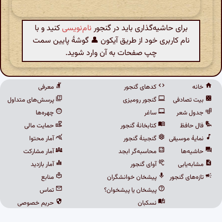
برای حاشیه‌گذاری باید در گنجور
نام‌نویسی
کنید و با
نام کاربری خود از طریق آیکون 👤 گوشهٔ پایین سمت
چپ صفحات به آن وارد شوید.
خانه
کدهای گنجور
معرفی
بیت تصادفی
گنجور رومیزی
پرسش‌های متداول
جدول شعر
ساغر
چهره‌ها
فال حافظ
کتابخانهٔ گنجور
حمایت مالی
نمایهٔ موسیقی
گنجینهٔ گنجور
آمار محتوا
حاشیه‌ها
محاسبه‌گر ابجد
آمار مشارکت
مشابه‌یابی
آوای گنجور
آمار بازدید
تازه‌های گنجور
پیشخان خوانشگران
منابع
پیشخان یا پیشخوان؟
تماس
نسکبان
حریم خصوصی