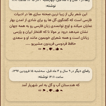
رضا
در ‫۹ سال و ۸ ماه قبل، چهارشنبه ۳ آذر ۱۳۹۵، ساعت ۱۱:۰۶
نوشته:
این شعر یکی از زیبا ترین صحنه سازی ها در ادبیات
فارسی است که گفتگوی گل ها رو برای شادی از امدن بهار
نمایان میکند و اوج توانمندی زبان فارسی رو به همه جهان
نشان میدهد درود بر مولا نا که افتخار ایران و پارسی
زبانان است و همه شعرای خوبمون مانند او و سعدی
حافظ فردوسی فریدون مشیریو .....
link
flag
۰
thumb_down
۰
thumb_up
reply
رضای دیگر
در ‫۹ سال و ۴ ماه قبل، سه‌شنبه ۱۵ فروردین ۱۳۹۶،
نوشته:
ساعت ۱۴:۱۱
که هندستان آب و گل به امر شهریار آمد
link
flag
۰
thumb_down
۰
thumb_up
reply