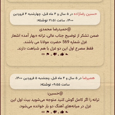
حسین رضازاده
در ‫۵ سال و ۴ ماه قبل، چهارشنبه ۴ فروردین
نوشته:
۱۴۰۰، ساعت ۲۱:۵۱
@حمیدرضا محمدی
ضمن تشکر از توضیح جناب عالی، ترانه «بهار آمد» اشعار
غزل شماره 569 حضرت مولانا می باشند.
فقط مصرع اول این دو غزل با هم شباهت دارند.
link
flag
۰
thumb_down
۰
thumb_up
reply
همیرضا
در ‫۵ سال و ۴ ماه قبل، پنجشنبه ۵ فروردین ۱۴۰۰،
نوشته:
ساعت ۰۹:۵۵
@حسین:
ترانه را اگر کامل گوش کنید متوجه می‌شوید بیت اول این
غزل در میانه‌های آهنگ دو بار خوانده می‌شود.
link
flag
۰
thumb_down
۰
thumb_up
reply