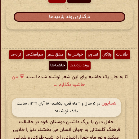
بارگذاری روند بازدیدها
اطّلاعات
واژگان
تصاویر
خوانش‌ها
مشق شعر
هم‌آهنگ‌ها
ترانه‌ها
روند بازدیدها
حاشیه‌ها
تا به حال یک حاشیه برای این شعر نوشته شده است.
💬 من
حاشیه بگذارم ...
همایون
در ‫۵ سال و ۹ ماه قبل، یکشنبه ۱۸ آبان ۱۳۹۹، ساعت
نوشته:
۰۸:۱۰
جلال دین با بزرگ داشتن دوستان خود در حقیقت
فرهنگ گلستانی به جهان انسان می بخشد، دنیا را طلایی
میکند و نور ماه جمال انسانی را در شب طولانی و یلدایی