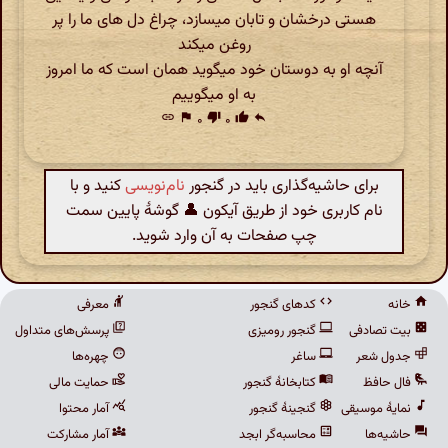
هستی درخشان و تابان میسازد، چراغ دل های ما را پر
روغن میکند
آنچه او به دوستان خود میگوید همان است که ما امروز
به او میگوییم
link
flag
۰
thumb_down
۰
thumb_up
reply
برای حاشیه‌گذاری باید در گنجور
نام‌نویسی
کنید و با
نام کاربری خود از طریق آیکون 👤 گوشهٔ پایین سمت
چپ صفحات به آن وارد شوید.
خانه
کدهای گنجور
معرفی
بیت تصادفی
گنجور رومیزی
پرسش‌های متداول
جدول شعر
ساغر
چهره‌ها
فال حافظ
کتابخانهٔ گنجور
حمایت مالی
نمایهٔ موسیقی
گنجینهٔ گنجور
آمار محتوا
حاشیه‌ها
محاسبه‌گر ابجد
آمار مشارکت