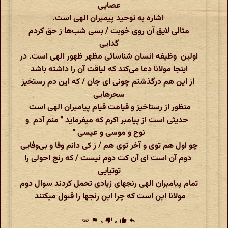
عصایی
اشاره به توحید پیمبران الهی است.
مثالی لایق آن روی خوبت /
بسی شب‌ها ز حق کردم
گدایی
اولین وظیفه انسان شناسائی مظهر ظهور الهی است. در
اینجا مولانا دعا می‌کند که لیاقت آن را داشته باشد
از این هم درگذشتم چونی ای جان /
که این دم رستخیز
سحرهایی
منظور از رستاخیز و قیامت قیام پیامبران الهی است
حدیثی است از پیامبر اکرم که میفرماید " منم آدم و
نوح و موسی و عیسی "
چو اول هم توی و آخر توی هم /
ز کی دانم وفا و بی‌وفایی
دوم آن است ای آن کت دوم نیست /
که رنج احولی را
توتیایی
تمام پیامبران الهی رنجهای زیادی تحمل کردند سوال دوم
مولانا این است که چرا این رنجها را قبول میکنند
link
flag
۰
thumb_down
۰
thumb_up
reply