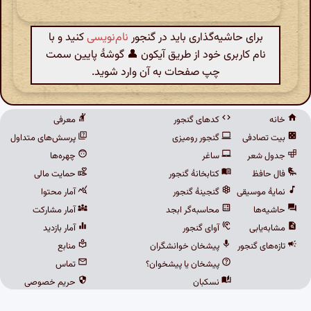
برای حاشیه‌گذاری باید در گنجور
نام‌نویسی
کنید و با
نام کاربری خود از طریق آیکون 👤 گوشهٔ پایین سمت
چپ صفحات به آن وارد شوید.
خانه
کدهای گنجور
معرفی
بیت تصادفی
گنجور رومیزی
پرسش‌های متداول
جدول شعر
ساغر
چهره‌ها
فال حافظ
کتابخانهٔ گنجور
حمایت مالی
نمایهٔ موسیقی
گنجینهٔ گنجور
آمار محتوا
حاشیه‌ها
محاسبه‌گر ابجد
آمار مشارکت
مشابه‌یابی
آوای گنجور
آمار بازدید
تازه‌های گنجور
پیشخان خوانشگران
منابع
پیشخان یا پیشخوان؟
تماس
نسکبان
حریم خصوصی