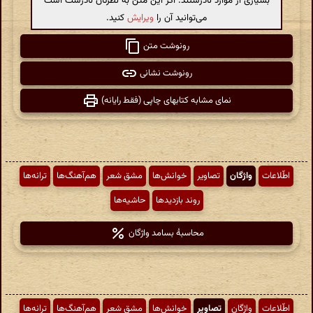
بسیاری از موارد نادرستند. اگر این متن به نظرتان نادرست است
می‌توانید آن را
ویرایش
کنید.
رونوشت متن
رونوشت نشانی
نمای مشابه کتابهای چاپی (فقط رایانه)
اطّلاعات
واژگان
تصاویر
خوانش‌ها
مشق شعر
هم‌آهنگ‌ها
ترانه‌ها
روند بازدیدها
حاشیه‌ها
محاسبهٔ بسامد واژگان
اطّلاعات
واژگان
تصاویر
خوانش‌ها
مشق شعر
هم‌آهنگ‌ها
ترانه‌ها