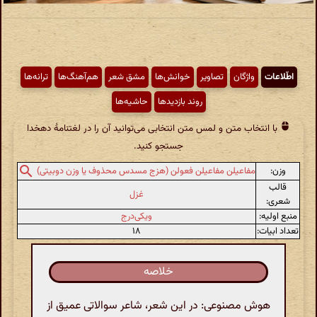
اطّلاعات
واژگان
تصاویر
خوانش‌ها
مشق شعر
هم‌آهنگ‌ها
ترانه‌ها
روند بازدیدها
حاشیه‌ها
با انتخاب متن و لمس متن انتخابی می‌توانید آن را در لغتنامهٔ دهخدا
جستجو کنید.
وزن:
مفاعیلن مفاعیلن فعولن (هزج مسدس محذوف یا وزن دوبیتی)
قالب
غزل
شعری:
منبع اولیه:
ویکی‌درج
تعداد ابیات:
۱۸
خلاصه
هوش مصنوعی: در این شعر، شاعر سوالاتی عمیق از