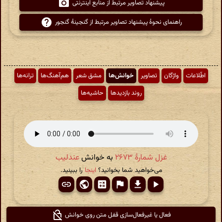
پیشنهاد تصاویر مرتبط از منابع اینترنتی
راهنمای نحوهٔ پیشنهاد تصاویر مرتبط از گنجینهٔ گنجور
اطّلاعات
واژگان
تصاویر
خوانش‌ها
مشق شعر
هم‌آهنگ‌ها
ترانه‌ها
روند بازدیدها
حاشیه‌ها
غزل شمارهٔ ۲۶۷۳
به خوانش
عندلیب
می‌خواهید شما بخوانید؟
اینجا
را ببینید.
فعال یا غیرفعال‌سازی قفل متن روی خوانش