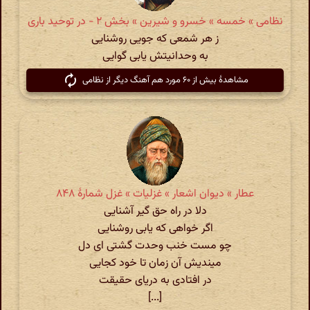
نظامی » خمسه » خسرو و شیرین » بخش ۲ - در توحید باری
ز هر شمعی که جویی روشنایی
به وحدانیتش یابی گوایی
مشاهدهٔ بیش از ۶۰ مورد هم آهنگ دیگر از نظامی
عطار » دیوان اشعار » غزلیات » غزل شمارهٔ ۸۴۸
دلا در راه حق گیر آشنایی
اگر خواهی که یابی روشنایی
چو مست خنب وحدت گشتی ای دل
میندیش آن زمان تا خود کجایی
در افتادی به دریای حقیقت
[...]