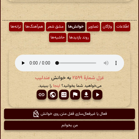
اطّلاعات
واژگان
تصاویر
خوانش‌ها
مشق شعر
هم‌آهنگ‌ها
ترانه‌ها
روند بازدیدها
حاشیه‌ها
غزل شمارهٔ ۲۵۹۹
به خوانش
عندلیب
می‌خواهید شما بخوانید؟
اینجا
را ببینید.
فعال یا غیرفعال‌سازی قفل متن روی خوانش
من بخوانم