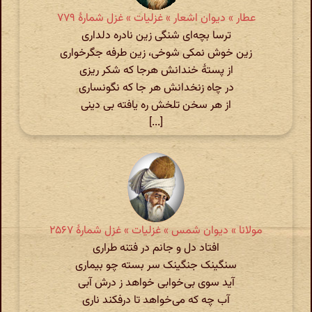
عطار » دیوان اشعار » غزلیات » غزل شمارهٔ ۷۷۹
ترسا بچه‌ای شنگی زین نادره دلداری
زین خوش نمکی شوخی، زین طرفه جگرخواری
از پستهٔ خندانش هرجا که شکر ریزی
در چاه زنخدانش هر جا که نگونساری
از هر سخن تلخش ره یافته بی دینی
[...]
مولانا » دیوان شمس » غزلیات » غزل شمارهٔ ۲۵۶۷
افتاد دل و جانم در فتنه طراری
سنگینک جنگینک سر بسته چو بیماری
آید سوی بی‌خوابی خواهد ز درش آبی
آب چه که می‌خواهد تا درفکند ناری