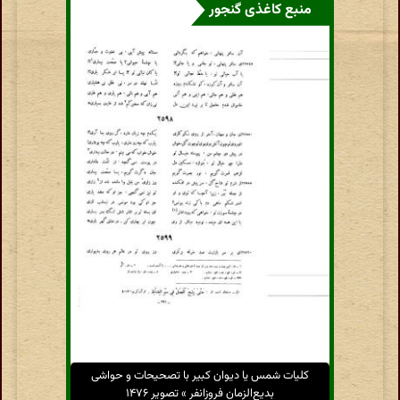
منبع کاغذی گنجور
کلیات شمس یا دیوان کبیر با تصحیحات و حواشی
بدیع‌الزمان فروزانفر » تصویر ۱۴۷۶