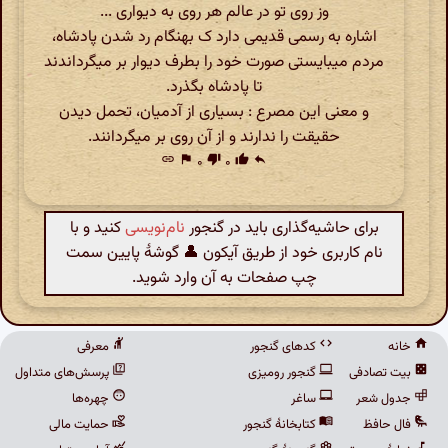
وز روی تو در عالم هر روی به دیواری ...
اشاره به رسمی قدیمی دارد ک بهنگام رد شدن پادشاه،
مردم میبایستی صورت خود را بطرف دیوار بر میگرداندند
تا پادشاه بگذرد.
و معنی این مصرع : بسیاری از آدمیان، تحمل دیدن
حقیقت را ندارند و از آن روی بر میگردانند.
link
flag
۰
thumb_down
۰
thumb_up
reply
برای حاشیه‌گذاری باید در گنجور
نام‌نویسی
کنید و با
نام کاربری خود از طریق آیکون 👤 گوشهٔ پایین سمت
چپ صفحات به آن وارد شوید.
خانه
کدهای گنجور
معرفی
بیت تصادفی
گنجور رومیزی
پرسش‌های متداول
جدول شعر
ساغر
چهره‌ها
فال حافظ
کتابخانهٔ گنجور
حمایت مالی