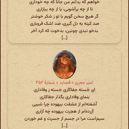
خواهم که بدانم من جانا که چه خوداری
تا از چه برآشوبی، یا از چه بیازاری
گر هیچ سخن گویم با تو ز شکر خوشتر
صد کینه به دل گیری، صد اشک فروباری
بدخو نبدی چونین، بدخوت که کرد آخر
[...]
امیر معزی » قصاید » شمارهٔ ۴۵۲
ای جُسته جفاکاری جَسته ز وفاداری
بنمای وفاداری بگذار جفاکاری
آشفته‌ام از عشقت بیهوده چرا شیبی
آزرده‌ام از هجرت بیهوده چه آزاری
سیم‌است مرا در جسم از حسرت و غم خوردن
[...]