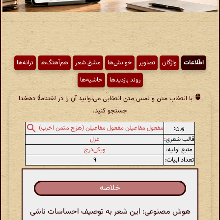
اطّلاعات
واژگان
تصاویر
خوانش‌ها
مشق شعر
هم‌آهنگ‌ها
ترانه‌ها
روند بازدیدها
حاشیه‌ها
با انتخاب متن و لمس متن انتخابی می‌توانید آن را در لغتنامهٔ دهخدا
جستجو کنید.
وزن:
مفعول مفاعیلن مفعول مفاعیلن (هزج مثمن اخرب)
قالب شعری:
غزل
منبع اولیه:
ویکی‌درج
تعداد ابیات:
۹
خلاصه
هوش مصنوعی: این شعر به توصیف احساسات ناشی