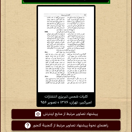
کلیات شمس تبریزی انتشارات
امیرکبیر، تهران، ۱۳۷۶ » تصویر ۹۵۶
پیشنهاد تصاویر مرتبط از منابع اینترنتی
راهنمای نحوهٔ پیشنهاد تصاویر مرتبط از گنجینهٔ گنجور