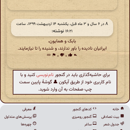
۸
در ‫۶ سال و ۳ ماه قبل، یکشنبه ۱۴ اردیبهشت ۱۳۹۹، ساعت
نوشته:
۱۶:۲۱
بابک و همایون،
ایرانیان نادیده را باور ندارند، و شنیده را تا نیازمایند.
link
flag
۰
thumb_down
۰
thumb_up
reply
برای حاشیه‌گذاری باید در گنجور
نام‌نویسی
کنید و با
نام کاربری خود از طریق آیکون 👤 گوشهٔ پایین سمت
چپ صفحات به آن وارد شوید.
خانه
کدهای گنجور
معرفی
بیت تصادفی
گنجور رومیزی
پرسش‌های متداول
جدول شعر
ساغر
چهره‌ها