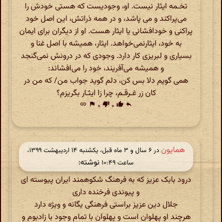
تخـمه ایثار نیست. او، وجودیست که هستی خودش را
می‌پراکند و می پاشد، و در همه ذراتش، این اصل خود
پراکنی و خودافشانی یا ایثار هست. او از دیگران برای ایمان
به خود، ایثارنمی‌خواهد. ایثار، همیشه با اصل غنا و
بسیاری و لبریزی کار دارد. وجودی که در درونش نمی‌گنجد
و همیشه می‌آفریند، خود را می‌افشاند:
همی گویم دلا بس کن، دلم گوید جواب من/ که من در
کان زر غـرقـم، چرا زا ایثـار بگریزم؟
link
flag
۰
thumb_down
۰
thumb_up
reply
همایون
در ‫۶ سال و ۳ ماه قبل، یکشنبه ۱۴ اردیبهشت ۱۳۹۹،
نوشته:
ساعت ۱۰:۴۹
درود بابک عزیز که به فرهنگ شکوهمند ایران پیوسته ای
و پیوندی فرخنده داری
جلال دین عزیز براستی فرهنگی یگانه و ویژه دارد
هرچند او پهلوان است و پهلوان با تمام وجود با زادبوم و