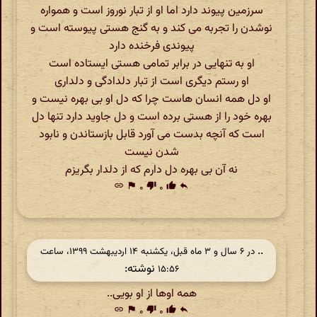
سرزمین پیوند دارد اما او از تبار نوروز است و همواره
نوشدن را تجربه می کند و به گنج هستی پیوسته است و
پیوندی فرخنده دارد
او به تنهایی در برابر تمامی هستی ایستاده است
او رستم دیگری است از تبار دلدادگی و دلداری
او دل همه انسان هاست چرا که دل او بی بهره نیست و
بهره خود را از هستی برده است و دل جاوید دارد تنها دل
است که آنچه بدست می آورد قابل بازستاندن و نابود
شدن نیست
نه آن بی بهره دل دارم که از دلدار بگریزم
link
flag
۰
thumb_down
۰
thumb_up
reply
..
در ‫۶ سال و ۳ ماه قبل، یکشنبه ۱۴ اردیبهشت ۱۳۹۹، ساعت
نوشته:
۱۵:۵۶
همه اوها از او بویی..
link
flag
۰
thumb_down
۰
thumb_up
reply