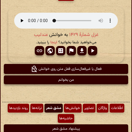
غزل شمارهٔ ۱۴۲۹
به خوانش
عندلیب
می‌خواهید شما بخوانید؟
اینجا
را ببینید.
فعال یا غیرفعال‌سازی قفل متن روی خوانش
من بخوانم
اطّلاعات
واژگان
تصاویر
خوانش‌ها
مشق شعر
ترانه‌ها
روند بازدیدها
حاشیه‌ها
پیشنهاد مشق شعر