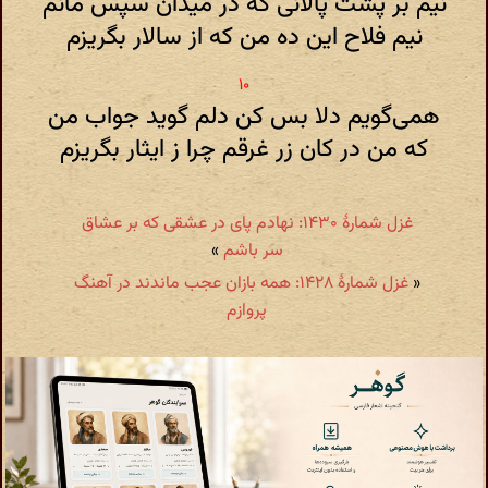
نیم بر پشت پالانی که در میدان سپس مانم
نیم فلاح این ده من که از سالار بگریزم
همی‌گویم دلا بس کن دلم گوید جواب من
که من در کان زر غرقم چرا ز ایثار بگریزم
غزل شمارهٔ ۱۴۳۰: نهادم پای در عشقی که بر عشاق
سر باشم
»
«
غزل شمارهٔ ۱۴۲۸: همه بازان عجب ماندند در آهنگ
پروازم