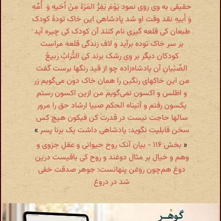
حقیقی به وی روی نمود یَوْمَ یَفِرُّ المَرْءُ مِنْ أَخیهِ وَ أُمِّهِ
وَ أَبیهِ نقد وقت او شد پادشاهی این خاک تودهٔ کودک
طبعان کی قلعه گیری نام کنند آن کودک کی چیره آید
بر سر خاک توده برآید و لاف زندگی قلعه مراست
کودکان دیگر بر وی رشک برند کی التُّرابُ رَبیعُ
الصِّبْیانِ آن پادشاه‌زاده چو از قید رنگها برست گفت
من این خاکهای رنگین را همان خاک دون می‌گویم زر
و اطلس و اکسون نمی‌گویم من ازین اکسون رستم
یکسون رفتم و آتیناه الحکم صبیا ارشاد حق را مرور
سالها حاجت نیست در قدرت کن فیکون هیچ کس
سخن قابلیت نگوید: پادشاهی داشت یک برنا پسر
»
«
بخش ۱۱۶ - بیان آنک روح حیوانی و عقل‌ِ جزوی و
وهم و خیال بر مثال دوغند و روح کی باقیست درین
دوغ هم‌چون روغن پنهانست: جوهر صدقت خفی
شد در دروغ