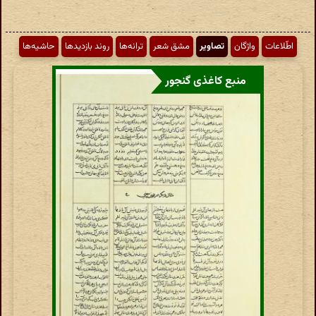
اطّلاعات
واژگان
تصاویر
مشق شعر
ترانه‌ها
روند بازدیدها
حاشیه‌ها
منبع کاغذی گنجور