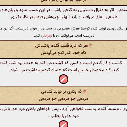
ی: اگر به دنبال دستیابی به گنجی باشی، در این مسیر سود و زیان‌های آ
طبیعی اتفاق می‌افتد و باید آنها را چیزهایی فرعی در نظر بگیری.
:
برگردان‌های تولید شده توسط هوش مصنوعی در بسیاری از موارد نادرستند. اگر این مت
نادرست است می‌توانید آن را
ویرایش
کنید.
#
هر که کارد قصد گندم باشدش
کاه خود اندر تبع می‌آیدش
از کشت و کار گندم است و کسي که کشت مي کند به هدف برداشت گند
کند. کاه محصول جانبي است که همراه گندم برداشت مي شود.
#
کَه بکاری بر نیاید گندمی
مردمی جو مردمی جو مردمی
اری ، مسلماََ گندم بدست نخواهی آورد . پس خواهان یافتن مردِ حق باش .
مردِ حق را بطلب .