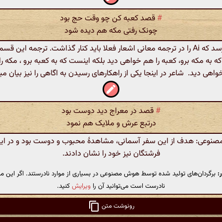
#
قصد کعبه کن چو وقت حج بود
چونک رفتی مکه هم دیده شود
به نظر میرسد که Ai را در ترجمه معانی اشعار فعلا باید کنار گذاشت. ترجمه این 
 به مکه برو، کعبه را هم خواهی دید بلکه اینست که به کعبه برو ، مکه را
واهی دید. شاعر در اینجا یکی از راهکارهای رسیدن به اگاهی را نیز بیان می
#
قصد در معراج دید دوست بود
درتبع عرش و ملایک هم نمود
وعی: هدف از این سفر آسمانی، مشاهدهٔ محبوب و دوست بود و در این
فرشتگان نیز خود را نشان دادند.
:
برگردان‌های تولید شده توسط هوش مصنوعی در بسیاری از موارد نادرستند. اگر این مت
نادرست است می‌توانید آن را
ویرایش
کنید.
رونوشت متن