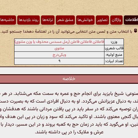
اطّلاعات
واژگان
تصاویر
خوانش‌ها
مشق شعر
ترانه‌ها
روند بازدیدها
حاشیه‌ها
با انتخاب متن و لمس متن انتخابی می‌توانید آن را در لغتنامهٔ دهخدا جستجو کنید.
وزن:
فاعلاتن فاعلاتن فاعلن (رمل مسدس محذوف یا وزن مثنوی)
قالب شعری:
مثنوی
منبع اولیه:
ویکی‌درج
تعداد ابیات:
۹
خلاصه
عی: شیخ بایزید برای انجام حج و عمره به سمت مکه می‌شتابد. در هر 
د، به دنبال عزیزانش می‌گردد. او به دنبال افرادی است که به بصیرت دست ی
ان توصیه می‌کند که در سفر باید در پی یافتن مردانی باشند که هدفشان
نبال گنجی معنوی باشند. او تاکید می‌کند که سود و زیان در پی این هدف و
ن، او می‌گوید که باید در زمان حج به کعبه بروند و در این مسیر، دیدار ب
عرش و ملایک را در پی داشته باشند.