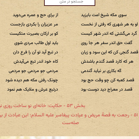
سوی مکه شیخ امت بایزید
از برای حج و عمره می‌دوید
او به هر شهری که رفتی از نخست
مر عزیزان را بکردی بازجست
گرد می‌گشتی که اندر شهر کیست
کو بر ارکان بصیرت متکیست
گفت حق اندر سفر هر جا روی
باید اول طالب مردی شوی
قصد گنجی کن که این سود و زیان
در تبع آید تو آن را فرع دان
هر که کارد قصد گندم باشدش
کاه خود اندر تبع می‌آیدش
کَه بکاری بر نیاید گندمی
مردمی جو مردمی جو مردمی
قصد کعبه کن چو وقت حج بود
چونک رفتی مکه هم دیده شود
قصد در معراج دید دوست بود
درتبع عرش و ملایک هم نمود
بخش ۵۳ - حکایت: خانه‌ای نو ساخت روزی نو مرید
بخش ۵۱ - رجعت به قصهٔ مریض و عیادت پیغامبر علیه السلام: این عیادت از بر
صله‌ست