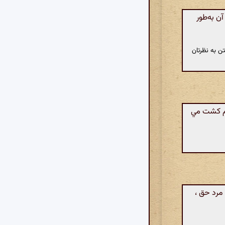
ن به‌طور
ن به نظرتان
م کشت مي
 مرد حق ،