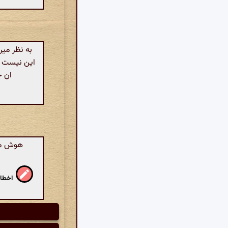
این نیست که
ان خ
هوش مصن
اخطار