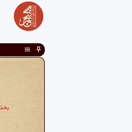
بخش ۵۲ - گفتن شیخ ابویزید را کی کعبه من