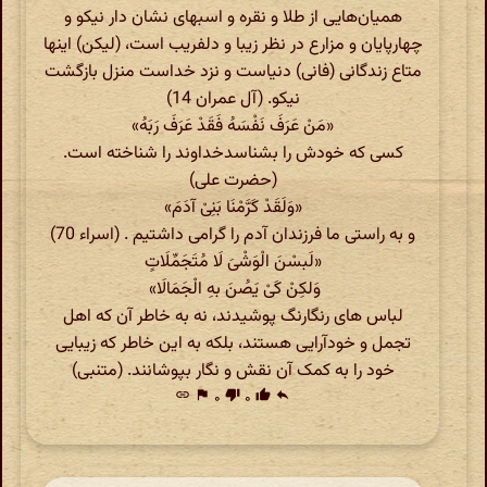
همیان‌هایی از طلا و نقره و اسبهای نشان دار نیکو و
چهارپایان و مزارع در نظر زیبا و دلفریب است، (لیکن) اینها
متاع زندگانی (فانی) دنیاست و نزد خداست منزل بازگشت
نیکو. (آل عمران 14)
«مَنْ عَرَفَ نَفْسَهُ فَقَدْ عَرَفَ رَبَهُ»
کسی که خودش را بشناسدخداوند را شناخته است.
(حضرت علی)
«وَلَقَدْ کَرَّمْنَا بَنِیْ آدَمَ»
و به راستی ما فرزندان آدم را گرامی داشتیم . (اسراء 70)
«لَبسْنَ الْوَشْیَ لَا مُتَجَمِّلَاتٍ
وَلکِنْ کَیْ یَصُنَ بهِ الْجَمَالَا»
لباس های رنگارنگ پوشیدند، نه به خاطر آن که اهل
تجمل و خودآرایی هستند، بلکه به این خاطر که زیبایی
خود را به کمک آن نقش و نگار بپوشانند. (متنبی)
link
flag
۰
thumb_down
۰
thumb_up
reply