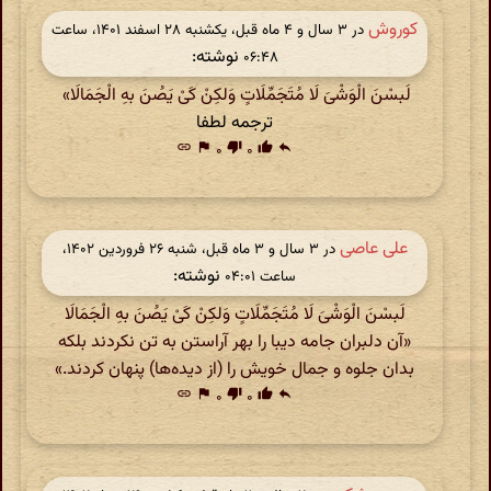
کوروش
در ‫۳ سال و ۴ ماه قبل، یکشنبه ۲۸ اسفند ۱۴۰۱، ساعت
نوشته:
۰۶:۴۸
لَبسْنَ الْوَشْیَ لَا مُتَجَمِّلَاتٍ وَلکِنْ کَیْ یَصُنَ بهِ الْجَمَالَا»
ترجمه لطفا
link
flag
۰
thumb_down
۰
thumb_up
reply
علی عاصی
در ‫۳ سال و ۳ ماه قبل، شنبه ۲۶ فروردین ۱۴۰۲،
نوشته:
ساعت ۰۴:۰۱
لَبسْنَ الْوَشْیَ لَا مُتَجَمِّلَاتٍ وَلکِنْ کَیْ یَصُنَ بهِ الْجَمَالَا
«آن دلبران جامه دیبا را بهر آراستن به تن نکردند بلکه
بدان جلوه و جمال خویش را (از دیده‌ها) پنهان کردند.»
link
flag
۰
thumb_down
۰
thumb_up
reply