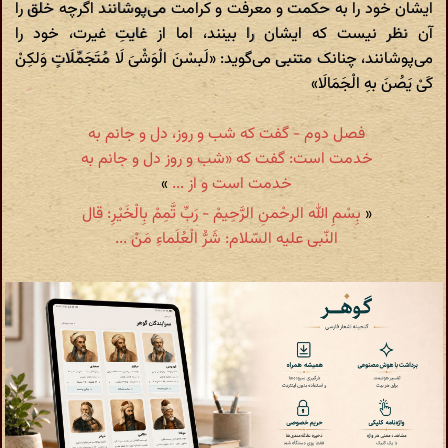
ایشان خود را به حکمت و معرفت و کرامت می‌پوشانند اگرچه خلق را
آن نظر نیست که ایشان را بینند، اما از غایتِ غیرت، خود را
می‌پوشانند، چنانک متنبی می‌گوید: «لَبسْنَ الْوَشْیَ لَا مُتَجَمِّلَاتٍ وَلکِنْ
کَیْ یَصُنَ بهِ الْجَمَالَا»
فصل دوم - گفت که شب و روز، دل و جانم به
خدمت است: گفت که «شب و روز دل و جانم به
خدمت است و از ...
»
«
بِسْمِ الله الرحْمنِ الرَّحِیمْ - رَبِّ تَّمِمْ بِالْخَیْرِ: قال
النّبی علیه السّلام: شَرُّ الْعُلَماءِ مَنْ ...