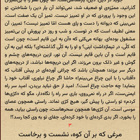
جوید در دین. دین، یارشناسی‌ست. اما چون عمر را با بی‌تمیزان
گذرانید، ممیّزه‌ی او ضعیف شد، نمی‌تواند آن یار دین را شناختن. تو
این وجود را پروردی که در او تمییز نیست. تمیز آن یک صفت است،
نمی‌بینی که دیوانه را دست و پای هست امّا تمییز نیست؟ تمییز، آن
معنی لطیف است که در توست. و شب و روز در پرورشِ آن بی‌تمییز
مشغول بوده‌ای. بهانه می‌کنی که «آن به این قایم است» چون است
که کلّی، در تیمارْداشتِ اینی؟ و او را به کلّی گذاشته‌ای؟ بلکه این به آن
قایم است و آن باین قایم نیست. آن نور، ازین دریچه‌های چشم و
گوش و غیر ذلک برون می‌زند، اگر این دریچه‌ها نباشد، از دریچه‌های
دیگر سر برزند؛ همچنان باشد که چراغی آورده‌ای در پیش آفتاب که
«آفتاب را با این چراغ می‌بینم!» حاشا اگر چراغ نیاوری، آفتاب خود را
بنماید! چه حاجت چراغ است؟. امید از حق نباید بریدن، امید سر راه
ایمنی‌ست، اگر در راه نمی‌روی، باری سر راه را نگاه‌دار، مگو که «کژی‌ها
کردم» تو راستی را پیش گیر، هیچ کژی نماند. راستی همچون عصای
موسی است، آن کژ‌ی‌ها همچون سحرهاست، چون راستی بیاید، همه
را بخورد، اگر بدی کرده‌ای با خود کرده‌ای، جفای تو به وی کجا رسد؟!
مرغی که بر آن کوه، نشست و برخاست