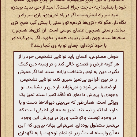
خود را بنماید! چه حاجت چراغ است؟. امید از حق نباید بریدن،
امید سر راه ایمنی‌ست، اگر در راه نمی‌روی، باری سر راه را
نگاه‌دار، مگو که «کژی‌ها کردم» تو راستی را پیش گیر، هیچ کژی
نماند. راستی همچون عصای موسی است، آن کژ‌ی‌ها همچون
سحرهاست، چون راستی بیاید، همه را بخورد، اگر بدی کرده‌ای
با خود کرده‌ای، جفای تو به وی کجا رسد؟!
هوش مصنوعی: انسان باید توانایی تشخیص خود را از
هر گونه غرض و قصدی خالی کند و در زمینه دین کمک
بگیرد. دین به نوعی شناخت یارانه است. اما اگر عمرش
را در بین افرادی بی‌تمیز سپری کند، توانایی تشخیص
او ضعیف می‌شود و نمی‌تواند یار دین را بشناسد. تو
وجودی را پرورش داده‌ای که فاقد تمیز است. تمیز یک
ویژگی است، همان‌طور که می‌بینی دیوانه‌ها دست و پا
دارند اما تمیز نیستند. تمیز به معنای لطیفی است که
در وجود توست و تو شب و روز در پرورش این وجود
بی‌تمیز مشغول بوده‌ای. نمی‌توانی بهانه بیاوری که "این
به آن وابسته است"، زیرا تو تمام توجهت را به نگهداری