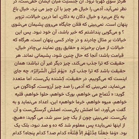
هرگز سوی کهربا نرود. آن جنسیّت میان ایشان خفی‌ست، در
نظر نمی‌آید، آدمی را خیال هر چیز با آن چیز می بَرد، خیال باغ
به باغ می‌برد و خیال دکان به دکان، اما درین خیالات، تزویر
پنهان است. نمی‌بینی که فلان جایگاه می‌روی پشیمان می‌شوی
؟ و می‌گویی پنداشتم که خیر باشد، آن خود نبود. پس این
خیالات بر مثال چادرند و در چادر کسی پنهان است، هرگاه که
خیالات از میان برخیزند و حقایق روی نمایند بی‌چادرِ خیال،
قیامت باشد؛ آنجا که حال چنین شود، پشیمانی نماند. هر
حقیقت که ترا جذب می‌کند، چیز دیگر غیر آن نباشد؛ همان
حقیقت باشد که ترا جذب کرد «یَوْمَ تُبْلَی الْسَّرَائِرُ». چه جای
اینست که می‌گوییم. در حقیقت، کِشنده یکی‌ست، اما متعدد
می‌نماید، نمی‌بینی که آدمی را صد چیز آرزوست، گوناگون می
گوید: « تُتماج می خواهم، بورک خواهم، حلوا خواهم، قلیه
خواهم، میوه خواهم، خرما خواهم» این، اعداد می‌نماید و به
گفت می‌آورد، اما اصلش یکی‌ست، اصلش گرسنگی‌ست و آن
یکی‌ست. نمی‌بینی چون از یک چیز سیر شد، می گوید: «هیچ،
از اینها نمی‌باید» پس معلوم شد که ده و صد نبود، بلک یک
بود. «وَمَا جَعَلْنَا عِدَّتَهُمْ اِلاّ فِتْنَةً» کدام صد؟ کدام پنجاه؟ کدام