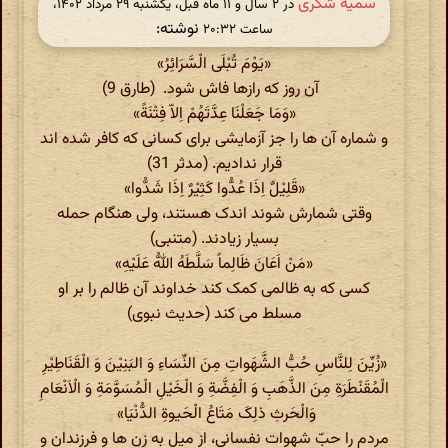
سمیه شکری
در ‫۲ سال و ۱۱ ماه قبل، یکشنبه ۲۹ مرداد ۱۴۰۲،
نوشته:
ساعت ۲۰:۳۲
«یَوْمَ تُبْلَی الْسَّرَائِرُ»
آن روز که رازها فاش شود. (طارق 9)
«وَمَا جَعَلْنَا عِدَّتَهُمْ اِلاّ فِتْنَةً»
و شماره آن ها را جز آزمایشی برای کسانی که کافر شده اند
قرار ندادیم. (مدثر 31)
«قَلِیْلٌ اِذَا عُدُّوا کَثِیْرٌ اِذَا شَدُّوا»
وقتی شمارش شوند اندک هستند، ولی هنگام حمله
بسیار زیادند. (متنبی)
«مَنْ اَعَانَ ظَالِماً سَلَّطَهُ اللهُّ عَلَیْهِ»
کسی که به ظالمی کمک کند خداوند آن ظالم را بر او
مسلط می کند (حدیث نبوی)
«زُیِّنَ لِلنَّاسِ حُبُّ الشَّهَواتِ مِنَ النِّسَاءِ وَ البَنِیْنَ وَ الْقَنَاطِیْرِ
الْمُقَنْطَرَةِ مِنَ الذَّهَبِ وَ الْفِضَّةِ وَ الْخَیْلِ الْمُسَوَّمَةِ وَ الْاَنْعَامِ
وَالْحَرثِ ذلِکَ مَتَاعُ الْحَیوةِ الدُّنْیَا»
مردم را حبّ شهوات نفسانی، از میل به زن ها و فرزندان و