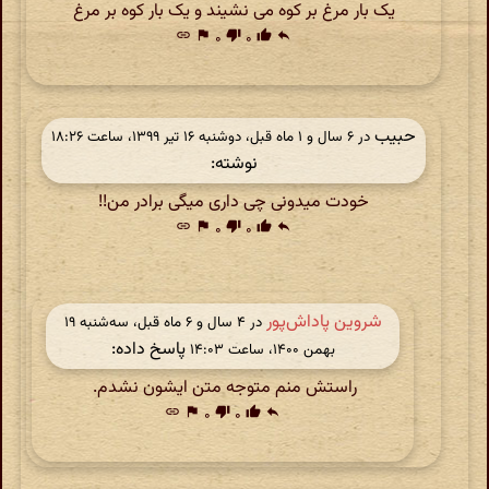
یک بار مرغ بر کوه می نشیند و یک بار کوه بر مرغ
link
flag
۰
thumb_down
۰
thumb_up
reply
حبیب
در ‫۶ سال و ۱ ماه قبل، دوشنبه ۱۶ تیر ۱۳۹۹، ساعت ۱۸:۲۶
نوشته:
خودت میدونی چی داری میگی برادر من!!
link
flag
۰
thumb_down
۰
thumb_up
reply
شروین پاداش‌پور
در ‫۴ سال و ۶ ماه قبل، سه‌شنبه ۱۹
پاسخ داده:
بهمن ۱۴۰۰، ساعت ۱۴:۰۳
راستش منم متوجه متن ایشون نشدم.
link
flag
۰
thumb_down
۰
thumb_up
reply