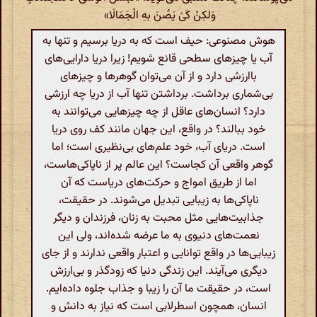
وَلکِنْ کَیْ یَصُنَ بهِ الْجَمَالَا»
هوش مصنوعی: حیف است که به دریا برسیم و تنها به
آب یا چیزهای سطحی قانع شویم! زیرا دریا دارایی‌های
باارزشی دارد و از آن می‌توان گوهرها و چیزهای
بی‌شماری برداشت. برداشتن تنها آب از دریا چه ارزشی
دارد؟ انسان‌های عاقل از چه چیزهایی می‌توانند به
خود ببالند؟ در واقع، این جهان مانند کف روی دریا
است. دریای آب، خود علم‌های بی‌نظیری است؛ اما
گوهر واقعی آن کجاست؟ این عالم پر از ناپاکی‌هاست،
اما از طریق امواج و حرکت‌های دریاست که آن
ناپاکی‌ها به زیبایی تبدیل می‌شوند. در حقیقت،
جذابیت‌هایی مثل محبت به زنان، فرزندان و دیگر
نعمت‌های دنیوی به ما عرضه شده‌اند، ولی این
زیبایی‌ها در واقع توانایی و اعتبار واقعی ندارند و از جای
دیگری می‌آیند. این زندگی دنیا که زودگذر و بی‌ارزش
است، در حقیقت ما آن را زیبا و جذاب جلوه داده‌ایم.
انسان، همچون اسطرلابی است که نیاز به دانش و