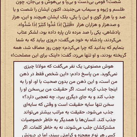
شصت؟ قومی بی‌دست و بی‌پا و بی‌هوش و بی‌جان، چون
طلسم و ژیوه و سیماب می‌جنبند، اکنون ایشان را شصت و یا
صد و یا هزار گوی و این را یکی، بلک ایشان هیچند و این، هزار
و صد‌هزار و هزاران هزار «قَلِیْلٌ اِذَا عُدُّوا کَثِیْرٌ اِذَا شَدُّوا».
پادشاهی، یکی را صد مرده نان پاره داده بود، لشکر عتاب
می‌کردند، پادشاه به خود می‌گفت: «روزی بیاید که به شما
بنمایم که بدانید که چرا می‌کردم» چون روز مصاف شد، همه
گریخته بودند، و او تنها می‌زد، گفت: «اینک برای این مصلحت!»
هوش مصنوعی: یک نفر می‌گفت که مولانا چیزی
نمی‌گوید. من پاسخ دادم: «این شخص فقط در ذهن
من است، و این ذهن من بدون صحبت با او، او را به
اینجا جذب کرده است. اگر حقیقت من بی‌سخن او را
جذب کند و به جای دیگری ببرد، چه تعجبی دارد؟»
سخن تنها سایه حقیقت است و وقتی که سایه‌ای
جذب می‌شود، حقیقت به مراتب بیشتر می‌تواند
جذب کند. انسان‌ها با همدیگر به خاطر خصوصیات
مشترکشان جلب می‌شوند، نه به خاطر کلمات. اگر
کسی هر نوع معجزه و کرامتی ببیند، اما در درونش