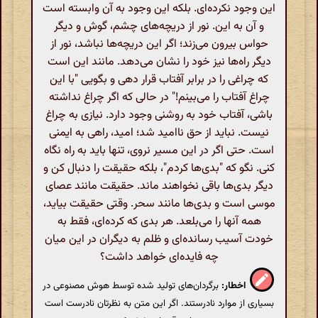
این وجود نکرده‌ای. بلکه این وجود به آن وابسته است
و آن به این. نور از دریچه‌های چشم، گوش و دیگر
حواس بیرون می‌زند؛ اگر این دریچه‌ها نباشد، نور از
دیگر راه‌ها نیز خود را نشان می‌دهد. مانند این است
که چراغی را در برابر آفتاب قرار دهی و بگویی "با این
چراغ آفتاب را می‌بینم!" در حالی که اگر چراغ نداشته
باشی، آفتاب خود به روشنی وجود دارد. نیازی به چراغ
نیست. نباید از حق ناامید شد؛ امید، راهی به ایمنی
است. حتی اگر در این مسیر نروی، تنها باید به راه نگاه
کنی. نگو که "بدی‌ها کردم"، بلکه حقیقت را دنبال کن و
دیگر بدی‌ها باقی نخواهند ماند. حقیقت مانند عصای
موسی است و بدی‌ها مانند سحر. وقتی حقیقت بیاید،
همه آنها را می‌بلعد. هر بدی که کرده‌ای، فقط به
خودت آسیب رسانده‌ای و ظلم به دیگران در این میان
چه فایده‌ای خواهد داشت؟
اخطار:
برگردان‌های تولید شده توسط هوش مصنوعی در
بسیاری از موارد نادرستند. اگر این متن به نظرتان نادرست است