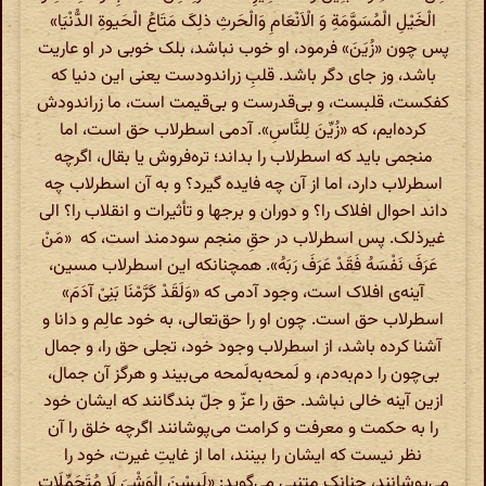
الْخَیْلِ الْمُسَوَّمَةِ وَ الْاَنْعَامِ وَالْحَرثِ ذلِکَ مَتَاعُ الْحَیوةِ الدُّنْیَا»
پس چون «زُیَنَ» فرمود، او خوب نباشد، بلک خوبی در او عاریت
باشد، وز جای دگر باشد. قلبِ زراندودست یعنی این دنیا که
کفکست، قلبست، و بی‌قدرست و بی‌قیمت است، ما زراندودش
کرده‌ایم، که «زُیِّنَ لِلنَّاسِ». آدمی اسطرلاب حق است، اما
منجمی باید که اسطرلاب را بداند؛ تره‌فروش یا بقال، اگرچه
اسطرلاب دارد، اما از آن چه فایده گیرد؟ و به آن اسطرلاب چه
داند احوال افلاک را؟ و دوران و برجها و تأثیرات و انقلاب را؟ الی
غیرذلک. پس اسطرلاب در حقِ منجم سودمند است، که «مَنْ
عَرَفَ نَفْسَهُ فَقَدْ عَرَفَ رَبَهُ». همچنانکه این اسطرلاب مسین،
آینه‌ی افلاک است، وجود آدمی که «وَلَقَدْ کَرَّمْنَا بَنِیْ آدَمَ»
اسطرلاب حق است. چون او را حق‌تعالی، به خود عالِم و دانا و
آشنا کرده باشد، از اسطرلاب وجود خود، تجلی حق را، و جمال
بی‌چون را دم‌به‌دم، و لَمحه‌به‌لَمحه می‌بیند و هرگز آن جمال،
ازین آینه خالی نباشد. حق را عزّ و جلّ بندگانند که ایشان خود
را به حکمت و معرفت و کرامت می‌پوشانند اگرچه خلق را آن
نظر نیست که ایشان را بینند، اما از غایتِ غیرت، خود را
می‌پوشانند، چنانک متنبی می‌گوید: «لَبسْنَ الْوَشْیَ لَا مُتَجَمِّلَاتٍ