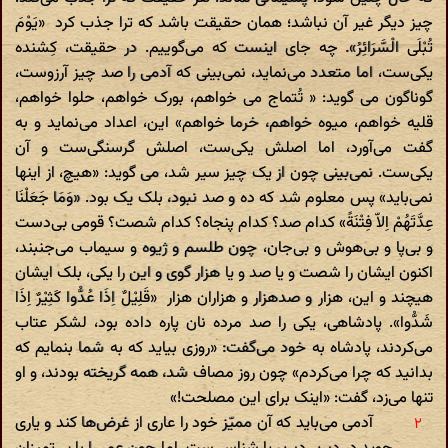
چیز دیگر غیر آن نباشد؛ همان حقیقت باشد که ترا جذب کرد «یَوْمَ
تُبْلَی الْسَّرَائِرُ». چه جای اینست که می‌گوییم. در حقیقت، کِشنده
یکی‌ست، اما متعدد می‌نماید، نمی‌بینی که آدمی را صد چیز آرزوست،
گوناگون می گوید: « تُتماج می خواهم، بورک خواهم، حلوا خواهم،
قلیه خواهم، میوه خواهم، خرما خواهم» این، اعداد می‌نماید و به
گفت می‌آورد، اما اصلش یکی‌ست، اصلش گرسنگی‌ست و آن
یکی‌ست. نمی‌بینی چون از یک چیز سیر شد، می گوید: «هیچ، از اینها
نمی‌باید» پس معلوم شد که ده و صد نبود، بلک یک بود. «وَمَا جَعَلْنَا
عِدَّتَهُمْ اِلاّ فِتْنَةً» کدام صد؟ کدام پنجاه؟ کدام شصت؟ قومی بی‌دست
و بی‌پا و بی‌هوش و بی‌جان، چون طلسم و ژیوه و سیماب می‌جنبند،
اکنون ایشان را شصت و یا صد و یا هزار گوی و این را یکی، بلک ایشان
هیچند و این، هزار و صد‌هزار و هزاران هزار «قَلِیْلٌ اِذَا عُدُّوا کَثِیْرٌ اِذَا
شَدُّوا». پادشاهی، یکی را صد مرده نان پاره داده بود، لشکر عتاب
می‌کردند، پادشاه به خود می‌گفت: «روزی بیاید که به شما بنمایم که
بدانید که چرا می‌کردم» چون روز مصاف شد، همه گریخته بودند، و او
تنها می‌زد، گفت: «اینک برای این مصلحت!»
آدمی می‌باید که آن ممیّز خود را عاری از غرض‌ها کند و یاری