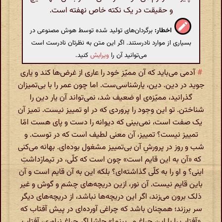
و حقیقت در یک نکته خاص نهفته است.
اخطار:
برگردان‌های تولید شده توسط هوش مصنوعی در
بسیاری از موارد نادرستند. اگر این متن به نظرتان نادرست است
می‌توانید آن را
ویرایش
کنید.
#
آدمی می‌باید که آن ممیّز خود را عاری از غرض‌ها کند و یاری
جوید در دین. دین، یارشناسی‌ست. اما چون عمر را با بی‌تمیزان
گذرانید، ممیّزه‌ی او ضعیف شد، نمی‌تواند آن یار دین را
شناختن. تو این وجود را پروردی که در او تمییز نیست. تمیز آن
یک صفت است، نمی‌بینی که دیوانه را دست و پای هست امّا
تمییز نیست؟ تمییز، آن معنی لطیف است که در توست. و
شب و روز در پرورشِ آن بی‌تمییز مشغول بوده‌ای. بهانه می‌کنی
که «آن به این قایم است» چون است که کلّی، در تیمارْداشتِ
اینی؟ و او را به کلّی گذاشته‌ای؟ بلکه این به آن قایم است و آن
باین قایم نیست. آن نور، ازین دریچه‌های چشم و گوش و غیر
ذلک برون می‌زند، اگر این دریچه‌ها نباشد، از دریچه‌های دیگر
سر برزند؛ همچنان باشد که چراغی آورده‌ای در پیش آفتاب که
«آفتاب را با این چراغ می‌بینم!» حاشا اگر چراغ نیاوری، آفتاب