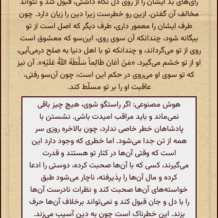
رای‌های بد ایشان را از روی دل نگاه داشتی، قبول کند و نتواند
مخالف آن گفتن. ازین رو خطرست زیرا دین را زیان دارد. چون
طرف ایشان را معمور داری، طرف دیگر که اصل است از تو
بیگانه شود، چندانکه آن سوی روی، این‌سو که معشوق است
روی از تو می‌گرداند، و چندانکه تو با اهل دنیا به صلح درمی‌آیی،
او از تو خشم می‌گیرد. «مَنْ اَعَانَ ظَالِماً سَلَّطَهُ اللهُّ عَلَیْهِ». آن نیز
که تو سوی او می‌روی در حکم این است، چون آن‌سو رفتی،
عاقبت او را بر تو مسلّط کند.
هوش مصنوعی: اگر راستگو شوی، هیچ چیز باقی
نمی‌ماند و باید مراقب امیدت باشی. نشستن با
پادشاهان خطر خاصی ندارد، چون بالاخره روزی سر
همه از تن جدا می‌شود. اما خطری که وجود دارد این
است که وقتی آن‌ها در کنار تو هستند و قدرت
می‌گیرند، کسی که با آن‌ها صحبت کرده، دوستی را ادعا
کرده و مال آن‌ها را پذیرفته، ناچار می‌شود طبق
خواسته‌های آن‌ها صحبت کند و نظرات نادرست آن‌ها
را با دل و جان قبول کند و نمی‌تواند برخلاف آن‌ها حرف
بزند. این خطرناک است چون به دین آسیب می‌زند.