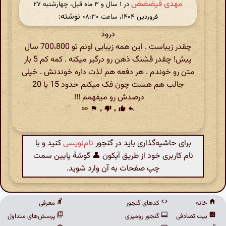
مهدی فیضضض
در ‫۱ سال و ۳ ماه قبل، چهارشنبه ۲۷
نوشته:
فروردین ۱۴۰۴، ساعت ۰۸:۳۰
درود
چقدر زیباست . این همه زیبایی اونم تو 700،800 سال
پیش! چقدر قشنگ ذهن رو درگیر میکنه . کمه کم 5 بار
متن رو خوندم . هر دفعه هم لذت داره خوندنش . خیلی
جالب هم هست چون فک میکنم حدود 15 یا 20
درصدش رو میفهمم !!!
link
flag
۰
thumb_down
۰
thumb_up
reply
برای حاشیه‌گذاری باید در گنجور
نام‌نویسی
کنید و با
نام کاربری خود از طریق آیکون 👤 گوشهٔ پایین سمت
چپ صفحات به آن وارد شوید.
خانه
کدهای گنجور
معرفی
بیت تصادفی
گنجور رومیزی
پرسش‌های متداول