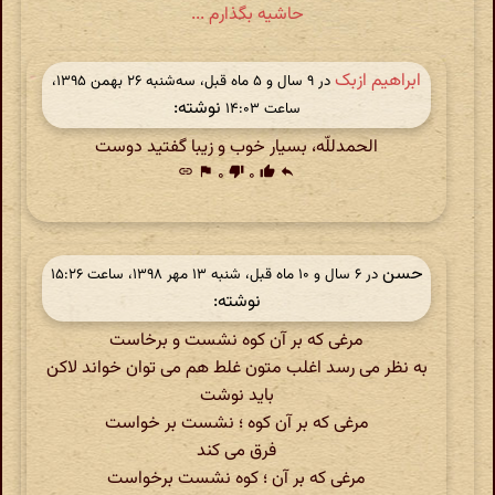
حاشیه بگذارم ...
ابراهیم ازبک
در ‫۹ سال و ۵ ماه قبل، سه‌شنبه ۲۶ بهمن ۱۳۹۵،
نوشته:
ساعت ۱۴:۰۳
الحمدللّه، بسیار خوب و زیبا گفتید دوست
link
flag
۰
thumb_down
۰
thumb_up
reply
حسن
در ‫۶ سال و ۱۰ ماه قبل، شنبه ۱۳ مهر ۱۳۹۸، ساعت ۱۵:۲۶
نوشته:
مرغی که بر آن کوه نشست و برخاست
به نظر می رسد اغلب متون غلط هم می توان خواند لاکن
باید نوشت
مرغی که بر آن کوه ؛ نشست بر خواست
فرق می کند
مرغی که بر آن ؛ کوه نشست برخواست