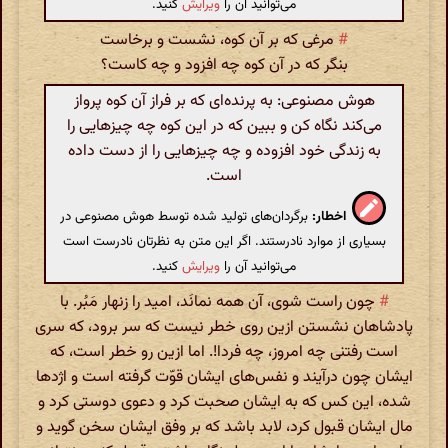
می‌توانید آن را
ویرایش
کنید.
#
مرغی که بر آن کوه، نشست و برخاست
بنگر که در آن کوه چه افزود و چه کاست؟
هوش مصنوعی: به پرنده‌ای که بر فراز آن کوه پرواز
می‌کند نگاه کن و ببین که در این کوه چه چیزهایی را
به زندگی خود افزوده و چه چیزهایی را از دست داده
است.
اخطار:
برگردان‌های تولید شده توسط هوش مصنوعی در
بسیاری از موارد نادرستند. اگر این متن به نظرتان نادرست است
می‌توانید آن را
ویرایش
کنید.
#
چون راست شوی، آن همه نمانَد، امید را زنهار مَبُر. با
پادشاهان نشستن ازین روی خطر نیست که سر برود، که سری‌
است رفتنی چه امروز، چه فردا!. اما ازین رو خطر است، که
ایشان چون درآیند و نفس‌های ایشان قوّت گرفته است و اژدها
شده، این کس که به ایشان صحبت کرد و دعوی دوستی کرد و
مال ایشان قبول کرد، لابد باشد که بر وفق ایشان سخن گوید و