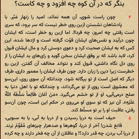
بنگر که در آن کوه چه افزود و چه کاست؟
چون راست شوی، آن همه نمانَد، امید را زنهار مَبُر. با
پادشاهان نشستن ازین روی خطر نیست که سر برود، که سری‌
است رفتنی چه امروز، چه فردا!. اما ازین رو خطر است، که ایشان
چون درآیند و نفس‌های ایشان قوّت گرفته است و اژدها شده، این
کس که به ایشان صحبت کرد و دعوی دوستی کرد و مال ایشان قبول
کرد، لابد باشد که بر وفق ایشان سخن گوید و رای‌های بد ایشان را از
روی دل نگاه داشتی، قبول کند و نتواند مخالف آن گفتن. ازین رو
خطرست زیرا دین را زیان دارد. چون طرف ایشان را معمور داری، طرف
دیگر که اصل است از تو بیگانه شود، چندانکه آن سوی روی، این‌سو
که معشوق است روی از تو می‌گرداند، و چندانکه تو با اهل دنیا به
صلح درمی‌آیی، او از تو خشم می‌گیرد. «مَنْ اَعَانَ ظَالِماً سَلَّطَهُ اللهُّ
عَلَیْهِ». آن نیز که تو سوی او می‌روی در حکم این است، چون آن‌سو
رفتی، عاقبت او را بر تو مسلّط کند.
حیف است به دریا رسیدن و از دریا به آبی، یا به سبویی،
قانع شدن! آخر از دریا، گوهرها و صد‌هزار چیزهای مُقَوِّمْ بَرند.
از دریا آب بردن، چه قدر دارد؟! و عاقلان از آن چه فخر دارند و چه کرده