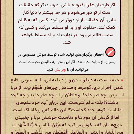
اگر طرف آن‌ها را پذیرفته باشی، طرف دیگر که حقیقت
است از تو دور می‌شود و هر چه بیشتر با دنیا کنار
بیایی، آن حقیقت از تو دورتر می‌شود. کسی که به ظالم
کمک کند، خداوند او را به او مسلط می‌کند و کسی که
سمت ظالم می‌رود، در نهایت او بر او مسلط خواهد
شد.
اخطار:
برگردان‌های تولید شده توسط هوش مصنوعی در
بسیاری از موارد نادرستند. اگر این متن به نظرتان نادرست است
می‌توانید آن را
ویرایش
کنید.
#
حیف است به دریا رسیدن و از دریا به آبی، یا به سبویی، قانع
شدن! آخر از دریا، گوهرها و صد‌هزار چیزهای مُقَوِّمْ بَرند. از دریا
آب بردن، چه قدر دارد؟! و عاقلان از آن چه فخر دارند و چه کرده
باشند؟! بلکه عالم کفی‌ست. این دریای آب، خود علم‌های
اولیاست گوهر خود کجاست؟! این عالم کفی پرخاشاک است،
اما از گردش آن موج‌ها و مناسبت جوشش دریا و جنبیدن
موج‌ها، آن کف، خوبی می‌گیرد که «زُیِّنَ لِلنَّاسِ حُبُّ الشَّهَواتِ
مِنَ النِّسَاءِ وَ البَنِیْنَ وَ الْقَنَاطِیْرِ الْمُقَنْطَرَةِ مِنَ الذَّهَبِ وَ الْفِضَّةِ وَ