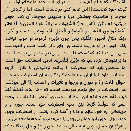
باشند؟! بلکه عالم کفی‌ست. این دریای آب، خود علم‌های اولیاست
گوهر خود کجاست؟! این عالم کفی پرخاشاک است، اما از گردش آن
موج‌ها و مناسبت جوشش دریا و جنبیدن موج‌ها، آن کف، خوبی
می‌گیرد که «زُیِّنَ لِلنَّاسِ حُبُّ الشَّهَواتِ مِنَ النِّسَاءِ وَ البَنِیْنَ وَ الْقَنَاطِیْرِ
الْمُقَنْطَرَةِ مِنَ الذَّهَبِ وَ الْفِضَّةِ وَ الْخَیْلِ الْمُسَوَّمَةِ وَ الْاَنْعَامِ وَالْحَرثِ
ذلِکَ مَتَاعُ الْحَیوةِ الدُّنْیَا» پس چون «زُیَنَ» فرمود، او خوب نباشد،
بلک خوبی در او عاریت باشد، وز جای دگر باشد. قلبِ زراندودست
یعنی این دنیا که کفکست، قلبست، و بی‌قدرست و بی‌قیمت است،
ما زراندودش کرده‌ایم، که «زُیِّنَ لِلنَّاسِ». آدمی اسطرلاب حق است،
اما منجمی باید که اسطرلاب را بداند؛ تره‌فروش یا بقال، اگرچه
اسطرلاب دارد، اما از آن چه فایده گیرد؟ و به آن اسطرلاب چه داند
احوال افلاک را؟ و دوران و برجها و تأثیرات و انقلاب را؟ الی غیرذلک.
پس اسطرلاب در حقِ منجم سودمند است، که «مَنْ عَرَفَ نَفْسَهُ فَقَدْ
عَرَفَ رَبَهُ». همچنانکه این اسطرلاب مسین، آینه‌ی افلاک است، وجود
آدمی که «وَلَقَدْ کَرَّمْنَا بَنِیْ آدَمَ» اسطرلاب حق است. چون او را
حق‌تعالی، به خود عالِم و دانا و آشنا کرده باشد، از اسطرلاب وجود
خود، تجلی حق را، و جمال بی‌چون را دم‌به‌دم، و لَمحه‌به‌لَمحه می‌بیند
و هرگز آن جمال، ازین آینه خالی نباشد. حق را عزّ و جلّ بندگانند که