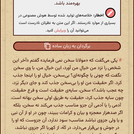
بهره‌مند باشد.
اخطار:
خلاصه‌های تولید شده توسط هوش مصنوعی در
بسیاری از موارد نادرستند. اگر این متن به نظرتان نادرست است
می‌توانید آن را
ویرایش
کنید.
برگردان به زبان ساده
#
یکی می‌گفت که «مولانا سخن نمی فرماید» گفتم «آخر این
شخص را نزد من خیالِ من آورد، این خیال من، با وی سخن
نگفت که چونی یا چگونه‌ای؟ بی‌سخن، خیال او را اینجا جذب
کرد. اگر حقیقت من او را بی‌سخن جذب کند و جای دیگر بَرَد،
چه عجب باشد؟» سخن، سایه‌ی حقیقت است و فرع حقیقت،
چون سایه جذب کرد، حقیقت به طریق اولی سخن بهانه است.
آدمی را با آدمی آن جزو مناسب جذب می‌کند نه سخن، بلکه
اگر صدهزار معجزه و بیان و کرامات ببیند، چون در او از آن نبی
و یا ولی جزوی نباشد مناسب؛ سود ندارد، آن جزوست که او را
در جوش و بی‌قرار می‌دارد، در کَهْ، از کهربا اگر جزوی نباشد،