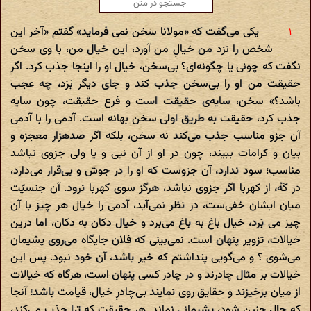
یکی می‌گفت که «مولانا سخن نمی فرماید» گفتم «آخر این
شخص را نزد من خیالِ من آورد، این خیال من، با وی سخن
نگفت که چونی یا چگونه‌ای؟ بی‌سخن، خیال او را اینجا جذب کرد. اگر
حقیقت من او را بی‌سخن جذب کند و جای دیگر بَرَد، چه عجب
باشد؟» سخن، سایه‌ی حقیقت است و فرع حقیقت، چون سایه
جذب کرد، حقیقت به طریق اولی سخن بهانه است. آدمی را با آدمی
آن جزو مناسب جذب می‌کند نه سخن، بلکه اگر صدهزار معجزه و
بیان و کرامات ببیند، چون در او از آن نبی و یا ولی جزوی نباشد
مناسب؛ سود ندارد، آن جزوست که او را در جوش و بی‌قرار می‌دارد،
در کَهْ، از کهربا اگر جزوی نباشد، هرگز سوی کهربا نرود. آن جنسیّت
میان ایشان خفی‌ست، در نظر نمی‌آید، آدمی را خیال هر چیز با آن
چیز می بَرد، خیال باغ به باغ می‌برد و خیال دکان به دکان، اما درین
خیالات، تزویر پنهان است. نمی‌بینی که فلان جایگاه می‌روی پشیمان
می‌شوی ؟ و می‌گویی پنداشتم که خیر باشد، آن خود نبود. پس این
خیالات بر مثال چادرند و در چادر کسی پنهان است، هرگاه که خیالات
از میان برخیزند و حقایق روی نمایند بی‌چادرِ خیال، قیامت باشد؛ آنجا
که حال چنین شود، پشیمانی نماند. هر حقیقت که ترا جذب می‌کند،