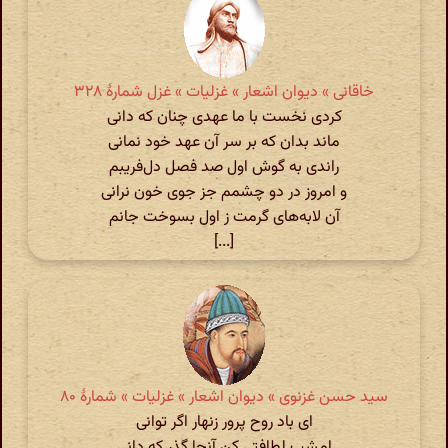
خاقانی » دیوان اشعار » غزلیات » غزل شمارهٔ ۳۲۸
کردی نخست با ما عهدی چنان که دانی
ماند بدان که بر سر آن عهد خود نمانی
راندی به گوش اول صد فصل دل‌فریبم
و امروز در دو چشمم جز جوی خون نرانی
آن لابه‌های گرمت ز اول بسوخت جانم
[...]
سید حسن غزنوی » دیوان اشعار » غزلیات » شمارهٔ ۸۰
ای باد روح پرور زنهار اگر توانی
امشب لطافتی کن آنجا گذر که دانی