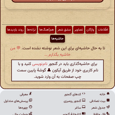
اطّلاعات
واژگان
تصاویر
مشق شعر
هم‌آهنگ‌ها
ترانه‌ها
روند بازدیدها
حاشیه‌ها
تا به حال حاشیه‌ای برای این شعر نوشته نشده است.
💬 من
حاشیه بگذارم ...
برای حاشیه‌گذاری باید در گنجور
نام‌نویسی
کنید و با
نام کاربری خود از طریق آیکون 👤 گوشهٔ پایین سمت
چپ صفحات به آن وارد شوید.
خانه
کدهای گنجور
معرفی
بیت تصادفی
گنجور رومیزی
پرسش‌های متداول
جدول شعر
ساغر
چهره‌ها
فال حافظ
کتابخانهٔ گنجور
حمایت مالی