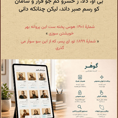
بی او، دلا، ز خسرو کم جو قرار و سامان
کو رسم صبر داند، لیکن چنانکه دانی
شمارهٔ ۱۹۰۱: هوس پخته ست این پروانه بهر
خویشتن سوزی
»
«
شمارهٔ ۱۸۹۹: تو، ای پسر، که از این سو سوار می
گذری