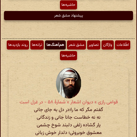
حاشیه‌ها
پیشنهاد مشق شعر
اطّلاعات
واژگان
تصاویر
مشق شعر
هم‌آهنگ‌ها
ترانه‌ها
روند بازدیدها
حاشیه‌ها
قوامی رازی » دیوان اشعار » شمارهٔ ۵۸ - در غزل است
گفتم مگر که ما را؛در دل به جای جانی
نه نه خطاست جانا جانی و زندگانی
یار گشاده زلفی دلبند شوخ چشمی
معشوق خوبروئی؛ دلدار خوش زبانی