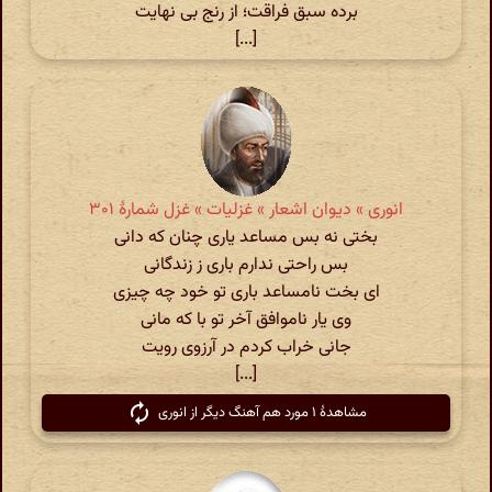
برده سبق فراقت؛ از رنج بی نهایت
[...]
انوری » دیوان اشعار » غزلیات » غزل شمارهٔ ۳۰۱
بختی نه بس مساعد یاری چنان که دانی
بس راحتی ندارم باری ز زندگانی
ای بخت نامساعد باری تو خود چه چیزی
وی یار ناموافق آخر تو با که مانی
جانی خراب کردم در آرزوی رویت
[...]
مشاهدهٔ ۱ مورد هم آهنگ دیگر از انوری