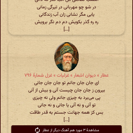
در شو چو مهربانی در تیرگی زمانی
یابی مگر نشانی زان آب زندگانی
ره ره گذر بکویش دم دم نگر برویش
[...]
عطار » دیوان اشعار » غزلیات » غزل شمارهٔ ۷۹۶
ای جان جان جانم تو جان جان جانی
بیرون ز جان جان چیست آنی و بیش از آنی
پی می‌برد به چیزی جانم ولی نه چیزی
تو آنی و نه آنی یا جانی و نه جانی
بس کز همه جهانت جستم به قدر طاقت
[...]
مشاهدهٔ ۳ مورد هم آهنگ دیگر از عطار