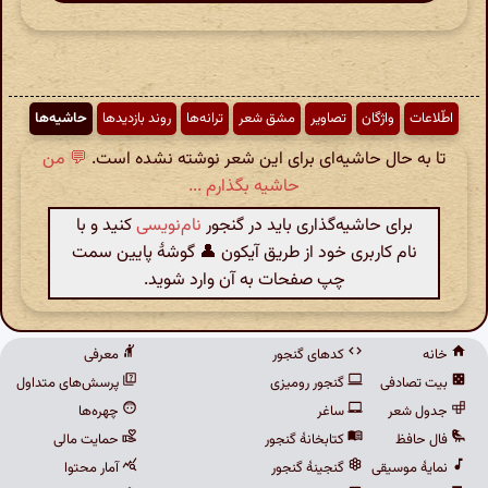
اطّلاعات
واژگان
تصاویر
مشق شعر
ترانه‌ها
روند بازدیدها
حاشیه‌ها
تا به حال حاشیه‌ای برای این شعر نوشته نشده است.
💬 من
حاشیه بگذارم ...
برای حاشیه‌گذاری باید در گنجور
نام‌نویسی
کنید و با
نام کاربری خود از طریق آیکون 👤 گوشهٔ پایین سمت
چپ صفحات به آن وارد شوید.
خانه
کدهای گنجور
معرفی
بیت تصادفی
گنجور رومیزی
پرسش‌های متداول
جدول شعر
ساغر
چهره‌ها
فال حافظ
کتابخانهٔ گنجور
حمایت مالی
نمایهٔ موسیقی
گنجینهٔ گنجور
آمار محتوا