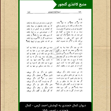
منبع کاغذی گنجور
دیوان کمال خجندی به کوشش احمد کرمی - کمال
خجندی - تصویر ۱۵۵