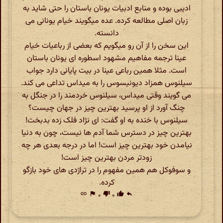
ادیبی بوده و منابع ادبیات یونان باستان را حتی شاید به
زبان اصلی مطالعه کرده. عده میگویند خیام یونانی می
دانسته.
این سخن را از آن رو میگویم که بعضی از رباعیات خیام
عینا ترجمه مفاهیم مشهود اسطوره ای یونان باستان
است. مثلا همین رباعی عینا در بیت پایانی دارد جواب
سیلنوس همزاد دیونیسوس را به میداس تداعی می کند.
می گویند وقتی میداس، سیلنوس خردمند را در جنگل به
چنگ آورد از او پرسید بهترین چیز در جهان چیست؟
سیلنوس با خنده به او گفت: ای نژاد فلک زده بدبخت!
بهترین چیز در دسترس شما آدم ها نیست، چون به دنیا
نیامدن خود بهترین چیز است! اما در درجه بعدی هر چه
زودتر مردن بهترین چیز است!
و سوفوکل هم همین مفهوم را در تراژدی های خود بازگو
کرده.
link
flag
۰
thumb_down
۰
thumb_up
reply