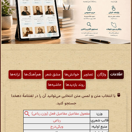
اطّلاعات
واژگان
تصاویر
خوانش‌ها
مشق شعر
هم‌آهنگ‌ها
ترانه‌ها
روند بازدیدها
حاشیه‌ها
با انتخاب متن و لمس متن انتخابی می‌توانید آن را در لغتنامهٔ دهخدا
جستجو کنید.
وزن:
مفعول مفاعیل مفاعیل فعل (وزن رباعی)
قالب شعری:
رباعی
منبع اولیه:
ویکی‌درج