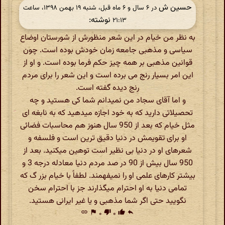
حسین ش
در ‫۶ سال و ۶ ماه قبل، شنبه ۱۹ بهمن ۱۳۹۸، ساعت
نوشته:
۲۱:۱۳
به نظر من خیام در این شعر منظورش از شورستان اوضاع
سیاسی و مذهبی جامعه زمان خودش بوده است. چون
قوانین مذهبی بر همه چیز حکم فرما بوده است. و او از
این امر بسیار رنج می برده است و این شعر را برای مردم
رنج دیده گفته است.
و اما آقای سجاد من نمیدانم شما کی هستید و چه
تحصیلاتی دارید که به خود اجازه میدهید که به نابغه ای
مثل خیام که بعد از 950 سال هنوز هم محاسبات فضائی
او برای تقویمش در دنیا دقیق ترین است و فلسفه و
شعرهای او در دنیا بی نظیر است توهین میکنید. بعد از
950 سال بیش از 90 در صد مردم دنیا معادله درجه 3 و
بیشتر کارهای علمی او را نمیفهمند. لطفاً با خیام بزر گ که
تمامی دنیا به او احترام میگذارند جز با احترام سخن
نگویید حتی اگر شما مذهبی و یا غیر ایرانی هستید.
link
flag
۰
thumb_down
۰
thumb_up
reply