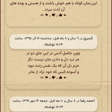
این زمان کوتاه با هم خوش باشند و از هستی و بوده های
آن لذت ببرند .
link
flag
۰
thumb_down
۰
thumb_up
reply
کسریٰ
در ‫۹ سال و ۸ ماه قبل، سه‌شنبه ۱۶ آذر ۱۳۹۵، ساعت
نوشته:
۱۶:۲۴
چون حاصل آدمی در این جای دو در
جز درد دل و دادن جان نیست دگر
خرم دل آن که یک نفس زنده نبود
و آسوده کسی که خود نزاد از مادر
link
flag
۰
thumb_down
۰
thumb_up
reply
احمد رضا
در ‫۸ سال و ۱۰ ماه قبل، جمعه ۱۴ مهر ۱۳۹۶، ساعت
نوشته:
۱۲:۲۴