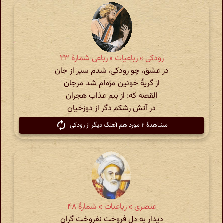
رودکی » رباعیات » رباعی شمارهٔ ۲۳
در عشق، چو رودکی، شدم سیر از جان
از گریهٔ خونین مژه‌ام شد مرجان
القصه که: از بیم عذاب هجران
در آتش رشکم دگر از دوزخیان
مشاهدهٔ ۲ مورد هم آهنگ دیگر از رودکی
عنصری » رباعیات » شمارهٔ ۴۸
دیدار به دل فروخت نفروخت گران