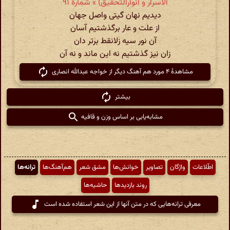
الاسرار و انوارالتحقیق) » شمارهٔ ۹۱
دیدیم نهان گیتی واصل جهان
از علت و عار برگذشتیم آسان
آن نور سیه زلانقط برتر دان
زان نیز گذشتیم نه این ماند و نه آن
مشاهدهٔ ۴ مورد هم آهنگ دیگر از خواجه عبدالله انصاری
بیشتر
مشابه‌یابی بر اساس وزن و قافیه
اطّلاعات
واژگان
تصاویر
خوانش‌ها
مشق شعر
هم‌آهنگ‌ها
ترانه‌ها
روند بازدیدها
حاشیه‌ها
معرفی ترانه‌هایی که در متن آنها از این شعر استفاده شده است