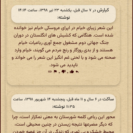
کیارش
در ‫۷ سال قبل، یکشنبه ۲۳ تیر ۱۳۹۸، ساعت ۱۴:۱۴
نوشته:
این شعر زیبای خیام در اپرای عروسکی خیام نیز خوانده
شده است. هنگامی که کشیش های انگلستان در دوران
جنگ جهانی دوم مشغول جمع آوری رباعیات خیام
هستند و از بدی روزگار و رنج مردم می گویند، خیام وارد
صحنه می شود و با لحنی غم انگیز این شعر را می خواند و
ناپدید می شود.
link
flag
۰
thumb_down
۰
thumb_up
reply
ساکت
در ‫۶ سال و ۱۱ ماه قبل، پنجشنبه ۱۴ شهریور ۱۳۹۸، ساعت
نوشته:
۱۱:۳۵
محور این رباعی کلمه شورستان به معنی نمکزار است، چرا
که دیگر مصرعها نتیجه زیستن در چنین محیطی است،
محیط خشک و بی ثمری که زندگی در آن جز غصه خوردن