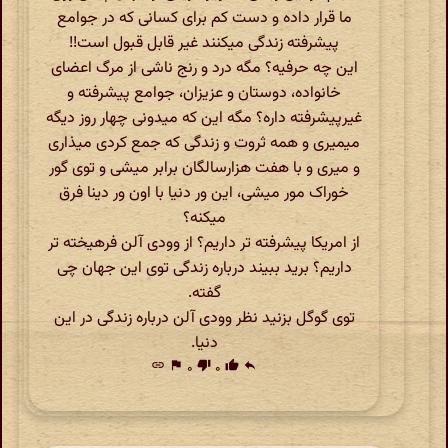
ما قرار داده و دست کم برای کسانی که در جوامع
پیشرفته زندگی میکنند غیر قابل قبول است!!
این چه حرفیه؟ مگه درد و رنج ناشی از مرگ اعضای
خانواده، دوستان و عزیزان، جوامع پیشرفته و
غیرپیشرفته داره؟ مگه این که میدونی چهار روز دیگه
میمیری و همه ثروت و زندگی که جمع کردی میذاری
و میری و با هفت هزارسالگان برابر میشی و توی گور
خوراک مور میشی، این ور دنیا با اون ور دینا فرق
میکنه؟
از امریکا پیشرفته تر داریم؟ از وودی آلن فرهیخته تر
داریم؟ برید ببیند درباره زندگی توی این جهان چی
گفته.
توی گوگل بزنید نظر وودی آلن درباره زندگی در این
دنیا.
link
flag
۰
thumb_down
۰
thumb_up
reply