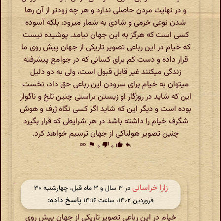
و در نهایت مردن حاصلی ندارد و هر چه زودتر از آن رها
شدن نوعی خرمی و شادی به شمار میرود، بلکه آسوده
کسی است که هرگز به این جهان نیامد. پوشیده نیست
که خیام در این رباعی تصویر تاریکی از جهان پیش روی ما
قرار داده و دست کم برای کسانی که در جوامع پیشرفته
زندگی میکنند غیر قابل قبول است، ولی به دو دلیل
میتوان به خیام برای سرودن این رباعی حق داد، نخست
این که شاید در روزگار او زیستن براستی چنین تلخ و ناگوار
بوده است و دیگر این که شاید اگر کسی نگاه ژرف و هوش
شگرف خیام را داشته باشد در هر شرایطی که قرار بگیرد
چنین تصویر هولناکی از جهان ترسیم خواهد کرد.
link
flag
۰
thumb_down
۰
thumb_up
reply
زارا خراسانی
در ‫۳ سال و ۳ ماه قبل، چهارشنبه ۳۰
پاسخ داده:
فروردین ۱۴۰۲، ساعت ۱۴:۱۶
خیام در این رباعی تصویر تاریکی از جهان پیش روی