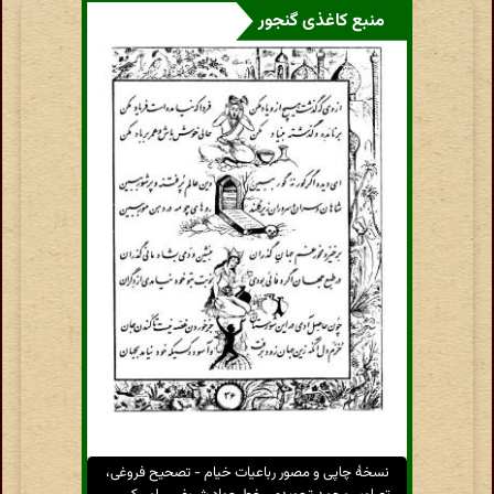
منبع کاغذی گنجور
نسخهٔ چاپی و مصور رباعیات خیام - تصحیح فروغی،