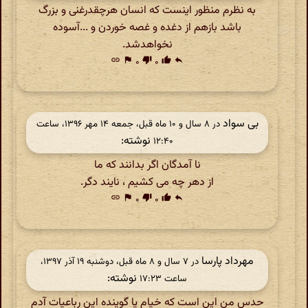
به نظرم منظور اینست که انسان هرچقدرغنی و بزرگ
باشد بازهم از دغده و غصه خوردن و ...آسوده
نخواهدشد.
link
flag
۰
thumb_down
۰
thumb_up
reply
بی سواد
در ‫۸ سال و ۱۰ ماه قبل، جمعه ۱۴ مهر ۱۳۹۶، ساعت
نوشته:
۱۲:۴۰
نا آمدگان اگر بدانند که ما
از دهر چه می کشیم ، نایند دگر.
link
flag
۰
thumb_down
۰
thumb_up
reply
مهرداد پارسا
در ‫۷ سال و ۸ ماه قبل، دوشنبه ۱۹ آذر ۱۳۹۷،
نوشته:
ساعت ۱۷:۲۳
حدس من این است که خیام یا گوینده این رباعیات آدم