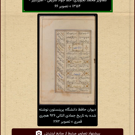
تصاویر محمد تجویدی، خط جواد شریفی - امیرکبیر -
۱۳۵۴ » تصویر ۶۶
دیوان حافظ دانشگاه پرینستون نوشته
شده به تاریخ جمادی الثانی ۹۲۶ هجری
قمری » تصویر ۲۶۳
پیشنهاد تصاویر مرتبط از منابع اینترنتی