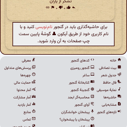
تشکر از یاران
link
flag
۰
thumb_down
۰
thumb_up
reply
برای حاشیه‌گذاری باید در گنجور
نام‌نویسی
کنید و با
نام کاربری خود از طریق آیکون 👤 گوشهٔ پایین سمت
چپ صفحات به آن وارد شوید.
خانه
کدهای گنجور
معرفی
بیت تصادفی
گنجور رومیزی
پرسش‌های متداول
جدول شعر
ساغر
چهره‌ها
فال حافظ
کتابخانهٔ گنجور
حمایت مالی
نمایهٔ موسیقی
گنجینهٔ گنجور
آمار محتوا
حاشیه‌ها
محاسبه‌گر ابجد
آمار مشارکت
مشابه‌یابی
آوای گنجور
آمار بازدید
تازه‌های گنجور
پیشخان خوانشگران
منابع
پیشخان یا پیشخوان؟
تماس
نسکبان
حریم خصوصی