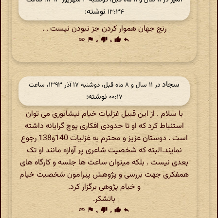
نوشته:
۱۳:۳۴
رنج جهان هموار کردن جز نبودن نیست . .
link
flag
۰
thumb_down
۰
thumb_up
reply
سجاد
در ‫۱۱ سال و ۸ ماه قبل، دوشنبه ۱۷ آذر ۱۳۹۳، ساعت
نوشته:
۰۰:۱۷
با سلام . از این قبیل غزلیات خیام نیشابوری می توان
استنباط کرد که او تا حدودی افکاری پوچ گرایانه داشته
است . دوستان عزیز و محترم به غزلیات 140و138 رجوع
نمایند.البته که شخصیت شاعری پر آوازه مانند او تک
بعدی نیست . بلکه میتوان ساعت ها جلسه و کارگاه های
همفکری جهت بررسی و پژوهش پیرامون شخصیت خیام
و خیام پژوهی برگزار کرد.
باتشکر.
link
flag
۰
thumb_down
۰
thumb_up
reply