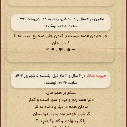
معین
در ‫۶ سال و ۲ ماه قبل، یکشنبه ۲۸ اردیبهشت ۱۳۹۹،
نوشته:
ساعت ۰۰:۴۵
جز خوردن غصه نیست یا کندن جان صحیح است نه تا
کندن جان
link
flag
۰
thumb_down
۰
thumb_up
reply
حبیب شاکر
در ‫۲ سال و ۱۱ ماه قبل، یکشنبه ۵ شهریور ۱۴۰۲،
نوشته:
ساعت ۱۳:۳۶
سلام بر همراهان
دنیا همه رنج و درد و سوز است و گداز
مردان همه در نیاز و نامرد به ناز
گر میل خودم بود بدین دردستان
پا کی بنهادمی، که برگردم باز؟