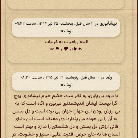
نیشابوری
در ‫۱۱ سال قبل، پنجشنبه ۲۵ تیر ۱۳۹۴، ساعت ۰۹:۴۲
نوشته:
البته رباعیات نه غزلیات!
link
flag
۰
thumb_down
۰
thumb_up
reply
رضا
در ‫۱۰ سال قبل، پنجشنبه ۳۱ تیر ۱۳۹۵، ساعت ۰۸:۳۰
نوشته:
با درود بی پایان، به نظر بنده، حکیم خیام نیشابوری پوچ
گرا نیست ایشان اندیشمندی تیزبین و آگاه است که به
بی ارزش بودن این جهانِ جهان پی برده است و دل بستن
به آن را بی هوده می پندارد. وی معتقد است این دنیای
فانی ارزش دل بستن و دل شکستن را ندارد و بهتر است
انسان ها به جای حرص، قدرت طلبی، ستیز و خشونت، در