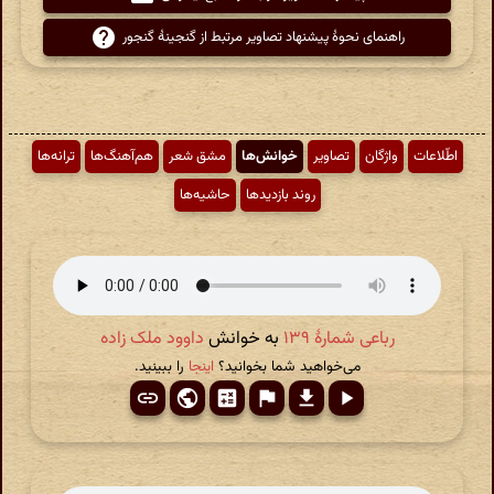
راهنمای نحوهٔ پیشنهاد تصاویر مرتبط از گنجینهٔ گنجور
اطّلاعات
واژگان
تصاویر
خوانش‌ها
مشق شعر
هم‌آهنگ‌ها
ترانه‌ها
روند بازدیدها
حاشیه‌ها
رباعی شمارهٔ ۱۳۹
به خوانش
داوود ملک زاده
می‌خواهید شما بخوانید؟
اینجا
را ببینید.