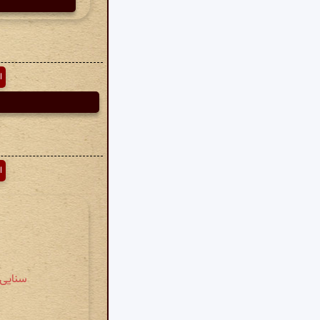
ا
ا
سنایی » طریق الت