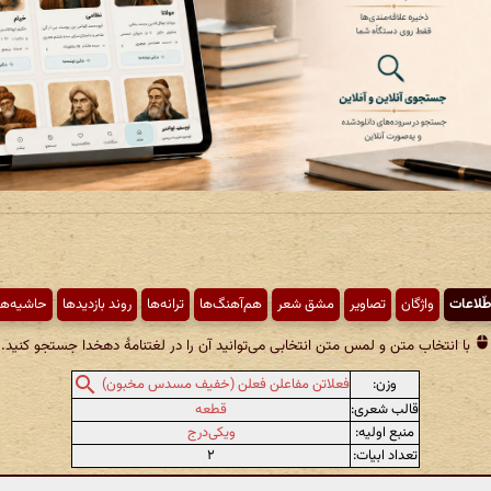
طّلاعات
واژگان
تصاویر
مشق شعر
هم‌آهنگ‌ها
ترانه‌ها
روند بازدیدها
حاشیه‌ها
با انتخاب متن و لمس متن انتخابی می‌توانید آن را در لغتنامهٔ دهخدا جستجو کنید.
وزن:
فعلاتن مفاعلن فعلن (خفیف مسدس مخبون)
قالب شعری:
قطعه
منبع اولیه:
ویکی‌درج
تعداد ابیات:
۲