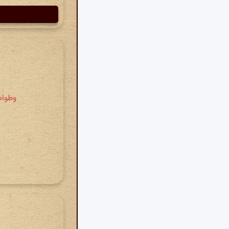
وطواط » ترجیعات