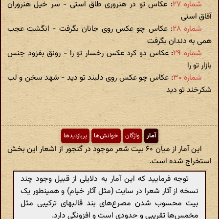
شماره ۲۷
: عکاس تو در هنروری طاق استی - سر خیل هنروران
آفاق استی
شماره ۲۸
: عکاس چو عکس روی جانان بگرفت - انگشت عجب
همی به دندان بگرفت
شماره ۲۹
: عکاس دو کرد عکس رخسار تو را - رونق بفزود جنس
بازار تو را
شماره ۳۰
: عکاس چو عکس روی دلبند تو دید - شهد سخن و لب
شکرخند تو دید
آمار
واژگان
خوانش‌ها
پربازدیدها
این آمار از میان ۶۰ بیت شعر موجود در گنجور از اشعار این بخش
استخراج شده است.
توجه فرمایید که این آمار به دلایلی از قبیل وجود چند
نسخه از آثار شعرا در سایت (مثل آثار خیام) و همینطور یک
بیت محسوب شدن مصرع‌های بند قالبهای ترکیبی مثل
مخمس‌ها تقریبی و حدودی است و افزونگی دارد.