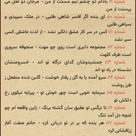
شماره ۹
: بادام دو چشم نیم مستت از من - مرجان دو لعل می
پرستت از من
شماره ۱۰
: ای بنده اگر افسر شاهی طلبی - در ملک سپیدی و
سیاهی طلبی
شماره ۱۱
: کس در سر کار عشق دلگیر نشد - از لذت عاشقی کسی
سیر نشد
شماره ۱۲
: مجموعه دلبری است روی چو مهت - منجوقه سروری
است طرف کلهت
شماره ۱۳
: جمشیدوشان گدای درگاه تو اند - خسرومنشان
نشسته در راه تو اند
شماره ۱۴
: سرو آمده یا به گل ز رفتار خوشت - گلبن شده منفعل ز
طرز روشت
شماره ۱۵
: سرمایه خوبی است چهر خوش تو - پیرایه نیکوی رخ
دلکش تو
شماره ۱۶
: تا نرگس تو عقیق سان گشته برنگ - زاین واقعه ام چو
غنچه دل آمد تنگ
شماره ۱۷
: هر بنده که بر در تو دربانی کرد - حاتم صفت آغاز
زرافشانی کرد