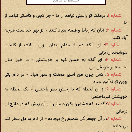
شماره ۱
: درملک تو راستی نیامد از ما - جز کجی و کاستی نیامد از
ما
شماره ۲
: آنان که رباط و قلعه بنیاد کنند - نز بهر خداست هرچه
آباد کنند
شماره ۳
: ای آنکه دم از مقام رندان بزنی - لاف از کلمات
هوشمندان بزنی
شماره ۴
: ای آنکه به حسن غره بر خویشتنی - در خیل بتان
نجسته بر خویش تنی
شماره ۵
: کس چون من اسیر محنت و سوز مباد - در دام بتی
چون تو نوآموز مباد
شماره ۶
: ز آن لحظه که با رخش نظر باختمی - یک لحظه به
خویشتن نپرداختمی
شماره ۷
: گویند که عشق را بکن درمانی - ز آن پیش که در علاج آن
درمانی
شماره ۸
: ز آن جوهر گل شمیم رخ بیجاده - کز کام به دل سفر کند
بی جاده