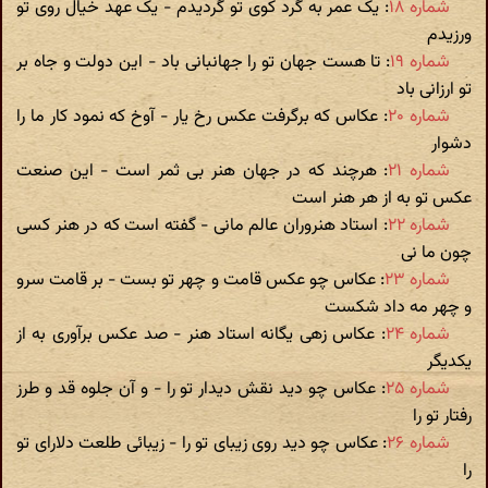
شماره ۱۸
: یک عمر به گرد کوی تو گردیدم - یک عهد خیال روی تو
ورزیدم
شماره ۱۹
: تا هست جهان تو را جهانبانی باد - این دولت و جاه بر
تو ارزانی باد
شماره ۲۰
: عکاس که برگرفت عکس رخ یار - آوخ که نمود کار ما را
دشوار
شماره ۲۱
: هرچند که در جهان هنر بی ثمر است - این صنعت
عکس تو به از هر هنر است
شماره ۲۲
: استاد هنروران عالم مانی - گفته است که در هنر کسی
چون ما نی
شماره ۲۳
: عکاس چو عکس قامت و چهر تو بست - بر قامت سرو
و چهر مه داد شکست
شماره ۲۴
: عکاس زهی یگانه استاد هنر - صد عکس برآوری به از
یکدیگر
شماره ۲۵
: عکاس چو دید نقش دیدار تو را - و آن جلوه قد و طرز
رفتار تو را
شماره ۲۶
: عکاس چو دید روی زیبای تو را - زیبائی طلعت دلارای تو
را