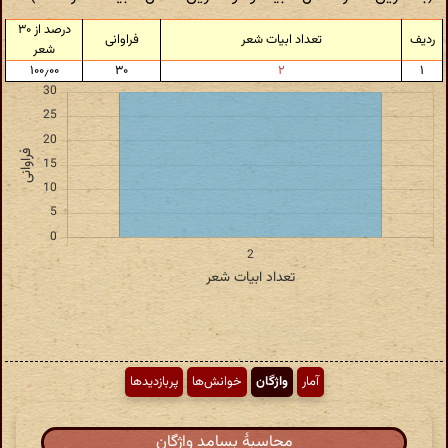
درصد از ۳۰
ردیف
تعداد ابیات شعر
فراوانی
شعر
۱۰۰٫۰۰
۳۰
۲
۱
آمار
واژگان
خوانش‌ها
پربازدیدها
محاسبهٔ بسامد واژگان