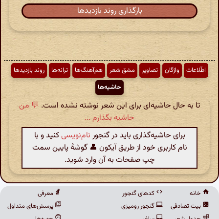
بارگذاری روند بازدیدها
اطّلاعات
واژگان
تصاویر
مشق شعر
هم‌آهنگ‌ها
ترانه‌ها
روند بازدیدها
حاشیه‌ها
تا به حال حاشیه‌ای برای این شعر نوشته نشده است.
💬 من
حاشیه بگذارم ...
برای حاشیه‌گذاری باید در گنجور
نام‌نویسی
کنید و با
نام کاربری خود از طریق آیکون 👤 گوشهٔ پایین سمت
چپ صفحات به آن وارد شوید.
خانه
کدهای گنجور
معرفی
بیت تصادفی
گنجور رومیزی
پرسش‌های متداول