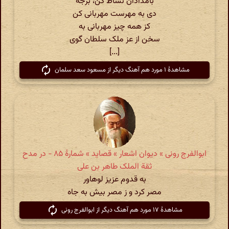
بامدادان نشاط کن، برجه
دی به مهرست مهربانی کن
کز همه چیز مهربانی به
سخن از عز ملک سلطان گوی
[...]
مشاهدهٔ ۱ مورد هم آهنگ دیگر از مسعود سعد سلمان
ابوالفرج رونی » دیوان اشعار » قصاید » شمارهٔ ۸۵ - در مدح
ثقة الملک طاهر بن علی
به قدوم عزیز لوهاور
مصر کرد و ز مصر بیش به جاه
مشاهدهٔ ۱۷ مورد هم آهنگ دیگر از ابوالفرج رونی