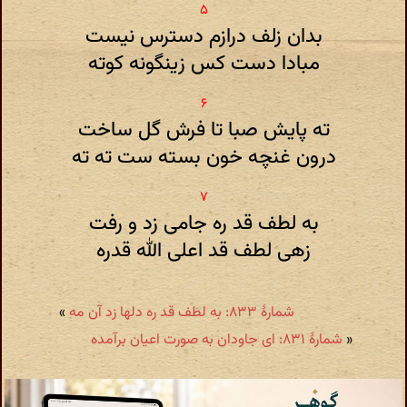
بدان زلف درازم دسترس نیست
مبادا دست کس زینگونه کوته
ته پایش صبا تا فرش گل ساخت
درون غنچه خون بسته ست ته ته
به لطف قد ره جامی زد و رفت
زهی لطف قد اعلی الله قدره
شمارهٔ ۸۳۳: به لطف قد ره دلها زد آن مه
»
«
شمارهٔ ۸۳۱: ای جاودان به صورت اعیان برآمده