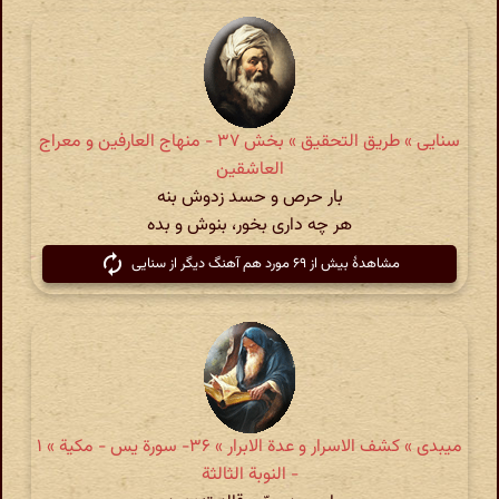
سنایی » طریق التحقیق » بخش ۳۷ - منهاج العارفین و معراج
العاشقین
بار حرص و حسد زدوش بنه
هر چه داری بخور، بنوش‌ و بده
مشاهدهٔ بیش از ۶۹ مورد هم آهنگ دیگر از سنایی
میبدی » کشف الاسرار و عدة الابرار » ۳۶- سورة یس - مکیة » ۱
- النوبة الثالثة