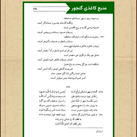
منبع کاغذی گنجور