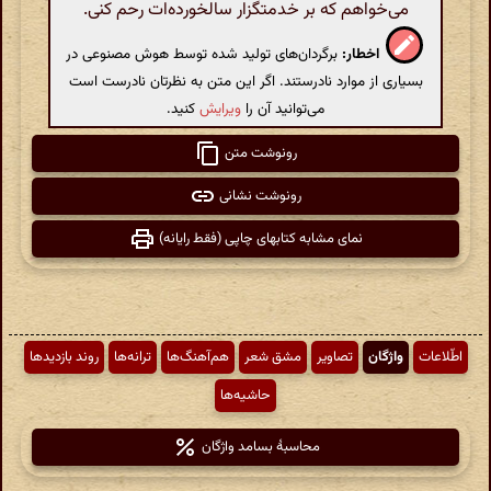
می‌خواهم که بر خدمتگزار سالخورده‌ات رحم کنی.
اخطار:
برگردان‌های تولید شده توسط هوش مصنوعی در
بسیاری از موارد نادرستند. اگر این متن به نظرتان نادرست است
می‌توانید آن را
ویرایش
کنید.
رونوشت متن
رونوشت نشانی
نمای مشابه کتابهای چاپی (فقط رایانه)
اطّلاعات
واژگان
تصاویر
مشق شعر
هم‌آهنگ‌ها
ترانه‌ها
روند بازدیدها
حاشیه‌ها
محاسبهٔ بسامد واژگان