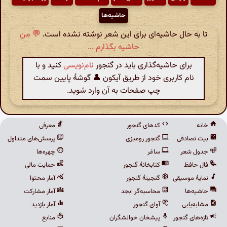
حاشیه‌ها
تا به حال حاشیه‌ای برای این شعر نوشته نشده است.
💬 من
حاشیه بگذارم ...
برای حاشیه‌گذاری باید در گنجور
نام‌نویسی
کنید و با
نام کاربری خود از طریق آیکون 👤 گوشهٔ پایین سمت
چپ صفحات به آن وارد شوید.
خانه
کدهای گنجور
معرفی
بیت تصادفی
گنجور رومیزی
پرسش‌های متداول
جدول شعر
ساغر
چهره‌ها
فال حافظ
کتابخانهٔ گنجور
حمایت مالی
نمایهٔ موسیقی
گنجینهٔ گنجور
آمار محتوا
حاشیه‌ها
محاسبه‌گر ابجد
آمار مشارکت
مشابه‌یابی
آوای گنجور
آمار بازدید
تازه‌های گنجور
پیشخان خوانشگران
منابع