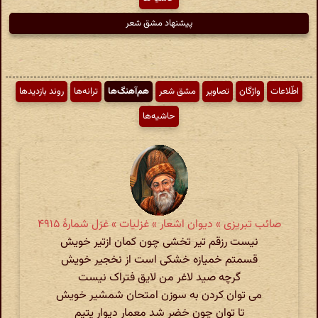
پیشنهاد مشق شعر
اطّلاعات
واژگان
تصاویر
مشق شعر
هم‌آهنگ‌ها
ترانه‌ها
روند بازدیدها
حاشیه‌ها
صائب تبریزی » دیوان اشعار » غزلیات » غزل شمارهٔ ۴۹۱۵
نیست رزقم تیر تخشی چون کمان ازتیر خویش
قسمتم خمیازه خشکی است از نخجیر خویش
گرچه صید لاغر من لایق فتراک نیست
می توان کردن به سوزن امتحان شمشیر خویش
تا توان چون خضر شد معمار دیوار یتیم