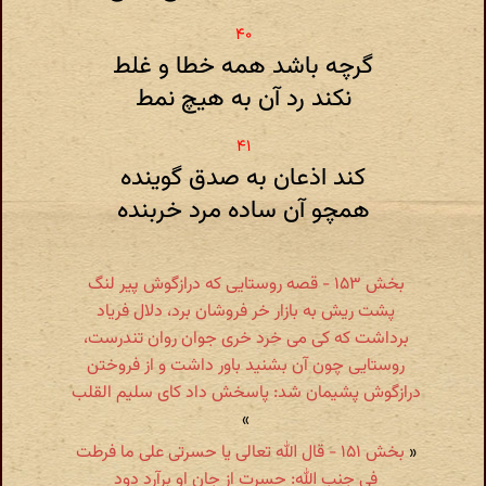
گرچه باشد همه خطا و غلط
نکند رد آن به هیچ نمط
کند اذعان به صدق گوینده
همچو آن ساده مرد خربنده
بخش ۱۵۳ - قصه روستایی که درازگوش پیر لنگ
پشت ریش به بازار خر فروشان برد، دلال فریاد
برداشت که کی می خرد خری جوان روان تندرست،
روستایی چون آن بشنید باور داشت و از فروختن
درازگوش پشیمان شد: پاسخش داد کای سلیم القلب
»
«
بخش ۱۵۱ - قال الله تعالی یا حسرتی علی ما فرطت
فی جنب الله: حسرت از جان او برآرد دود