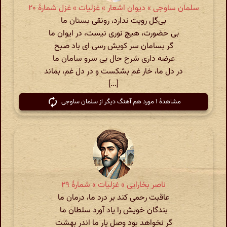
سلمان ساوجی » دیوان اشعار » غزلیات » غزل شمارهٔ ۲۰
بی‌گل رویت ندارد، رونقی بستان ما
بی حضورت، هیچ نوری نیست، در ایوان ما
گر بسامان سر کویش رسی ای باد صبح
عرضه داری شرح حال بی سرو سامان ما
در دل ما، خار غم بشکست و در دل غم، بماند
[...]
مشاهدهٔ ۱ مورد هم آهنگ دیگر از سلمان ساوجی
ناصر بخارایی » غزلیات » شمارهٔ ۲۹
عاقبت رحمی کند بر درد ما، درمان ما
بندگان خویش را یاد آورد سلطان ما
گر نخواهد بود وصل یار ما اندر بهشت