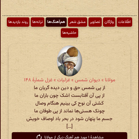
اطّلاعات
واژگان
تصاویر
مشق شعر
هم‌آهنگ‌ها
ترانه‌ها
روند بازدیدها
حاشیه‌ها
مولانا » دیوان شمس » غزلیات » غزل شمارهٔ ۱۴۸
از پی شمس حق و دین دیده گریان ما
از پی آن آفتابست اشک چون باران ما
کشتی آن نوح کی بینیم هنگام وصال
چونک هستی‌ها نماند از پی طوفان ما
جسم ما پنهان شود در بحر باد اوصاف خویش
[...]
مشاهدهٔ ۱ مورد هم آهنگ دیگر از مولانا