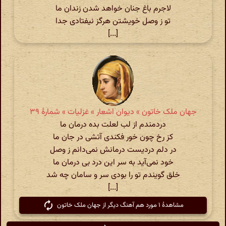
لاجرم باغ جنان خواهد شدن زندان ما
تو ز وصل خویشتن هرگز نیفتادی جدا
[...]
جهان ملک خاتون » دیوان اشعار » غزلیات » شمارهٔ ۳۹
دردمندم از لب لعلت بده درمان ما
کز رخ چون خور فکندی آتشی در جان ما
در دلم دردیست درمانش نمی‌دانم ز وصل
خود نمی‌آید به سر این درد بی درمان ما
خلق گویندم تو را بودی سر و سامان چه شد
[...]
مشاهدهٔ ۱ مورد هم آهنگ دیگر از جهان ملک خاتون