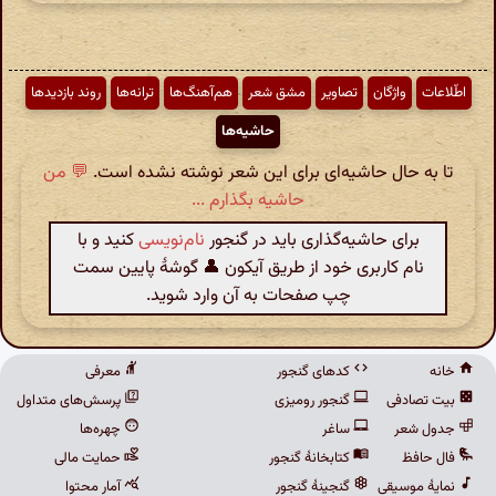
اطّلاعات
واژگان
تصاویر
مشق شعر
هم‌آهنگ‌ها
ترانه‌ها
روند بازدیدها
حاشیه‌ها
تا به حال حاشیه‌ای برای این شعر نوشته نشده است.
💬 من
حاشیه بگذارم ...
برای حاشیه‌گذاری باید در گنجور
نام‌نویسی
کنید و با
نام کاربری خود از طریق آیکون 👤 گوشهٔ پایین سمت
چپ صفحات به آن وارد شوید.
خانه
کدهای گنجور
معرفی
بیت تصادفی
گنجور رومیزی
پرسش‌های متداول
جدول شعر
ساغر
چهره‌ها
فال حافظ
کتابخانهٔ گنجور
حمایت مالی
نمایهٔ موسیقی
گنجینهٔ گنجور
آمار محتوا