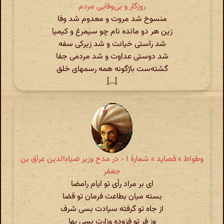
روزگار و بی‌وفایی مردم
منسوخ شد مروت و معدوم شد وفا
زین هر دو مانده نام چو سیمرغ و کیمیا
شد راستی خیانت و شد زیرکی سفه
شد دوستی عداوت و شد مردمی جفا
گشته‌ست باژگونه همه رسمهای خلق
[...]
وطواط » قصاید » شمارهٔ ۱ - در مدح وزیر ضیاءالدین عراق بن
جعفر
ای بر مراد رأی تو ایام رامضا
بسته میان بطاعت فرمان تو قضا
از جاه تو گرفته سیادت بسی شرف
وز فر تو فزوده وزارت بسی بها