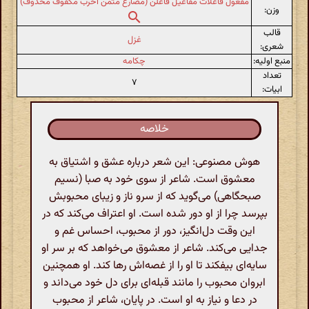
مفعول فاعلات مفاعیل فاعلن (مضارع مثمن اخرب مکفوف محذوف)
وزن:
قالب
غزل
شعری:
منبع اولیه:
چکامه
تعداد
۷
ابیات:
خلاصه
هوش مصنوعی: این شعر درباره عشق و اشتیاق به
معشوق است. شاعر از سوی خود به صبا (نسیم
صبحگاهی) می‌گوید که از سرو ناز و زیبای محبوبش
بپرسد چرا از او دور شده است. او اعتراف می‌کند که در
این وقت دل‌انگیز، دور از محبوب، احساس غم و
جدایی می‌کند. شاعر از معشوق می‌خواهد که بر سر او
سایه‌ای بیفکند تا او را از غصه‌اش رها کند. او همچنین
ابروان محبوب را مانند قبله‌ای برای دل خود می‌داند و
در دعا و نیاز به او است. در پایان، شاعر از محبوب