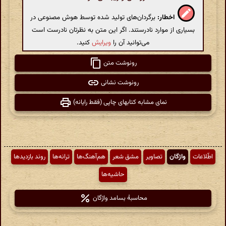
اخطار:
برگردان‌های تولید شده توسط هوش مصنوعی در
بسیاری از موارد نادرستند. اگر این متن به نظرتان نادرست است
می‌توانید آن را
ویرایش
کنید.
رونوشت متن
رونوشت نشانی
نمای مشابه کتابهای چاپی (فقط رایانه)
اطّلاعات
واژگان
تصاویر
مشق شعر
هم‌آهنگ‌ها
ترانه‌ها
روند بازدیدها
حاشیه‌ها
محاسبهٔ بسامد واژگان