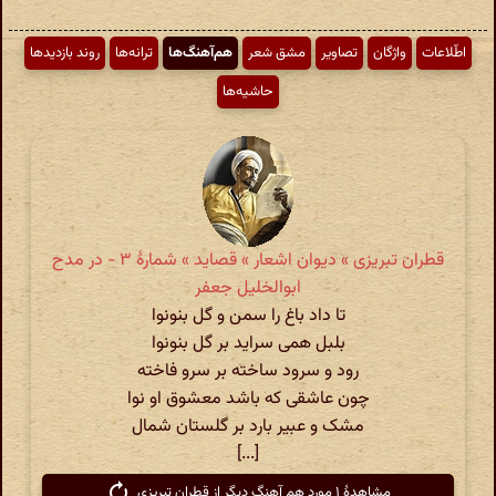
اطّلاعات
واژگان
تصاویر
مشق شعر
هم‌آهنگ‌ها
ترانه‌ها
روند بازدیدها
حاشیه‌ها
قطران تبریزی » دیوان اشعار » قصاید » شمارهٔ ۳ - در مدح
ابوالخلیل جعفر
تا داد باغ را سمن و گل بنونوا
بلبل همی سراید بر گل بنونوا
رود و سرود ساخته بر سرو فاخته
چون عاشقی که باشد معشوق او نوا
مشک و عبیر بارد بر گلستان شمال
[...]
مشاهدهٔ ۱ مورد هم آهنگ دیگر از قطران تبریزی