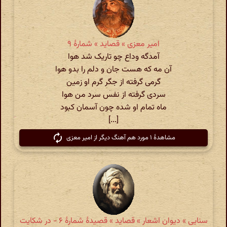
امیر معزی » قصاید » شمارهٔ ۹
آمدگه وداع چو تاریک شد هوا
آن مه‌ که هست جان و دلم را بدو هوا
گرمی‌ گرفته از جگر گرم او زمین
سردی‌ گرفته از نفس سرد من هوا
ماه تمام او شده چون آسمان کبود
[...]
مشاهدهٔ ۱ مورد هم آهنگ دیگر از امیر معزی
سنایی » دیوان اشعار » قصاید » قصیدهٔ شمارهٔ ۶ - در شکایت