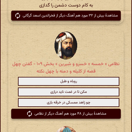
به کام دوست دشمن را گدازی
مشاهدهٔ بیش از ۳۲ مورد هم آهنگ دیگر از فخرالدین اسعد گرگانی
نظامی » خمسه » خسرو و شیرین » بخش ۱۰۹ - گفتن چهل
قصه از کلیله و دمنه با چهل نکته
روباه و طبل
مکن تا در غمت ناید درازی
چو زاهد ممسکی در خرقه بازی
مشاهدهٔ بیش از ۴۸ مورد هم آهنگ دیگر از نظامی