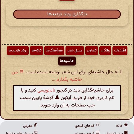
بارگذاری روند بازدیدها
اطّلاعات
واژگان
تصاویر
مشق شعر
هم‌آهنگ‌ها
ترانه‌ها
روند بازدیدها
حاشیه‌ها
تا به حال حاشیه‌ای برای این شعر نوشته نشده است.
💬 من
حاشیه بگذارم ...
برای حاشیه‌گذاری باید در گنجور
نام‌نویسی
کنید و با
نام کاربری خود از طریق آیکون 👤 گوشهٔ پایین سمت
چپ صفحات به آن وارد شوید.
خانه
کدهای گنجور
معرفی
بیت تصادفی
گنجور رومیزی
پرسش‌های متداول