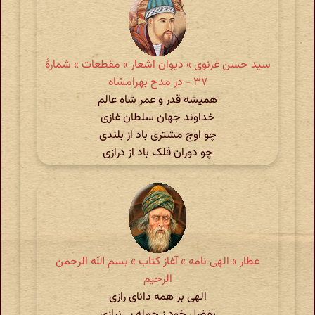
سید حسن غزنوی » دیوان اشعار » مقطعات » شمارهٔ
۳۷ - در مدح بهرامشاه
همیشه قدر و عمر شاه عالم
خداوند جهان سلطان غازی
چو اوج مشتری باد از بلندی
چو دوران فلک باد از درازی
عطار » الهی نامه » آغاز کتاب » بسم الله الرحمن
الرحیم
الهی بر همه دانای رازی
بفضل خود ز جمله بی‌نیازی