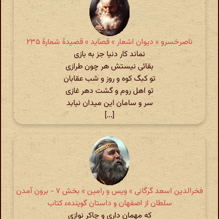
ناصرخسرو » دیوان اشعار » قصاید » قصیدهٔ شمارهٔ ۲۳۵
نماند کار دنیا جز به بازی
بقائی نیستش هر چون طرازی
تو کبگ کوه و روز و شب عقابان
تو اهل روم و گشت دهر غازی
سر و سامان این میدان نیابد
[...]
فخرالدین اسعد گرگانی » ویس و رامین » بخش ۷ - برون آمدن
سلطان از اصفهان و داستان گویندهء کتاب
که مهمان داری و چاکر نوازی