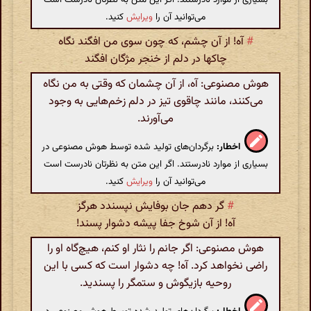
می‌توانید آن را
ویرایش
کنید.
#
آه! از آن چشم، که چون سوی من افگند نگاه
چاکها در دلم از خنجر مژگان افگند
هوش مصنوعی: آه، از آن چشمان که وقتی به من نگاه
می‌کنند، مانند چاقوی تیز در دلم زخم‌هایی به وجود
می‌آورند.
اخطار:
برگردان‌های تولید شده توسط هوش مصنوعی در
بسیاری از موارد نادرستند. اگر این متن به نظرتان نادرست است
می‌توانید آن را
ویرایش
کنید.
#
گر دهم جان بوفایش نپسندد هرگز
آه! از آن شوخ جفا پیشه دشوار پسند!
هوش مصنوعی: اگر جانم را نثار او کنم، هیچ‌گاه او را
راضی نخواهد کرد. آه! چه دشوار است که کسی با این
روحیه بازیگوش و ستمگر را پسندید.