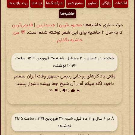
اطّلاعات
واژگان
تصاویر
مشق شعر
هم‌آهنگ‌ها
ترانه‌ها
روند بازدیدها
حاشیه‌ها
مرتب‌سازی حاشیه‌ها:
محبوب‌ترین
|
جدیدترین
|
قدیمی‌ترین
تا به حال ۲ حاشیه برای این شعر نوشته شده است.
💬 من
حاشیه بگذارم ...
محمد
در ‫۶ سال و ۳ ماه قبل، شنبه ۳۰ فروردین ۱۳۹۹، ساعت
نوشته:
۱۲:۴۲
وقتی یاد کارهای روحانی رییس جمهور وقت ایران میفتم
ناخود اگاه میگم آه از آن شیخ جفا پیشه دشوار پسند!
link
flag
۰
thumb_down
۰
thumb_up
reply
۸
در ‫۶ سال و ۳ ماه قبل، شنبه ۳۰ فروردین ۱۳۹۹، ساعت ۱۹:۱۵
نوشته: