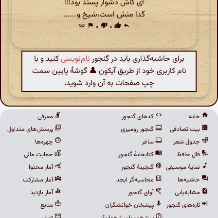
ای کاش دشوار پسند بود!!!
گدا منش است،شیخ و.......
link
flag
۰
thumb_down
۰
thumb_up
reply
برای حاشیه‌گذاری باید در گنجور
نام‌نویسی
کنید و با
نام کاربری خود از طریق آیکون 👤 گوشهٔ پایین سمت
چپ صفحات به آن وارد شوید.
خانه
کدهای گنجور
معرفی
بیت تصادفی
گنجور رومیزی
پرسش‌های متداول
جدول شعر
ساغر
چهره‌ها
فال حافظ
کتابخانهٔ گنجور
حمایت مالی
نمایهٔ موسیقی
گنجینهٔ گنجور
آمار محتوا
حاشیه‌ها
محاسبه‌گر ابجد
آمار مشارکت
مشابه‌یابی
آوای گنجور
آمار بازدید
تازه‌های گنجور
پیشخان خوانشگران
منابع
پیشخان یا پیشخوان؟
تماس