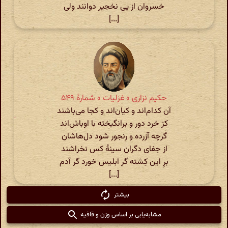
خسروان از پی نخجیر دوانند ولی
[...]
حکیم نزاری » غزلیات » شمارهٔ ۵۴۹
آن کدام‌اند و کیان‌اند و کجا می‌باشند
کز خرد دور و برانگیخته با اوباش‌اند
گرچه آزرده و رنجور شود دل‌هاشان
از جفای دگران سینۀ کس نخراشند
برِ این کِشته گر ابلیس خورد گر آدم
[...]
بیشتر
مشابه‌یابی بر اساس وزن و قافیه