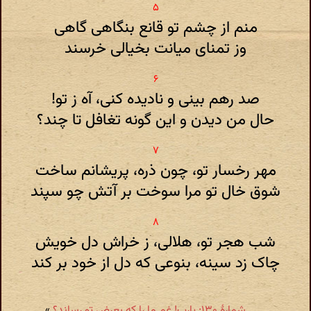
منم از چشم تو قانع بنگاهی گاهی
وز تمنای میانت بخیالی خرسند
صد رهم بینی و نادیده کنی، آه ز تو!
حال من دیدن و این گونه تغافل تا چند؟
مهر رخسار تو، چون ذره، پریشانم ساخت
شوق خال تو مرا سوخت بر آتش چو سپند
شب هجر تو، هلالی، ز خراش دل خویش
چاک زد سینه، بنوعی که دل از خود بر کند
شمارهٔ ۱۳۰: یارب! غم ما را که بعرض تو رساند؟
»