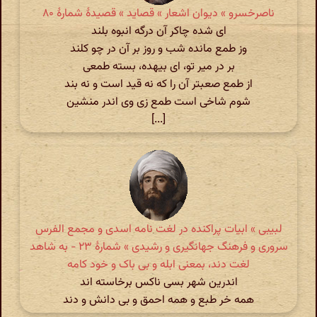
ناصرخسرو » دیوان اشعار » قصاید » قصیدهٔ شمارهٔ ۸۰
ای شده چاکر آن درگه انبوه بلند
وز طمع مانده شب و روز بر آن در چو کلند
بر در میر تو، ای بیهده، بسته طمعی
از طمع صعبتر آن را که نه قید است و نه بند
شوم شاخی است طمع زی وی اندر منشین
[...]
لبیبی » ابیات پراکنده در لغت نامه اسدی و مجمع الفرس
سروری و فرهنگ جهانگیری و رشیدی » شمارهٔ ۲۳ - به شاهد
لغت دند، بمعنی ابله و بی باک و خود کامه
اندرین شهر بسی ناکس برخاسته اند
همه خر طبع و همه احمق و بی دانش و دند