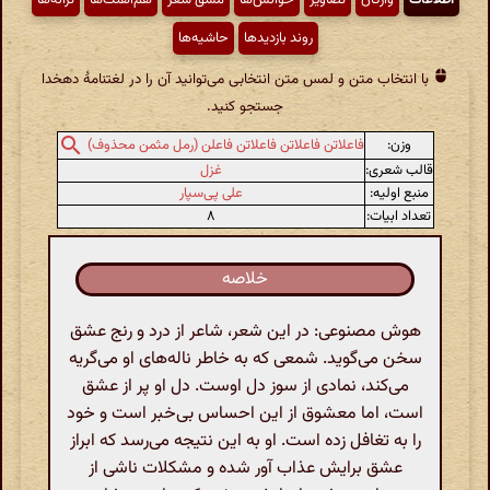
روند بازدیدها
حاشیه‌ها
با انتخاب متن و لمس متن انتخابی می‌توانید آن را در لغتنامهٔ دهخدا
جستجو کنید.
وزن:
فاعلاتن فاعلاتن فاعلاتن فاعلن (رمل مثمن محذوف)
قالب شعری:
غزل
منبع اولیه:
علی پی‌سپار
تعداد ابیات:
۸
خلاصه
هوش مصنوعی: در این شعر، شاعر از درد و رنج عشق
سخن می‌گوید. شمعی که به خاطر ناله‌های او می‌گریه
می‌کند، نمادی از سوز دل اوست. دل او پر از عشق
است، اما معشوق از این احساس بی‌خبر است و خود
را به تغافل زده است. او به این نتیجه می‌رسد که ابراز
عشق برایش عذاب آور شده و مشکلات ناشی از