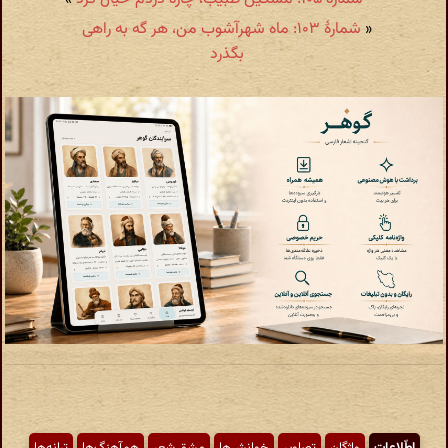
«
شمارهٔ ۱۰۳: ماه شهرآشوب من، هر گه به راهی
بگذرد
اطّلاعات
واژگان
تصاویر
خوانش‌ها
مشق شعر
هم‌آهنگ‌ها
ترانه‌ها