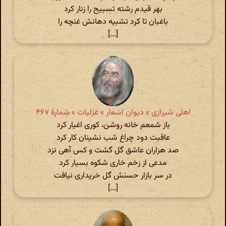
بهر قیدم رشته تسبیح را زنار کرد
باغبان تا کرد تشبیه دهانش غنچه را
[...]
اهلی شیرازی » دیوان اشعار » غزلیات » شمارهٔ ۴۶۷
باز شمعم خانه روشن، کوری اغیار کرد
عاقبت دود چراغ شب نشینان کار کرد
صد هزاران عاشق گل گشت و کس آهی نزد
مدعی از زخم خاری شکوه بسیار کرد
در سر بازار حسنش گل خریداری نیافت
[...]