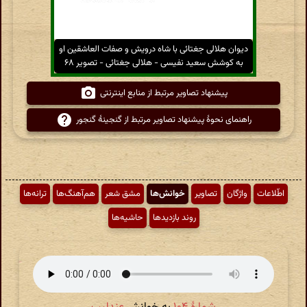
دیوان هلالی جغتائی با شاه درویش و صفات العاشقین او
به کوشش سعید نفیسی - هلالی جغتائی - تصویر ۶۸
پیشنهاد تصاویر مرتبط از منابع اینترنتی
راهنمای نحوهٔ پیشنهاد تصاویر مرتبط از گنجینهٔ گنجور
اطّلاعات
واژگان
تصاویر
خوانش‌ها
مشق شعر
هم‌آهنگ‌ها
ترانه‌ها
روند بازدیدها
حاشیه‌ها