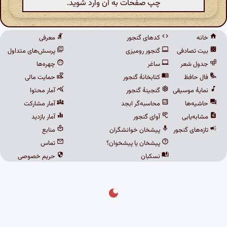
چپ صفحات به آن وارد شوید.
خانه
کدهای گنجور
معرفی
بیت تصادفی
گنجور رومیزی
پرسش‌های متداول
جدول شعر
ساغر
چهره‌ها
فال حافظ
کتابخانهٔ گنجور
حمایت مالی
نمایهٔ موسیقی
گنجینهٔ گنجور
آمار محتوا
حاشیه‌ها
محاسبه‌گر ابجد
آمار مشارکت
مشابه‌یابی
آوای گنجور
آمار بازدید
تازه‌های گنجور
پیشخان خوانشگران
منابع
پیشخان یا پیشخوان؟
تماس
نسکبان
حریم خصوصی