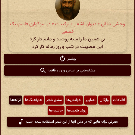
وحشی بافقی » دیوان اشعار » ترکیبات » در سوگواری قاسم‌بیگ
قسمی
نی همین ما را سیه پوشید و ماتم دار کرد
این مصیبت در شب و روز زمانه کار کرد
بیشتر
مشابه‌یابی بر اساس وزن و قافیه
اطّلاعات
واژگان
تصاویر
خوانش‌ها
مشق شعر
هم‌آهنگ‌ها
ترانه‌ها
روند بازدیدها
حاشیه‌ها
معرفی ترانه‌هایی که در متن آنها از این شعر استفاده شده است