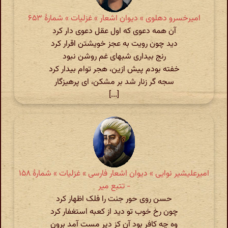
امیرخسرو دهلوی » دیوان اشعار » غزلیات » شمارهٔ ۶۵۳
آن همه دعوی که اول عقل دعوی دار کرد
دید چون رویت به عجز خویشتن اقرار کرد
رنج بیداری شبهای غم روشن نبود
خفته بودم پیش ازین، هجر توام بیدار کرد
سجه گر زنار شد بر مشکن، ای پرهیزگار
[...]
امیرعلیشیر نوایی » دیوان اشعار فارسی » غزلیات » شمارهٔ ۱۵۸
- تتبع میر
حسن روی حور جنت را فلک اظهار کرد
چون رخ خوب تو دید از کعبه استغفار کرد
وه چه کافر بود آن کز دیر مست آمد برون