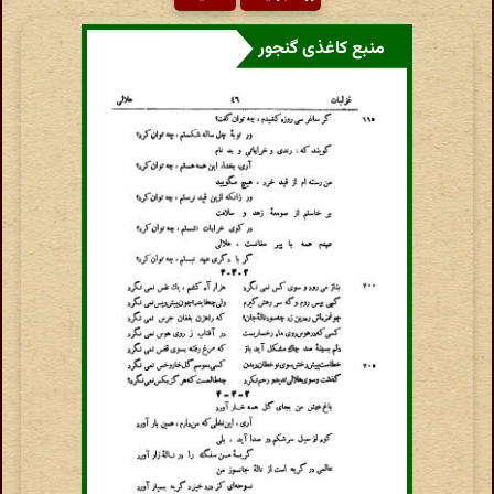
منبع کاغذی گنجور