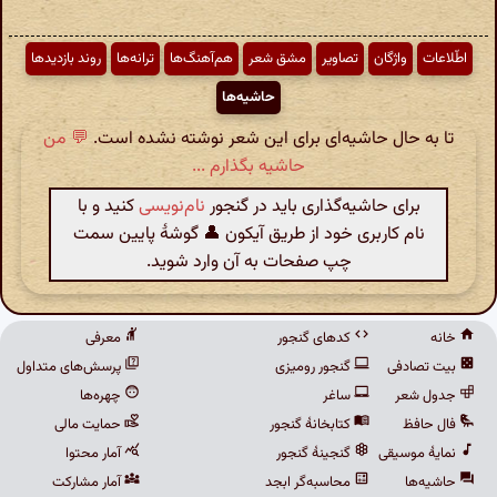
اطّلاعات
واژگان
تصاویر
مشق شعر
هم‌آهنگ‌ها
ترانه‌ها
روند بازدیدها
حاشیه‌ها
تا به حال حاشیه‌ای برای این شعر نوشته نشده است.
💬 من
حاشیه بگذارم ...
برای حاشیه‌گذاری باید در گنجور
نام‌نویسی
کنید و با
نام کاربری خود از طریق آیکون 👤 گوشهٔ پایین سمت
چپ صفحات به آن وارد شوید.
خانه
کدهای گنجور
معرفی
بیت تصادفی
گنجور رومیزی
پرسش‌های متداول
جدول شعر
ساغر
چهره‌ها
فال حافظ
کتابخانهٔ گنجور
حمایت مالی
نمایهٔ موسیقی
گنجینهٔ گنجور
آمار محتوا
حاشیه‌ها
محاسبه‌گر ابجد
آمار مشارکت