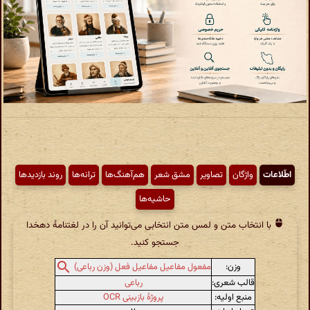
اطّلاعات
واژگان
تصاویر
مشق شعر
هم‌آهنگ‌ها
ترانه‌ها
روند بازدیدها
حاشیه‌ها
با انتخاب متن و لمس متن انتخابی می‌توانید آن را در لغتنامهٔ دهخدا
جستجو کنید.
وزن:
مفعول مفاعیل مفاعیل فعل (وزن رباعی)
قالب شعری:
رباعی
منبع اولیه:
پروژهٔ بازبینی OCR