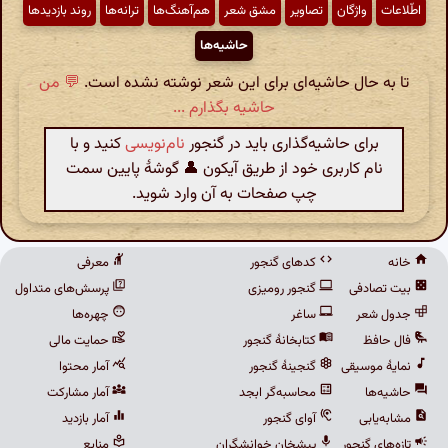
اطّلاعات
واژگان
تصاویر
مشق شعر
هم‌آهنگ‌ها
ترانه‌ها
روند بازدیدها
حاشیه‌ها
تا به حال حاشیه‌ای برای این شعر نوشته نشده است.
💬 من
حاشیه بگذارم ...
برای حاشیه‌گذاری باید در گنجور
نام‌نویسی
کنید و با
نام کاربری خود از طریق آیکون 👤 گوشهٔ پایین سمت
چپ صفحات به آن وارد شوید.
خانه
کدهای گنجور
معرفی
بیت تصادفی
گنجور رومیزی
پرسش‌های متداول
جدول شعر
ساغر
چهره‌ها
فال حافظ
کتابخانهٔ گنجور
حمایت مالی
نمایهٔ موسیقی
گنجینهٔ گنجور
آمار محتوا
حاشیه‌ها
محاسبه‌گر ابجد
آمار مشارکت
مشابه‌یابی
آوای گنجور
آمار بازدید
تازه‌های گنجور
پیشخان خوانشگران
منابع