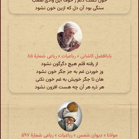
خون گشت دلمْ ز خوف این وادی صعب
سنگی بود آن دل که ازین خون نشود
باباافضل کاشانی » رباعیات » رباعی شمارهٔ ۸۵
از رفته قلم هیچ دگرگون نشود
وز خوردن غم به جز جگر خون نشود
هان تا جگر خویش به غم خون نکنی
هر ذره هر آن چه هست افزون نشود
مولانا » دیوان شمس » رباعیات » رباعی شمارهٔ ۵۹۷