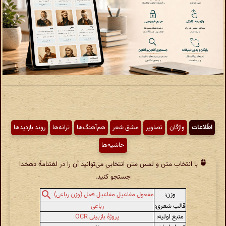
اطّلاعات
واژگان
تصاویر
مشق شعر
هم‌آهنگ‌ها
ترانه‌ها
روند بازدیدها
حاشیه‌ها
با انتخاب متن و لمس متن انتخابی می‌توانید آن را در لغتنامهٔ دهخدا
جستجو کنید.
وزن:
مفعول مفاعیل مفاعیل فعل (وزن رباعی)
قالب شعری:
رباعی
منبع اولیه:
پروژهٔ بازبینی OCR