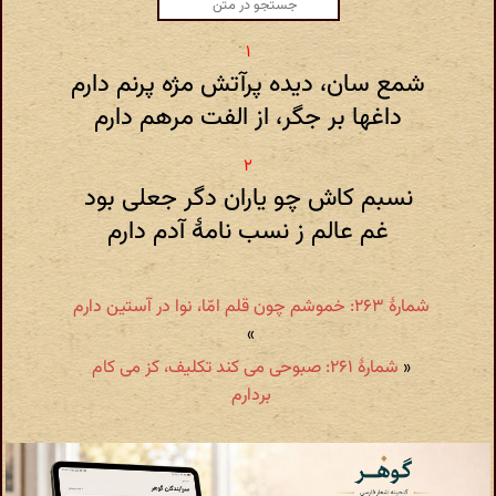
شمع سان، دیده پرآتش مژه پرنم دارم
داغها بر جگر، از الفت مرهم دارم
نسبم کاش چو یاران دگر جعلی بود
غم عالم ز نسب نامهٔ آدم دارم
شمارهٔ ۲۶۳: خموشم چون قلم امّا، نوا در آستین دارم
»
«
شمارهٔ ۲۶۱: صبوحی می کند تکلیف، کز می کام
بردارم