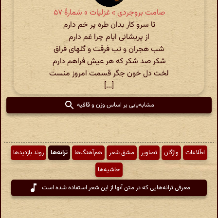
صامت بروجردی » غزلیات » شمارهٔ ۵۷
تا سرو کار بدان طره پر خم دارم
از پریشانی ایام چرا غم دارم
شب هجران و تب فرقت و گلهای فراق
شکر صد شکر که هر عیش فراهم دارم
لخت دل خون جگر قسمت امروز منست
[...]
مشابه‌یابی بر اساس وزن و قافیه
اطّلاعات
واژگان
تصاویر
مشق شعر
هم‌آهنگ‌ها
ترانه‌ها
روند بازدیدها
حاشیه‌ها
معرفی ترانه‌هایی که در متن آنها از این شعر استفاده شده است