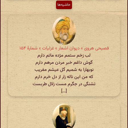
حاشیه‌ها
فصیحی هروی » دیوان اشعار » غزلیات » شمارهٔ ۱۵۴
لب زخم ستمم مژده ماتم دارم
گوش داغم خبر مردن مرهم دارم
نوبهارا به شمیم گل عیشم مفریب
که من این ناله زار از دل خرم دارم
تشنگی در جگرم مست زلال طربست
[...]