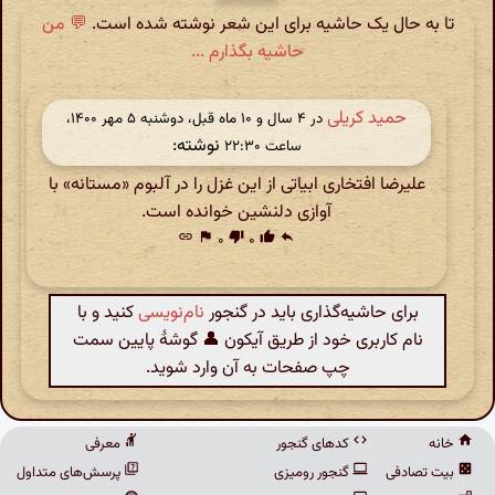
تا به حال یک حاشیه برای این شعر نوشته شده است.
💬 من
حاشیه بگذارم ...
حمید کریلی
در ‫۴ سال و ۱۰ ماه قبل، دوشنبه ۵ مهر ۱۴۰۰،
نوشته:
ساعت ۲۲:۳۰
علیرضا افتخاری ابیاتی از این غزل را در آلبوم «مستانه» با
آوازی دلنشین خوانده است.
link
flag
۰
thumb_down
۰
thumb_up
reply
برای حاشیه‌گذاری باید در گنجور
نام‌نویسی
کنید و با
نام کاربری خود از طریق آیکون 👤 گوشهٔ پایین سمت
چپ صفحات به آن وارد شوید.
خانه
کدهای گنجور
معرفی
بیت تصادفی
گنجور رومیزی
پرسش‌های متداول