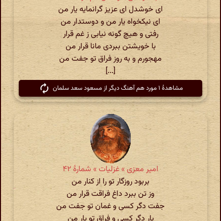
ای خوشدل ای عزیز گرانمایه یار من
ای نیکخواه یار من و دوستدار من
رفتی و هیچ گونه نیابی ز غم قرار
با خویشتن ببردی مانا قرار من
مهجورم و به روز فراق تو جفت من
[...]
مشاهدهٔ ۱ مورد هم آهنگ دیگر از مسعود سعد سلمان
امیر معزی » غزلیات » شمارهٔ ۴۲
بربود روزگار تو را از کنار من
وز تن ببرد داغ فراقت قرار من
جفت دگر کسی و غمان تو جفت من
یار دگر کسی و فراق تو یار من