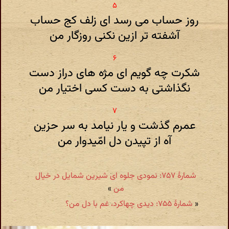
روز حساب می رسد ای زلف کج حساب
آشفته تر ازین نکنی روزگار من
شکرت چه گویم ای مژه های دراز دست
نگذاشتی به دست کسی اختیار من
عمرم گذشت و یار نیامد به سر حزین
آه از تپیدن دل امّیدوار من
شمارهٔ ۷۵۷: نمودی جلوه ای شیرین شمایل در خیال
من
»
«
شمارهٔ ۷۵۵: دیدی چهاکرد، غم با دل من؟