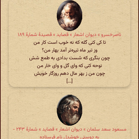
ناصرخسرو » دیوان اشعار » قصاید » قصیدهٔ شمارهٔ ۱۸۹
تا کی کنی گله که نه خوب است کار من
وز تیر ماه تیره‌تر آمد بهار من؟
چون بنگری که شست بدادی به طمع شش
نوحه کنی که وای گل و وای خار من
چون من ز بهر مال دهم روزگار خویش
[...]
مسعود سعد سلمان » دیوان اشعار » قصاید » شمارهٔ ۲۴۳ -
به دوستی خوشدل نام فرستاده