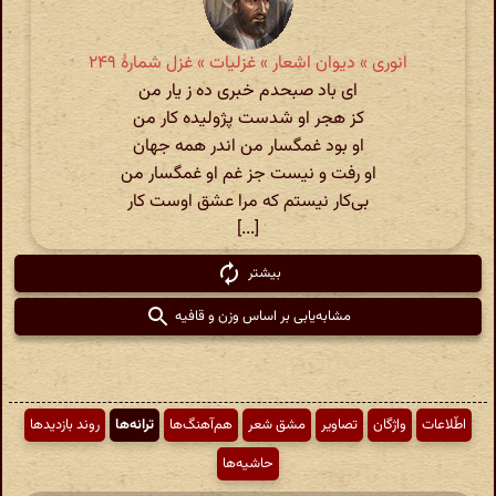
انوری » دیوان اشعار » غزلیات » غزل شمارهٔ ۲۴۹
ای باد صبحدم خبری ده ز یار من
کز هجر او شدست پژولیده کار من
او بود غمگسار من اندر همه جهان
او رفت و نیست جز غم او غمگسار من
بی‌کار نیستم که مرا عشق اوست کار
[...]
بیشتر
مشابه‌یابی بر اساس وزن و قافیه
اطّلاعات
واژگان
تصاویر
مشق شعر
هم‌آهنگ‌ها
ترانه‌ها
روند بازدیدها
حاشیه‌ها