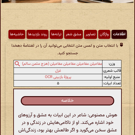
اطّلاعات
واژگان
تصاویر
مشق شعر
ترانه‌ها
روند بازدیدها
حاشیه‌ها
با انتخاب متن و لمس متن انتخابی می‌توانید آن را در لغتنامهٔ دهخدا
جستجو کنید.
وزن:
مفاعیلن مفاعیلن مفاعیلن مفاعیلن (هزج مثمن سالم)
قالب شعری:
غزل
منبع اولیه:
پروژهٔ بازبینی OCR
تعداد ابیات:
۵
خلاصه
هوش مصنوعی: شاعر در این ابیات به عشق و آرزوهای
خود اشاره می‌کند. او از ناکامی‌هایش در زندگی و در
عشق سخن می‌گوید و اگر طالعش بهتر بود، زندگی‌اش