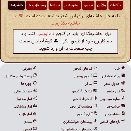
اطّلاعات
واژگان
تصاویر
مشق شعر
ترانه‌ها
روند بازدیدها
حاشیه‌ها
تا به حال حاشیه‌ای برای این شعر نوشته نشده است.
💬 من
حاشیه بگذارم ...
برای حاشیه‌گذاری باید در گنجور
نام‌نویسی
کنید و با
نام کاربری خود از طریق آیکون 👤 گوشهٔ پایین سمت
چپ صفحات به آن وارد شوید.
خانه
کدهای گنجور
معرفی
بیت تصادفی
گنجور رومیزی
پرسش‌های متداول
جدول شعر
ساغر
چهره‌ها
فال حافظ
کتابخانهٔ گنجور
حمایت مالی
نمایهٔ موسیقی
گنجینهٔ گنجور
آمار محتوا
حاشیه‌ها
محاسبه‌گر ابجد
آمار مشارکت
مشابه‌یابی
آوای گنجور
آمار بازدید
تازه‌های گنجور
پیشخان خوانشگران
منابع
پیشخان یا پیشخوان؟
تماس