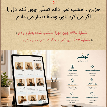
حزین ، امشب نمی دانم تسلّی چون کنم دل را
اگر می کرد باور، وعدهٔ دیدار می دادم
شمارهٔ ۶۴۵: چون مهرهٔ ششدر، شده رفتار ز یادم
»
«
شمارهٔ ۶۴۳: برق آهی ز جگر در شب تاری نزدیم