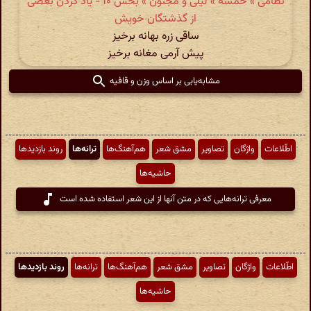
نظامی » خمسه » لیلی و مجنون » بخش ۱۰ - یاد کردن بعضی
از گذشتگان خویش
ساقی زره بهانه برخیز
پیش آرمی مغانه برخیز
مشابه‌یابی بر اساس وزن و قافیه
اطّلاعات
واژگان
تصاویر
مشق شعر
هم‌آهنگ‌ها
ترانه‌ها
روند بازدیدها
حاشیه‌ها
معرفی ترانه‌هایی که در متن آنها از این شعر استفاده شده است
اطّلاعات
واژگان
تصاویر
مشق شعر
هم‌آهنگ‌ها
ترانه‌ها
روند بازدیدها
حاشیه‌ها