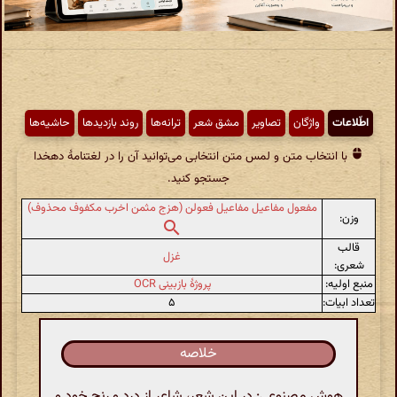
اطّلاعات
واژگان
تصاویر
مشق شعر
ترانه‌ها
روند بازدیدها
حاشیه‌ها
با انتخاب متن و لمس متن انتخابی می‌توانید آن را در لغتنامهٔ دهخدا
جستجو کنید.
مفعول مفاعیل مفاعیل فعولن (هزج مثمن اخرب مکفوف محذوف)
وزن:
قالب
غزل
شعری:
منبع اولیه:
پروژهٔ بازبینی OCR
تعداد ابیات:
۵
خلاصه
هوش مصنوعی: در این شعر، شاعر از درد و رنج خود و