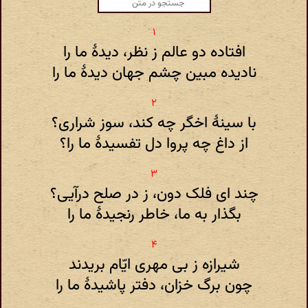
افتاده دو عالم ز نظر، دیدهٔ ما را
نادیده مبین چشم جهان دیدهٔ ما را
با سینهٔ اخگر چه کند، سوز شراری؟
از داغ چه پروا دل تفسیدهٔ ما را؟
چند ای فلک دون، ز در صلح درآیی؟
بگذار به ما، خاطر رنجیدهٔ ما را
شیرازه ز بی مهری ایّام بریدند
چون برگ خزان، دفتر پاشیدهٔ ما را