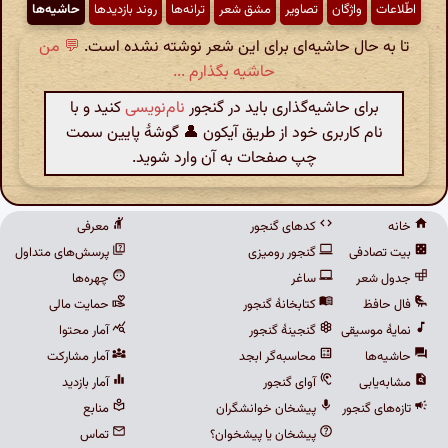
اطّلاعات
واژگان
تصاویر
مشق شعر
ترانه‌ها
روند بازدیدها
حاشیه‌ها
تا به حال حاشیه‌ای برای این شعر نوشته نشده است.
💬 من
حاشیه بگذارم ...
برای حاشیه‌گذاری باید در گنجور
نام‌نویسی
کنید و با
نام کاربری خود از طریق آیکون 👤 گوشهٔ پایین سمت
چپ صفحات به آن وارد شوید.
خانه
کدهای گنجور
معرفی
بیت تصادفی
گنجور رومیزی
پرسش‌های متداول
جدول شعر
ساغر
چهره‌ها
فال حافظ
کتابخانهٔ گنجور
حمایت مالی
نمایهٔ موسیقی
گنجینهٔ گنجور
آمار محتوا
حاشیه‌ها
محاسبه‌گر ابجد
آمار مشارکت
مشابه‌یابی
آوای گنجور
آمار بازدید
تازه‌های گنجور
پیشخان خوانشگران
منابع
پیشخان یا پیشخوان؟
تماس