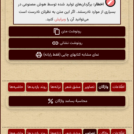
اخطار:
برگردان‌های تولید شده توسط هوش مصنوعی در
بسیاری از موارد نادرستند. اگر این متن به نظرتان نادرست است
می‌توانید آن را
ویرایش
کنید.
رونوشت متن
رونوشت نشانی
نمای مشابه کتابهای چاپی (فقط رایانه)
اطّلاعات
واژگان
تصاویر
مشق شعر
ترانه‌ها
روند بازدیدها
حاشیه‌ها
محاسبهٔ بسامد واژگان
اطّلاعات
واژگان
تصاویر
مشق شعر
ترانه‌ها
روند بازدیدها
حاشیه‌ها