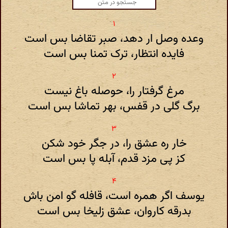
وعده وصل ار دهد، صبر تقاضا بس است
فایده انتظار، ترک تمنا بس است
مرغ گرفتار را، حوصله باغ نیست
برگ گلی در قفس، بهر تماشا بس است
خار ره عشق را، در جگر خود شکن
کز پی مزد قدم، آبله پا بس است
یوسف اگر همره است، قافله گو امن باش
بدرقه کاروان، عشق زلیخا بس است