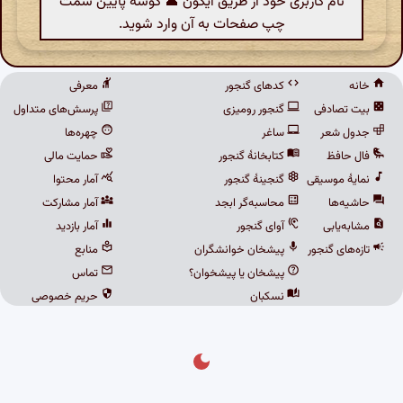
نام کاربری خود از طریق آیکون 👤 گوشهٔ پایین سمت
چپ صفحات به آن وارد شوید.
خانه
کدهای گنجور
معرفی
بیت تصادفی
گنجور رومیزی
پرسش‌های متداول
جدول شعر
ساغر
چهره‌ها
فال حافظ
کتابخانهٔ گنجور
حمایت مالی
نمایهٔ موسیقی
گنجینهٔ گنجور
آمار محتوا
حاشیه‌ها
محاسبه‌گر ابجد
آمار مشارکت
مشابه‌یابی
آوای گنجور
آمار بازدید
تازه‌های گنجور
پیشخان خوانشگران
منابع
پیشخان یا پیشخوان؟
تماس
نسکبان
حریم خصوصی