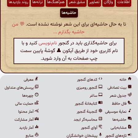
اطّلاعات
واژگان
تصاویر
مشق شعر
هم‌آهنگ‌ها
ترانه‌ها
روند بازدیدها
حاشیه‌ها
تا به حال حاشیه‌ای برای این شعر نوشته نشده است.
💬 من
حاشیه بگذارم ...
برای حاشیه‌گذاری باید در گنجور
نام‌نویسی
کنید و با
نام کاربری خود از طریق آیکون 👤 گوشهٔ پایین سمت
چپ صفحات به آن وارد شوید.
خانه
کدهای گنجور
معرفی
بیت تصادفی
گنجور رومیزی
پرسش‌های متداول
جدول شعر
ساغر
چهره‌ها
فال حافظ
کتابخانهٔ گنجور
حمایت مالی
نمایهٔ موسیقی
گنجینهٔ گنجور
آمار محتوا
حاشیه‌ها
محاسبه‌گر ابجد
آمار مشارکت
مشابه‌یابی
آوای گنجور
آمار بازدید
تازه‌های گنجور
پیشخان خوانشگران
منابع