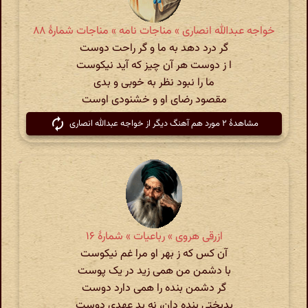
خواجه عبدالله انصاری » مناجات نامه » مناجات شمارهٔ ۸۸
گر درد دهد به ما و گر راحت دوست
ا ز دوست هر آن چیز که آید نیکوست
ما را نبود نظر به خوبی و بدی
مقصود رضای او و خشنودی اوست
مشاهدهٔ ۲ مورد هم آهنگ دیگر از خواجه عبدالله انصاری
ازرقی هروی » رباعیات » شمارهٔ ۱۶
آن کس که ز بهر او مرا غم نیکوست
با دشمن من همی زید در یک پوست
گر دشمن بنده را همی دارد دوست
بدبختی بنده دان، نه بد عهدی دوست