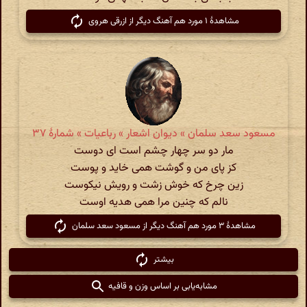
مشاهدهٔ ۱ مورد هم آهنگ دیگر از ازرقی هروی
مسعود سعد سلمان » دیوان اشعار » رباعیات » شمارهٔ ۳۷
مار دو سر چهار چشم است ای دوست
کز پای من و گوشت همی خاید و پوست
زین چرخ که خوش زشت و رویش نیکوست
نالم که چنین مرا همی هدیه اوست
مشاهدهٔ ۳ مورد هم آهنگ دیگر از مسعود سعد سلمان
بیشتر
مشابه‌یابی بر اساس وزن و قافیه