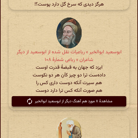
هرگز دیدی که سرخ گل دارد پوست؟!
ابوسعید ابوالخیر » رباعیات نقل شده از ابوسعید از دیگر
شاعران » رباعی شمارهٔ ۱۰۸
ایزد که جهان به قبضهٔ قدرت اوست
داده‌ست ترا دو چیز کآن هر دو نکوست
هم سیرت آنکه دوست داری کس را
هم صورت آنکه کس ترا دارد دوست
مشاهدهٔ ۸ مورد هم آهنگ دیگر از ابوسعید ابوالخیر