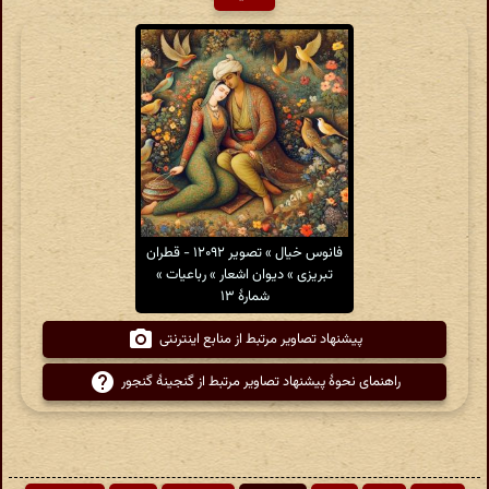
فانوس خیال » تصویر ۱۲۰۹۲ - قطران
تبریزی » دیوان اشعار » رباعیات »
شمارهٔ ۱۳
پیشنهاد تصاویر مرتبط از منابع اینترنتی
راهنمای نحوهٔ پیشنهاد تصاویر مرتبط از گنجینهٔ گنجور