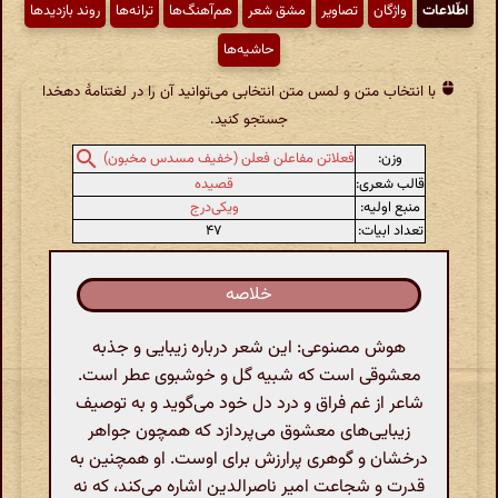
اطّلاعات
واژگان
تصاویر
مشق شعر
هم‌آهنگ‌ها
ترانه‌ها
روند بازدیدها
حاشیه‌ها
با انتخاب متن و لمس متن انتخابی می‌توانید آن را در لغتنامهٔ دهخدا
جستجو کنید.
وزن:
فعلاتن مفاعلن فعلن (خفیف مسدس مخبون)
قالب شعری:
قصیده
منبع اولیه:
ویکی‌درج
تعداد ابیات:
۴۷
خلاصه
هوش مصنوعی: این شعر درباره زیبایی و جذبه
معشوقی است که شبیه گل و خوشبوی عطر است.
شاعر از غم فراق و درد دل خود می‌گوید و به توصیف
زیبایی‌های معشوق می‌پردازد که همچون جواهر
درخشان و گوهری پرارزش برای اوست. او همچنین به
قدرت و شجاعت امیر ناصرالدین اشاره می‌کند، که نه