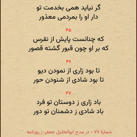
گر نیاید همی بخدمت تو
دار او را بمردمی معذور
که چنانست پایش از نقرس
که بر او چون قبور گشته قصور
تا بود زاری از نمودن دیو
تا بود شادی از شنودن حور
باد زاری ز دوستان تو فرد
باد شادی ز دشمنان تو دور
شمارهٔ ۷۷ - در مدح ابوالخلیل جعفر: ز روزنامه