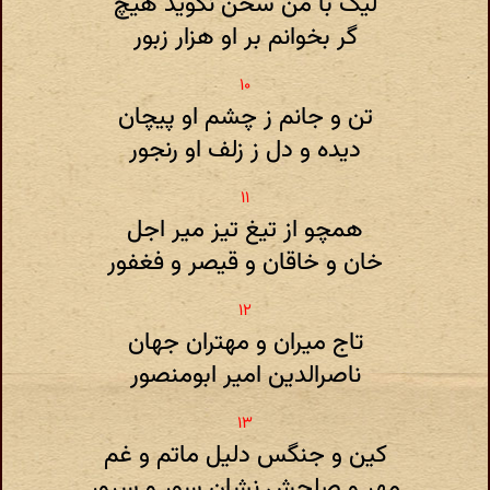
لیک با من سخن نگوید هیچ
گر بخوانم بر او هزار زبور
تن و جانم ز چشم او پیچان
دیده و دل ز زلف او رنجور
همچو از تیغ تیز میر اجل
خان و خاقان و قیصر و فغفور
تاج میران و مهتران جهان
ناصرالدین امیر ابومنصور
کین و جنگس دلیل ماتم و غم
مهر و صلحش نشان سور و سرور