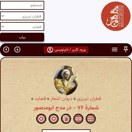
ورود کاربر / نام‌نویسی
قطران تبریزی
»
دیوان اشعار
»
قصاید
»
شمارهٔ ۷۶ - در مدح ابومنصور