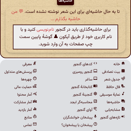
حاشیه‌ها
تا به حال حاشیه‌ای برای این شعر نوشته نشده است.
💬 من
حاشیه بگذارم ...
برای حاشیه‌گذاری باید در گنجور
نام‌نویسی
کنید و با
نام کاربری خود از طریق آیکون 👤 گوشهٔ پایین سمت
چپ صفحات به آن وارد شوید.
خانه
کدهای گنجور
معرفی
بیت تصادفی
گنجور رومیزی
پرسش‌های متداول
جدول شعر
ساغر
چهره‌ها
فال حافظ
کتابخانهٔ گنجور
حمایت مالی
نمایهٔ موسیقی
گنجینهٔ گنجور
آمار محتوا
حاشیه‌ها
محاسبه‌گر ابجد
آمار مشارکت
مشابه‌یابی
آوای گنجور
آمار بازدید
تازه‌های گنجور
پیشخان خوانشگران
منابع
پیشخان یا پیشخوان؟
تماس