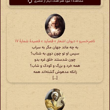
مشاهدهٔ ۱ مورد هم آهنگ دیگر از عنصری
ناصرخسرو » دیوان اشعار » قصاید » قصیدهٔ شمارهٔ ۱۷
به چه ماند جهان مگر به سراب
سپس او تو چون دوی به شتاب؟
چون شدستند خلق غره بدو
همه خرد و بزرگ و کودک و شاب؟
زانکه مدهوش گشته‌اند همه
[...]