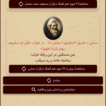
مشاهدهٔ ۳ مورد هم آهنگ دیگر از مسعود سعد سلمان
سنایی » طریق التحقیق » بخش ۱۸ - در جواب عقل «‌و سقیهم
ربهم شراباً طهورا»
من مسکین در این رباط خراب
ساخته خانه بر ره سیلاب
مشاهدهٔ بیش از ۹۹ مورد هم آهنگ دیگر از سنایی
بیشتر
مشابه‌یابی بر اساس وزن و قافیه