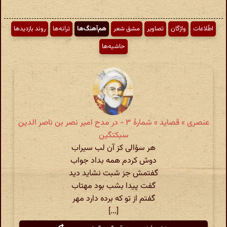
اطّلاعات
واژگان
تصاویر
مشق شعر
هم‌آهنگ‌ها
ترانه‌ها
روند بازدیدها
حاشیه‌ها
عنصری » قصاید » شمارهٔ ۳ - در مدح امیر نصر بن ناصر الدین
سبکتگین
هر سؤالی کز آن لب سیراب
دوش کردم همه بداد جواب
گفتمش جز شبت نشاید دید
گفت پیدا بشب بود مهتاب
گفتم از تو که برده دارد مهر
[...]