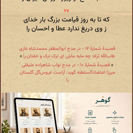
که تا به روز قیامت بزرگ بار خدای
ز وی دریغ ندارد عطا و احسان را
قصیدهٔ شمارهٔ ۱۲ - در مدح ابوالمظفر محمدشاه غازی
طاب‌الله ثراه: چه مایه مایلی ای ترک ترک و خفتان را
»
«
قصیدهٔ شمارهٔ ۱۰ - در مدح نواب شاهزاده علیقلی
میرزا اعتضادالسلطنه گوید: آراست عروس‌گل گلستان
را