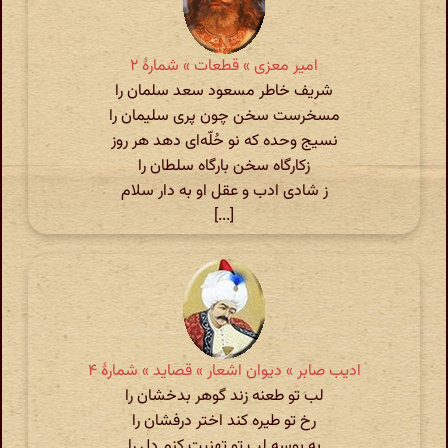
امیر معزی » قطعات » شمارهٔ ۲
شریف خاطر مسعود سعد سلمان را
مسخرست سخن چون پری سلیمان را
نسیج وحده که نو حُلّه‌ای دهد هر روز
زکارگاه سخن بارگاه سلطان را
ز شادی ادب و عقل او به دار سلام
[...]
ادیب صابر » دیوان اشعار » قصاید » شمارهٔ ۴
لب تو طعنه زند گوهر بدخشان را
رخ تو طیره کند اختر درفشان را
به بوسه لب تو تهنیت کنم دل را