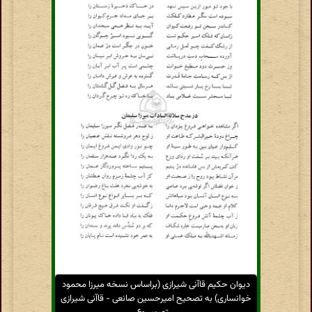
دیوان حکیم قاآنی شیرازی (براساس نسخه میرزا محمود
خوانساری) به تصحیح امیرحسین صانعی - قاآنی شیرازی