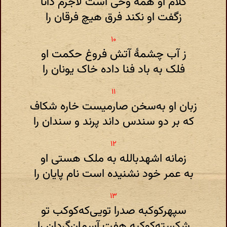
کلام او همه وحی است لاجرم دانا
زگفت او نکند فرق هیچ فرقان را
ز آب چشمهٔ آتش فروغ حکمت او
فلک به باد فنا داده خاک یونان را
زبان او به‌سخن صارمیست خاره شکاف
که بر دو سندس داند پرند و سندان را
زمانه اشهدبالله به ملک هستی او
به عمر خود نشنیده است نام پایان را
سپهرکوکبه صدرا تویی‌که‌کوکب تو
شکسته‌کوکبه هفت آسمان‌گردان را