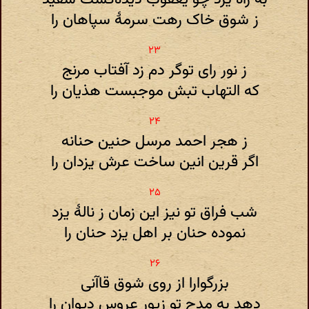
ز شوق خاک رهت سرمهٔ سپاهان را
ز نور رای توگر دم زد آفتاب مرنج
که التهاب تبش موجبست هذیان را
ز هجر احمد مرسل حنین حنانه
اگر قرین انین ساخت عرش یزدان را
شب فراق تو نیز این زمان ز نالهٔ یزد
نموده حنان بر اهل یزد حنان را
بزرگوارا از روی شوق قاآنی
دهد به مدح تو زیور عروس دیوان را