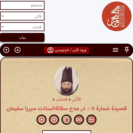
ورود کاربر / نام‌نویسی
قاآنی
»
قصاید
»
قصیدهٔ شمارهٔ ۱۱ - در مدح سلالة‌السادت میرزا سلیمان