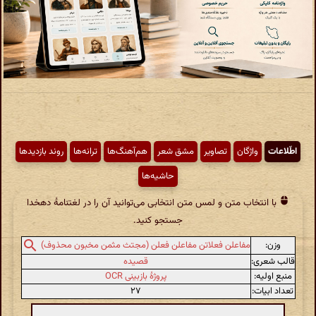
اطّلاعات
واژگان
تصاویر
مشق شعر
هم‌آهنگ‌ها
ترانه‌ها
روند بازدیدها
حاشیه‌ها
با انتخاب متن و لمس متن انتخابی می‌توانید آن را در لغتنامهٔ دهخدا
جستجو کنید.
وزن:
مفاعلن فعلاتن مفاعلن فعلن (مجتث مثمن مخبون محذوف)
قالب شعری:
قصیده
منبع اولیه:
پروژهٔ بازبینی OCR
تعداد ابیات:
۲۷