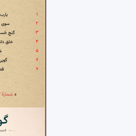
یارب 
سوی م
گنجِ حُ
خلق دان
ش
گویی‌
قصد
«
شمارهٔ ۸۷ - تتبع خواجه: هرگز گدای میکده از شاه غم نداشت