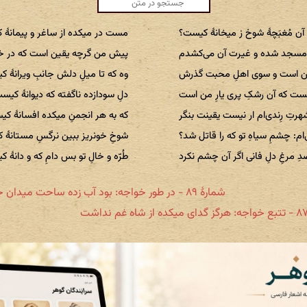
آن مُغبَچهٔ شوخ ز میخانهٔ کیست؟
مست در میکده از ساغر و پیمانهٔ
سجد شده و غیرت آن می‌کشدم
پیش من گرچه یقین است که در خا
سن است و سوی اهلِ محبت گذرش
وه که تا میلِ دلش جانبِ ویرانهٔ 
ست که آن رشکِ پری یارِ من است
دلِ سودازده ناگفته که دیوانهٔ کیس
هرتِ رِندی‌ام ار نیست یقینت بنگر
که به هر انجمنِ میکده افسانهٔ ک
ام: چشمِ سیاهِ تو که را قاتل شد؟
شوخِ خونریز ببین نرگسِ مستانهٔ 
ِ مرغِ دلِ فانی اگر آن چشم نکرد
طُرّه و خالِ تو بس دامِ که و دانهٔ 
شمارهٔ ۸۹ - در طور خواجه: بود آب زده ساحت میدان خرابات