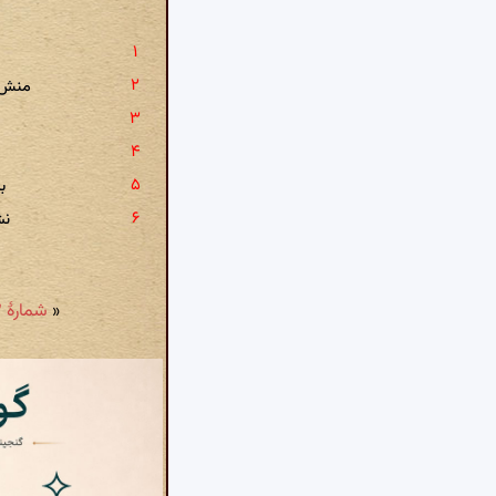
منش ب
ب
نش
«
شمارهٔ ۱۶۳ - تتبع خواجه: هوای می به سر هر که چون حباب رود