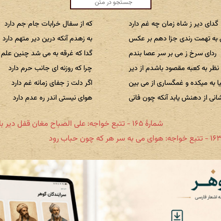
گدای دیر ز شاه زمان چه غم دارد
که از سفال خرابات جام جم دارد
ه تهمت رندی جزا دهم بر عکس
به زهدم آنکه درین دیر متهم دارد
ردای سرخ ز می بر سر عصا بندم
گدا که غرقه به می شد چنین علم د
نظر به کعبه مقصود باشدم از دیر
چرا که روزنه ای جانب حرم دارد
یا به میکده و غمگساری از می بین
اگر دلت ز جفای زمانه غم دارد
انی از دهنش یابد آنکه چون فانی
هوای نیستی اندر ره عدم دارد
شمارهٔ ۱۶۵ - تتبع خواجه: علی الصباح مغان قفل دیر باز کنید