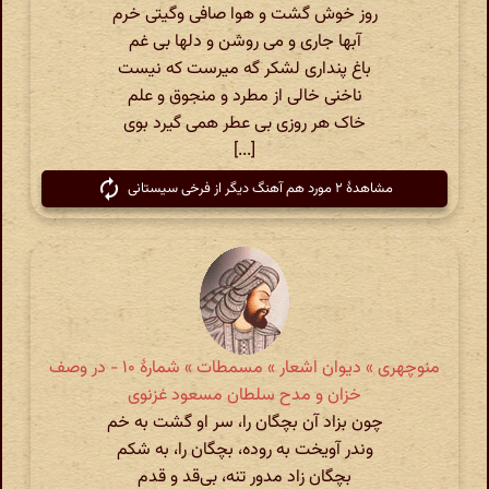
روز خوش گشت و هوا صافی وگیتی خرم
آبها جاری و می روشن و دلها بی غم
باغ پنداری لشکر گه میرست که نیست
ناخنی خالی از مطرد و منجوق و علم
خاک هر روزی بی عطر همی گیرد بوی
[...]
مشاهدهٔ ۲ مورد هم آهنگ دیگر از فرخی سیستانی
منوچهری » دیوان اشعار » مسمطات » شمارهٔ ۱۰ - در وصف
خزان و مدح سلطان مسعود غزنوی
چون بزاد آن بچگان را، سر او گشت به خم
وندر آویخت به روده، بچگان را، به شکم
بچگان زاد مدور تنه، بی‌قد و قدم