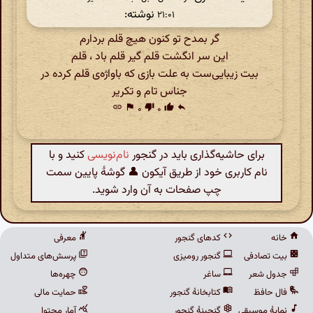
نوشته:
۲۱:۰۱
گر بمدح تو کنون هیچ قلم بردارم
این سر انگشت قلم گیر قلم باد ، قلم
بیت زیبایی‌ست به علت بازی که با‌واژه‌ی قلم کرده در
جناس تام و تکریر
link
flag
۰
thumb_down
۰
thumb_up
reply
برای حاشیه‌گذاری باید در گنجور
نام‌نویسی
کنید و با
نام کاربری خود از طریق آیکون 👤 گوشهٔ پایین سمت
چپ صفحات به آن وارد شوید.
خانه
کدهای گنجور
معرفی
بیت تصادفی
گنجور رومیزی
پرسش‌های متداول
جدول شعر
ساغر
چهره‌ها
فال حافظ
کتابخانهٔ گنجور
حمایت مالی
نمایهٔ موسیقی
گنجینهٔ گنجور
آمار محتوا