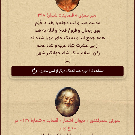
امیر معزی » قصاید » شمارهٔ ۲۹۸
موسم عید و لب دجله و بغداد خُرَم
بوی ریحان و فروغ قدح و لاله به هم
همه جمع اند و به یک جای مهیا ‌شده‌اند
از پی عشرت شاه عرب و شاه عجم
رکن اسلام ملک شاه جهانگیر شهی
[...]
مشاهدهٔ ۱ مورد هم آهنگ دیگر از امیر معزی
سوزنی سمرقندی » دیوان اشعار » قصاید » شمارهٔ ۱۲۷ - در
مدح وزیر