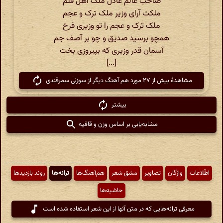
صاحب عالم عادل ملک اهل قلم
ملکت آرای وزیر ملک ترک و عجم
ملک ترک و عجم را تو وزیری فرخ
همچو برسید صدیق و چو بر آصف جم
آسمان قدر وزیری که بپیروزی بخت
[...]
مشاهدهٔ بیش از ۲۷ مورد هم آهنگ دیگر از سوزنی سمرقندی
بیشتر
مشابه‌یابی بر اساس وزن و قافیه
اطّلاعات
واژگان
تصاویر
مشق شعر
هم‌آهنگ‌ها
ترانه‌ها
روند بازدیدها
حاشیه‌ها
معرفی ترانه‌هایی که در متن آنها از این شعر استفاده شده است