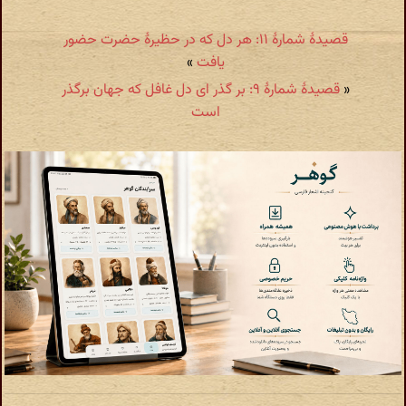
قصیدهٔ شمارهٔ ۱۱: هر دل که در حظیرهٔ حضرت حضور
یافت
»
«
قصیدهٔ شمارهٔ ۹: بر گذر ای دل غافل که جهان برگذر
است