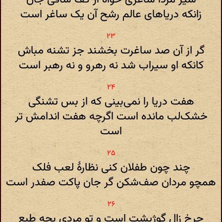
زانکه دریاهای عالم رشح آن یک ساغر است
گر از آن صد ساغرت بخشند جز تشنه مباش
کانکه او سیراب شد نه رهرو و نه رهبر است
هفت دریا را نمی‌بینی که از بس تشنگی
خشک‌لب مانده است اگرچه هفت اندامش تر
است
چند چون طفلان کنی نظارهٔ لعب فلک
همچو مردان صف‌شکن گر جان پاکت صفدر است
چرخ زال گوژپشت است و تو مردی بچه طبع