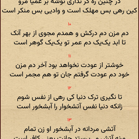
در چنین ره گر نداری توشه بر عمیا مرو
کین رهی بس مهلک است و وادیی بس منکر است
دم مزن دم درکش و همدم مجوی از بهر آنک
تا ابد یک‌یک دم عمر تو یک‌یک گوهر است
خوشتر از عودت نخواهد بود آخر دم مزن
خود دم عودت گرفتم جان تو هم مجمر است
تا نگیری ترک دنیا کی رهی از نفس شوم
زانکه دنیا نفس آتشخوار را آبشخور است
آتشی مردانه در آبشخور او زن تمام
ورنه آتش می‌پرستد جانت یعنی کافر است