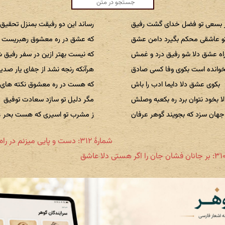
ر بسعی تو فضل خدای گشت رفیق
رساند این دو رفیقت بمنزل تحقیق
تو عاشقی محکم بگیرد دامن عشق
که عشق در ره معشوق رهبریست و
اه عشق دلا شو رفیق درد و غمش
که نیست بهتر ازین در سفر رفیق 
خوانده است بکوی وفا کسی صادق
هرآنکه رنجه نشد از جفای یار صدی
بکوی عشق دلا دایما ادب را باش
که هست در ره معشوق نکته های 
ا بخود نتوان برد ره بکعبه وصلش
مگر دلیل تو سازد سعادت توفیق
جهان سزد که بجویند گوهر عرفان
ز مشرب تو اسیری که هست بحر 
شمارهٔ ۳۱۲: دست و پایی میزنم در راه عشق