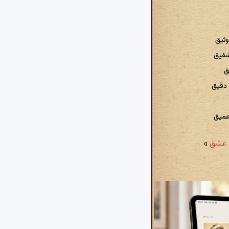
ثیق
شفیق
ق
دقیق
عمیق
»