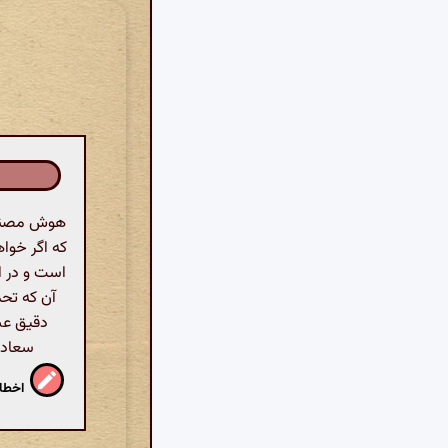
هوش مصنوع
که اگر خوا
است و در ا
آن که تحم
دقیق عش
سعادت
اخطار