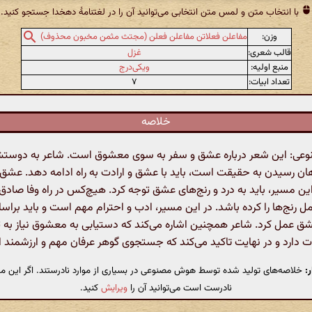
با انتخاب متن و لمس متن انتخابی می‌توانید آن را در لغتنامهٔ دهخدا جستجو کنید.
وزن:
مفاعلن فعلاتن مفاعلن فعلن (مجتث مثمن مخبون محذوف)
قالب شعری:
غزل
منبع اولیه:
ویکی‌درج
تعداد ابیات:
۷
خلاصه
ی: این شعر درباره عشق و سفر به سوی معشوق است. شاعر به دوستش
هان رسیدن به حقیقت است، باید با عشق و ارادت به راه ادامه دهد. عشق 
ین مسیر، باید به درد و رنج‌های عشق توجه کرد. هیچ‌کس در راه وفا صادق 
ل رنج‌ها را کرده باشد. در این مسیر، ادب و احترام مهم است و باید برا
ق عمل کرد. شاعر همچنین اشاره می‌کند که دستیابی به معشوق نیاز به ت
 دارد و در نهایت تاکید می‌کند که جستجوی گوهر عرفان مهم و ارزشمند 
:
خلاصه‌های تولید شده توسط هوش مصنوعی در بسیاری از موارد نادرستند. اگر این مت
نادرست است می‌توانید آن را
ویرایش
کنید.