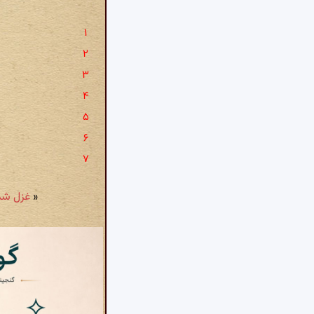
«
غزل شمارهٔ ۸۵: باز دستم ب