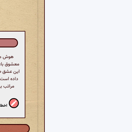
هوش مصن
معشوق باعث
این عشق صح
داده است. 
مراتب بی
اخطار