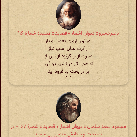
ناصرخسرو » دیوان اشعار » قصاید » قصیدهٔ شمارهٔ ۱۱۶
ای تو را آروزی نعمت و ناز
آز کرده عنان اسپ نیاز
عمرت از تو گریزد از پس آز
تو همی تاز در نشیب و فراز
بر در بخت بد فرود آید
[...]
مسعود سعد سلمان » دیوان اشعار » قصاید » شمارهٔ ۱۶۷ - در
نصیحت و ستایش منصور بن سعید