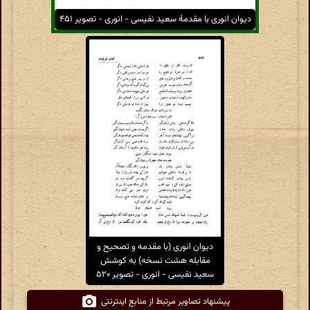
دیوان انوری با مقدمهٔ سعید نفیسی - انوری - تصویر ۴۵۱
دیوان انوری (با مقدمه و تصحیح و
مقابله هشت نسخه) به کوشش
سعید نفیسی - انوری - تصویر ۵۲۰
پیشنهاد تصاویر مرتبط از منابع اینترنتی