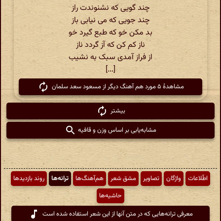
چند گویی که نشنوندت راز
چند جویی که می نیابی باز
بد مکن خو که طبع گیرد خو
ناز کم کن که آز گردد ناز
از فراز آمدی سبک به نشیب
[...]
مشاهدهٔ ۵ مورد هم آهنگ دیگر از مسعود سعد سلمان
بیشتر
مشابه‌یابی بر اساس وزن و قافیه
اطّلاعات
واژگان
تصاویر
مشق شعر
هم‌آهنگ‌ها
ترانه‌ها
روند بازدیدها
حاشیه‌ها
معرفی ترانه‌هایی که در متن آنها از این شعر استفاده شده است