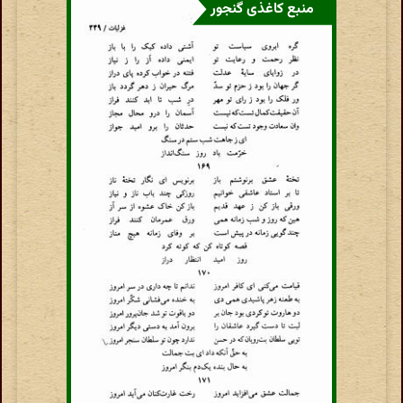
منبع کاغذی گنجور