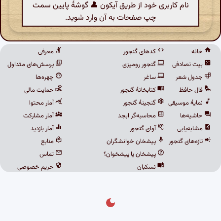
نام کاربری خود از طریق آیکون 👤 گوشهٔ پایین سمت
چپ صفحات به آن وارد شوید.
خانه
کدهای گنجور
معرفی
بیت تصادفی
گنجور رومیزی
پرسش‌های متداول
جدول شعر
ساغر
چهره‌ها
فال حافظ
کتابخانهٔ گنجور
حمایت مالی
نمایهٔ موسیقی
گنجینهٔ گنجور
آمار محتوا
حاشیه‌ها
محاسبه‌گر ابجد
آمار مشارکت
مشابه‌یابی
آوای گنجور
آمار بازدید
تازه‌های گنجور
پیشخان خوانشگران
منابع
پیشخان یا پیشخوان؟
تماس
نسکبان
حریم خصوصی