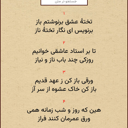
تختهٔ عشق برنوشتم باز
برنویس ای نگار تختهٔ ناز
تا بر استاد عاشقی خوانیم
روزکی چند باب ناز و نیاز
ورقی باز کن ز عهد قدیم
باز کن خاک عشوه از سر آز
هین که روز و شب زمانه همی
ورق عمرمان کنند فراز