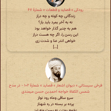
رودکی » قصاید و قطعات » شمارهٔ ۶۷
زندگانی چه کوته و چه دراز
نه به آخر بمرد باید باز؟
هم به چنبر گذار خواهد بود
این رسن را، اگر چه هست دراز
خواهی اندر عنا و شدت زی
[...]
فرخی سیستانی » دیوان اشعار » قصاید » شمارهٔ ۱۰۲ - در مدح
شمس الکفاة خواجه احمدبن حسن میمندی
سرو ساقی وماه رود نواز
پرده بر بسته در ره شهناز
زخمه رودزن نه پست ونه تیز