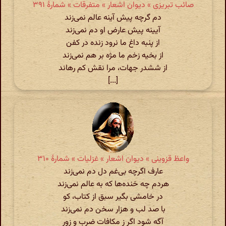
صائب تبریزی » دیوان اشعار » متفرقات » شمارهٔ ۳۹۱
دم گرچه پیش آینه عالم نمی‌زند
آیینه پیش عارض او دم نمی‌زند
از پنبه داغ ما نرود زنده در کفن
از بخیه زخم ما مژه بر هم نمی‌زند
از ششدر جهات، مرا نقش کم رهاند
[...]
واعظ قزوینی » دیوان اشعار » غزلیات » شمارهٔ ۳۱۰
عارف اگرچه بی‌غم دل دم نمی‌زند
هردم چه خنده‌ها که به عالم نمی‌زند
در خامشی بگیر سبق از کتاب، کو
با صد لب و هزار سخن دم نمی‌زند
آگه شود اگر ز مکافات ضرب و زور