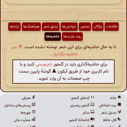
اطّلاعات
واژگان
تصاویر
خوانش‌ها
مشق شعر
هم‌آهنگ‌ها
ترانه‌ها
روند بازدیدها
حاشیه‌ها
تا به حال حاشیه‌ای برای این شعر نوشته نشده است.
💬 من
حاشیه بگذارم ...
برای حاشیه‌گذاری باید در گنجور
نام‌نویسی
کنید و با
نام کاربری خود از طریق آیکون 👤 گوشهٔ پایین سمت
چپ صفحات به آن وارد شوید.
خانه
کدهای گنجور
معرفی
بیت تصادفی
گنجور رومیزی
پرسش‌های متداول
جدول شعر
ساغر
چهره‌ها
فال حافظ
کتابخانهٔ گنجور
حمایت مالی