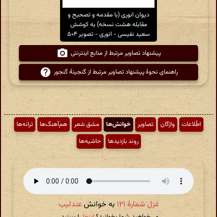
دیوان انوری (با مقدمه و تصحیح و
مقابله هشت نسخه) به کوشش
سعید نفیسی - انوری - تصویر ۵۰۴
پیشنهاد تصاویر مرتبط از منابع اینترنتی
راهنمای نحوهٔ پیشنهاد تصاویر مرتبط از گنجینهٔ گنجور
اطّلاعات
واژگان
تصاویر
خوانش‌ها
مشق شعر
هم‌آهنگ‌ها
ترانه‌ها
روند بازدیدها
حاشیه‌ها
غزل شمارهٔ ۱۲۱
به خوانش
عندلیب
می‌خواهید شما بخوانید؟
اینجا
را ببینید.