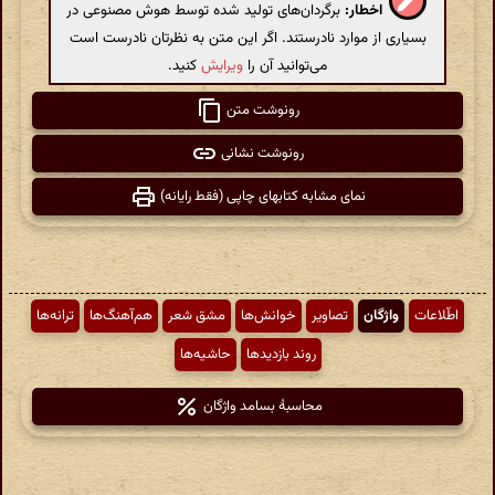
اخطار:
برگردان‌های تولید شده توسط هوش مصنوعی در
بسیاری از موارد نادرستند. اگر این متن به نظرتان نادرست است
می‌توانید آن را
ویرایش
کنید.
رونوشت متن
رونوشت نشانی
نمای مشابه کتابهای چاپی (فقط رایانه)
اطّلاعات
واژگان
تصاویر
خوانش‌ها
مشق شعر
هم‌آهنگ‌ها
ترانه‌ها
روند بازدیدها
حاشیه‌ها
محاسبهٔ بسامد واژگان