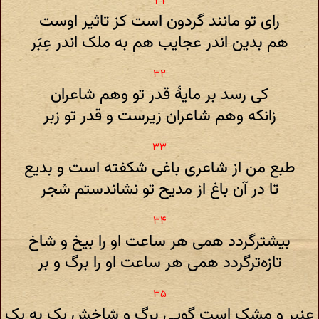
رای تو مانند گردون است کز تاثیر اوست
هم بدین اندر عجایب هم به ملک اندر عِبَر
کی رسد بر مایهٔ قدر تو وهم شاعران
زانکه وهم شاعران زیرست و قدر تو زبر
طبع من از شاعری باغی شکفته است و بدیع
تا در آن باغ از مدیح تو نشاندستم شجر
بیشترگردد همی هر ساعت او را بیخ و شاخ
تازه‌ترگردد همی هر ساعت او را برگ و بر
عنبر و مشک است گویی برگ و شاخش یک به یک