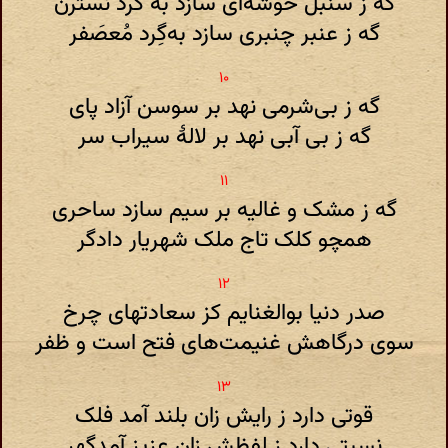
گه ز سنبل خوشه‌ای سازد به‌ گرد نسترن
گه ز عنبر چنبری سازد به‌گِرد مُعصَفر
گه ز بی‌شرمی نهد بر سوسن آزاد پای
گه ز بی آبی نهد بر لالهٔ سیراب سر
گه ز مشک و غالیه بر سیم سازد ساحری
همچو کلک تاج ملک شهریار دادگر
صدر دنیا بوالغنایم کز سعادتهای چرخ
سوی درگاهش غنیمت‌های فتح است و ظفر
قوتی دارد ز رایش زان بلند آمد فلک
نسبتی دارد ز لفظش زان عزیز آمدگهر