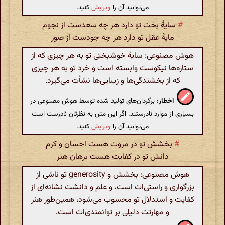
می‌توانید آن را
ویرایش
کنید.
#
سایهٔ بخت تو دارد هر چه سعدست از نجوم
مایهٔ عقل تو دارد هر چه جودست از صور
هوش مصنوعی: سایهٔ خوشبختی تو به هر چیزی که از
ستاره‌ها نیکوست وابسته است و خرد تو به هر چیزی
که از بخشندگی‌ها و زیبایی‌ها نشأت می‌گیرد.
اخطار:
برگردان‌های تولید شده توسط هوش مصنوعی در
بسیاری از موارد نادرستند. اگر این متن به نظرتان نادرست است
می‌توانید آن را
ویرایش
کنید.
#
بخشش تو در مروت هست احسان و کرم
دانش تو در کفایت هست برهان هنر
هوش مصنوعی: بخشش و generosity تو ناشی از
بزرگواری و راستی‌ات است، و علم و دانشت نشانه‌ای از
کفایت و استدلال تو محسوب می‌شود، همین‌طور هنر
و مهارتت دلیلی بر توانمندی‌ات است.