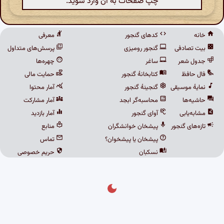
چپ صفحات به آن وارد شوید.
خانه
کدهای گنجور
معرفی
بیت تصادفی
گنجور رومیزی
پرسش‌های متداول
جدول شعر
ساغر
چهره‌ها
فال حافظ
کتابخانهٔ گنجور
حمایت مالی
نمایهٔ موسیقی
گنجینهٔ گنجور
آمار محتوا
حاشیه‌ها
محاسبه‌گر ابجد
آمار مشارکت
مشابه‌یابی
آوای گنجور
آمار بازدید
تازه‌های گنجور
پیشخان خوانشگران
منابع
پیشخان یا پیشخوان؟
تماس
نسکبان
حریم خصوصی