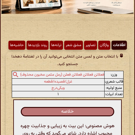
اطّلاعات
واژگان
تصاویر
مشق شعر
ترانه‌ها
روند بازدیدها
حاشیه‌ها
با انتخاب متن و لمس متن انتخابی می‌توانید آن را در لغتنامهٔ دهخدا
جستجو کنید.
وزن:
فعلاتن فعلاتن فعلاتن فعلن (رمل مثمن مخبون محذوف)
قالب شعری:
غزل/قصیده/قطعه
منبع اولیه:
ویکی‌درج
تعداد ابیات:
۱
خلاصه
هوش مصنوعی: این بیت به زیبایی و جذابیت چهره
محبوب اشاره دارد. شاعر می‌گوید که وقتی به روی