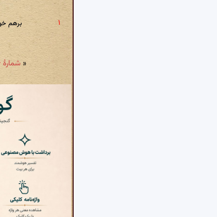
برهم خور
«
شمارهٔ ۵۸۶: عاشقان را تاب حرف مردن معشوق نیست