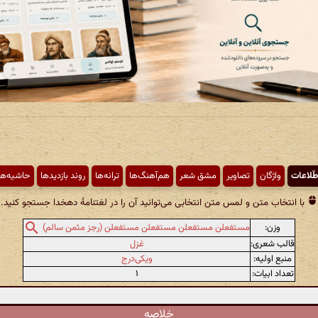
طّلاعات
واژگان
تصاویر
مشق شعر
هم‌آهنگ‌ها
ترانه‌ها
روند بازدیدها
حاشیه‌ها
با انتخاب متن و لمس متن انتخابی می‌توانید آن را در لغتنامهٔ دهخدا جستجو کنید.
وزن:
مستفعلن مستفعلن مستفعلن مستفعلن (رجز مثمن سالم)
قالب شعری:
غزل
منبع اولیه:
ویکی‌درج
تعداد ابیات:
۱
خلاصه