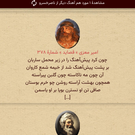
مشاهدهٔ ۱ مورد هم آهنگ دیگر از ناصرخسرو
امیر معزی » قصاید » شمارهٔ ۳۷۸
چون‌ کرد پیش‌آهنگ را در زیر محمل ساربان
بر پشت پیش‌آهنگ شد از خیمه شمع کاروان
آن چون مه ناکاسته چون ‌گلبن پیراسته
همچون بهشت آراسته روشن چو خرم بوستان
صافی تن او نسترن بویا بر او یاسمن
[...]